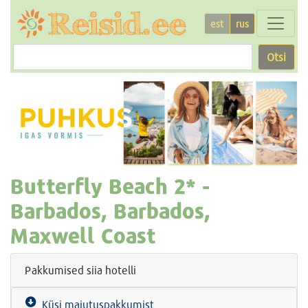
est
rus
Otsi
Butterfly Beach
2* -
Barbados, Barbados,
Maxwell Coast
Pakkumised siia hotelli
Küsi majutuspakkumist