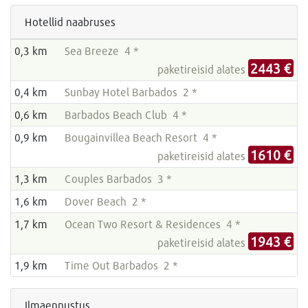
Hotellid naabruses
0,3 km
Sea Breeze 4 *
2443 €
paketireisid alates
0,4 km
Sunbay Hotel Barbados 2 *
0,6 km
Barbados Beach Club 4 *
0,9 km
Bougainvillea Beach Resort 4 *
1610 €
paketireisid alates
1,3 km
Couples Barbados 3 *
1,6 km
Dover Beach 2 *
1,7 km
Ocean Two Resort & Residences 4 *
1943 €
paketireisid alates
1,9 km
Time Out Barbados 2 *
Ilmaennustus