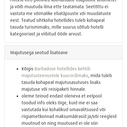
ja võib muutuda ilma ette teatamata. Seetõttu ei
vastuta me võimalike ebatäpsuste või muudatuste
eest. Teatud sihtkoha hotellides tuleb kohapeal
tasuda turismimaks, mille suurus sõltub hotelli
kategooriast ja viibitud ööde arvust.
Majutusega seotud lisateave
Kõigis
Barbadose hotellides kehtib
majutusteenustele kuurordimaks
, mida tuleb
tasuda kohapeal majutusasutuses lisaks
majutuse või reisipaketi hinnale.
oleme teinud endast oleneva et eelpool
toodud info oleks õige, kuid me ei saa
vastutada kui kohalikud omavalitsused või
riigiametkonnad maksumäärasid ja/või reegleid
muutnud on ning muutused ei ole siin