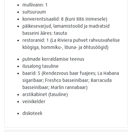
mullivann: 1
suitsuruum
konverentsisaalid: 8 (kuni 886 inimesele)
päikesevarjud, lamamistoolid ja madratsid
basseini ääres: tasuta
restoranid: 1 (La Riviera puhvet rahvusvahelise
köögiga, hommiku-, lõuna- ja õhtusöögid)
pulmade korraldamise teenus
ilusalong tasuline
baarid: 5 (Rendezvous baar fuajees; La Habana
sigaribaar; Freshco basseinibaar; Barracuda
basseinibaar; Marlin rannabaar)
arstikabinet (tasuline)
veinikelder
diskoteek