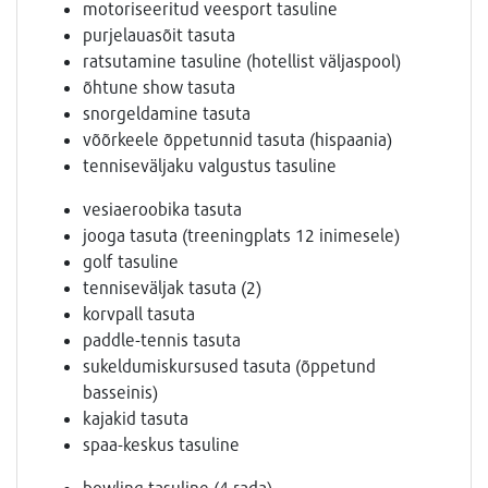
motoriseeritud veesport tasuline
purjelauasõit tasuta
ratsutamine tasuline (hotellist väljaspool)
õhtune show tasuta
snorgeldamine tasuta
võõrkeele õppetunnid tasuta (hispaania)
tenniseväljaku valgustus tasuline
vesiaeroobika tasuta
jooga tasuta (treeningplats 12 inimesele)
golf tasuline
tenniseväljak tasuta (2)
korvpall tasuta
paddle-tennis tasuta
sukeldumiskursused tasuta (õppetund
basseinis)
kajakid tasuta
spaa-keskus tasuline
bowling tasuline (4 rada)