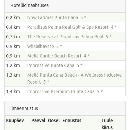
Hotellid naabruses
0,2 km
Now Larimar Punta Cana 5 *
0,4 km
Paradisus Palma Real Golf & Spa Resort 4 *
0,7 km
The Reserve at Paradisus Palma Real 5 *
0,9 km
whala!bávaro 3 *
0,9 km
Meliá Caribe Beach Resort 4 *
1,2 km
Impressive Punta Cana 5 *
1,3 km
Meliá Punta Cana Beach - A Wellness Inclusive
Resort 5 *
1,4 km
Impressive Premium Punta Cana 5 *
Ilmaennustus
Kuupäev
Päeval
Öösel
Ennustus
Tuule
kiirus