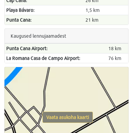
Cap Cana:
26 km
Playa Bávaro:
1,5 km
Punta Cana:
21 km
Kaugused lennujaamadest
Punta Cana Airport:
18 km
La Romana Casa de Campo Airport:
76 km
Vaata asukoha kaarti