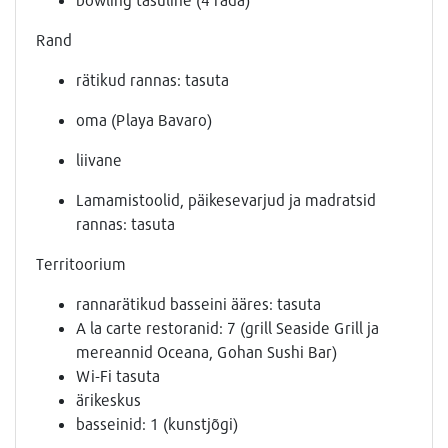
Rand
rätikud rannas: tasuta
oma (Playa Bavaro)
liivane
Lamamistoolid, päikesevarjud ja madratsid
rannas: tasuta
Territoorium
rannarätikud basseini ääres: tasuta
A la carte restoranid: 7 (grill Seaside Grill ja
mereannid Oceana, Gohan Sushi Bar)
Wi-Fi tasuta
ärikeskus
basseinid: 1 (kunstjõgi)