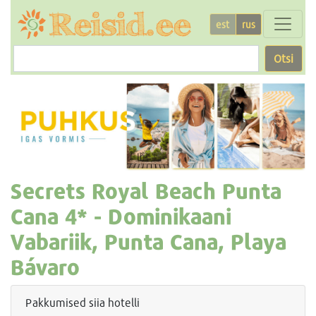
est
rus
Otsi
Secrets Royal Beach Punta
Cana
4* -
Dominikaani
Vabariik, Punta Cana, Playa
Bávaro
Pakkumised siia hotelli