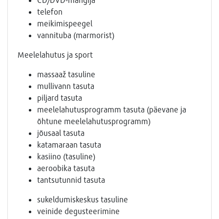
telefon
meikimispeegel
vannituba (marmorist)
Meelelahutus ja sport
massaaž tasuline
mullivann tasuta
piljard tasuta
meelelahutusprogramm tasuta (päevane ja
õhtune meelelahutusprogramm)
jõusaal tasuta
katamaraan tasuta
kasiino (tasuline)
aeroobika tasuta
tantsutunnid tasuta
sukeldumiskeskus tasuline
veinide degusteerimine