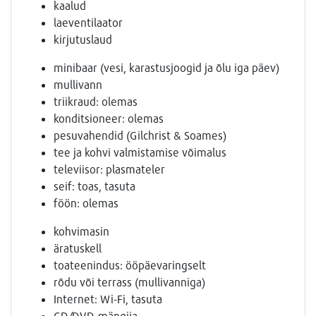
kaalud
laeventilaator
kirjutuslaud
minibaar (vesi, karastusjoogid ja õlu iga päev)
mullivann
triikraud: olemas
konditsioneer: olemas
pesuvahendid (Gilchrist & Soames)
tee ja kohvi valmistamise võimalus
televiisor: plasmateler
seif: toas, tasuta
föön: olemas
kohvimasin
äratuskell
toateenindus: ööpäevaringselt
rõdu või terrass (mullivanniga)
Internet: Wi-Fi, tasuta
CD/DVD-mängija