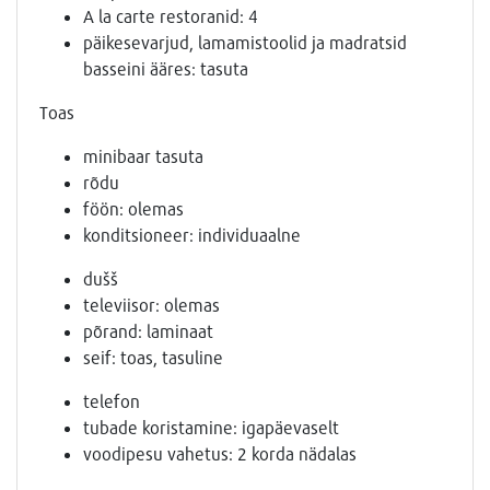
A la carte restoranid: 4
päikesevarjud, lamamistoolid ja madratsid
basseini ääres: tasuta
Toas
minibaar tasuta
rõdu
föön: olemas
konditsioneer: individuaalne
dušš
televiisor: olemas
põrand: laminaat
seif: toas, tasuline
telefon
tubade koristamine: igapäevaselt
voodipesu vahetus: 2 korda nädalas