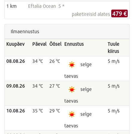
1 km
Eftalia Ocean 5 *
479 €
paketireisid alates
Ilmaennustus
Kuupäev
Päeval
Öösel
Ennustus
Tuule
kiirus
08.08.26
34 °C
26 °C
5 m/s
selge
taevas
09.08.26
34 °C
27 °C
5 m/s
selge
taevas
10.08.26
35 °C
29 °C
5 m/s
selge
taevas