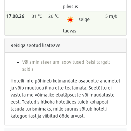
pilvisus
17.08.26
31 °C
26 °C
5 m/s
selge
taevas
Reisiga seotud lisateave
Välisministeeriumi soovitused Reisi targalt
saidis
Hotelli info põhineb kolmandate osapoolte andmetel
ja võib muutuda ilma ette teatamata. Seetõttu ei
vastuta me võimalike ebatäpsuste või muudatuste
eest. Teatud sihtkoha hotellides tuleb kohapeal
tasuda turismimaks, mille suurus sõltub hotelli
kategooriast ja viibitud ööde arvust.