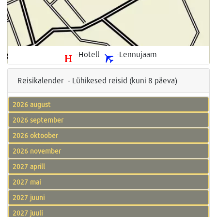
-Hotell
-Lennujaam
Reisikalender - Lühikesed reisid (kuni 8 päeva)
2026 august
2026 september
2026 oktoober
2026 november
2027 aprill
2027 mai
2027 juuni
2027 juuli