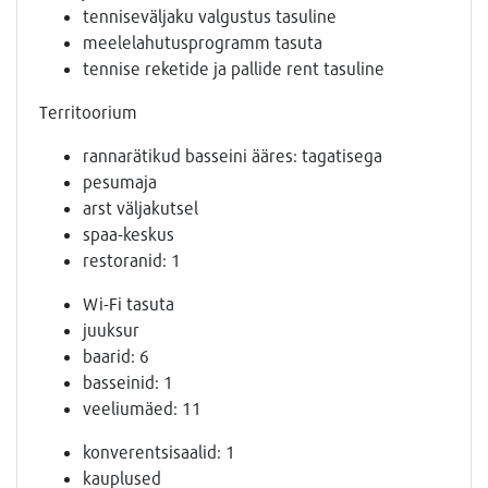
tenniseväljaku valgustus tasuline
meelelahutusprogramm tasuta
tennise reketide ja pallide rent tasuline
Territoorium
rannarätikud basseini ääres: tagatisega
pesumaja
arst väljakutsel
spaa-keskus
restoranid: 1
Wi-Fi tasuta
juuksur
baarid: 6
basseinid: 1
veeliumäed: 11
konverentsisaalid: 1
kauplused