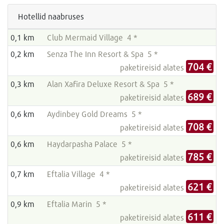
Hotellid naabruses
0,1 km
Club Mermaid Village 4 *
0,2 km
Senza The Inn Resort & Spa 5 *
704 €
paketireisid alates
0,3 km
Alan Xafira Deluxe Resort & Spa 5 *
689 €
paketireisid alates
0,6 km
Aydinbey Gold Dreams 5 *
708 €
paketireisid alates
0,6 km
Haydarpasha Palace 5 *
785 €
paketireisid alates
0,7 km
Eftalia Village 4 *
621 €
paketireisid alates
0,9 km
Eftalia Marin 5 *
611 €
paketireisid alates