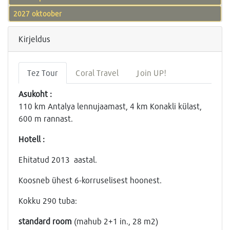
2027 oktoober
Kirjeldus
Tez Tour
Coral Travel
Join UP!
Asukoht :
110 km Antalya lennujaamast, 4 km Konakli külast,
600 m rannast.
Hotell :
Ehitatud 2013 aastal.
Koosneb ühest 6-korruselisest hoonest.
Kokku 290 tuba:
standard room
(mahub 2+1 in., 28 m2)