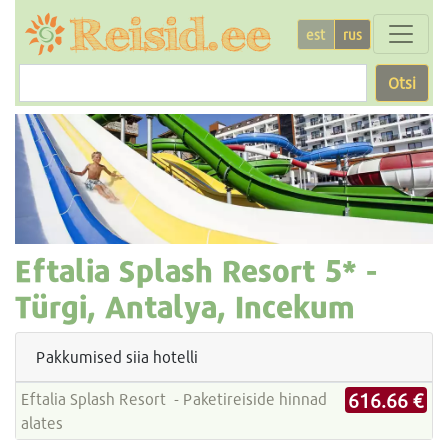
est
rus
Otsi
Eftalia Splash Resort
5* -
Türgi, Antalya, Incekum
Pakkumised siia hotelli
616.66 €
Eftalia Splash Resort - Paketireiside hinnad
alates