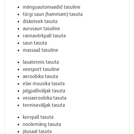
mänguautomaadid tasuline
türgi saun (hammam) tasuta
diskoteek tasuta
aurusaun tasuline
rannavõrkpall tasuta
saun tasuta
massaaž tasuline
lauatennis tasuta
veesport tasuline
aeroobika tasuta
elav muusika tasuta
jalgpalliväljak tasuta
vesiaeroobika tasuta
tenniseväljak tasuta
korvpall tasuta
noolemäng tasuta
jõusaal tasuta