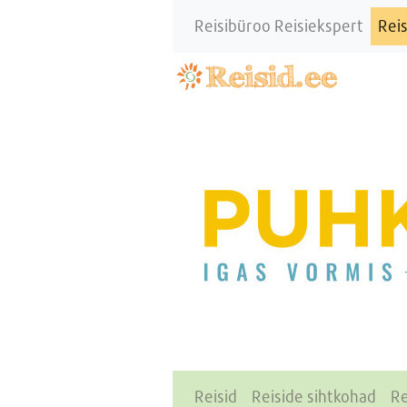
Reisibüroo Reisiekspert
Reis
Reisid
Reiside sihtkohad
Re