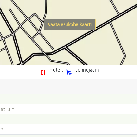
Vaata asukoha kaarti
-Hotell
-Lennujaam
nt 3 *
 *