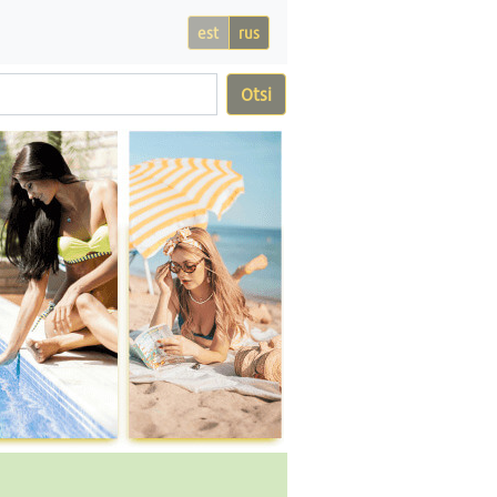
est
rus
Otsi