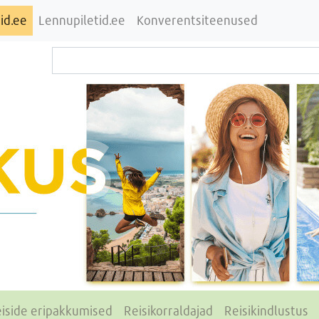
id.ee
Lennupiletid.ee
Konverentsiteenused
iside eripakkumised
Reisikorraldajad
Reisikindlustus