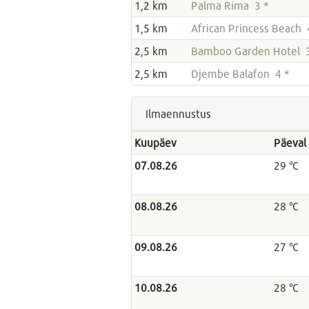
1,2 km
Palma Rima 3 *
1,5 km
African Princess Beach 
2,5 km
Bamboo Garden Hotel 3
2,5 km
Djembe Balafon 4 *
Ilmaennustus
Kuupäev
Päeval
07.08.26
29 °C
08.08.26
28 °C
09.08.26
27 °C
10.08.26
28 °C