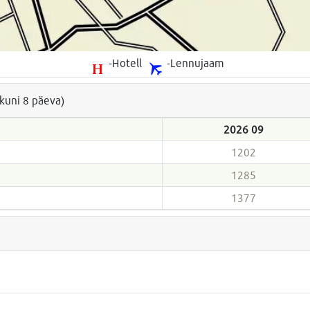
-Hotell
-Lennujaam
(kuni 8 päeva)
2026 09
1202
1285
1377