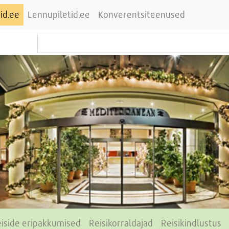
id.ee
Lennupiletid.ee
Konverentsiteenused
iside eripakkumised
Reisikorraldajad
Reisikindlustus