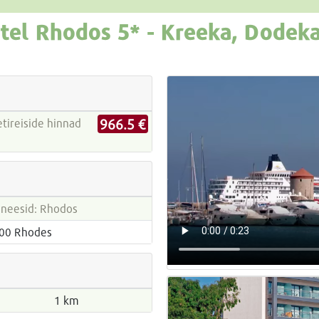
tel Rhodos
5* -
Kreeka, Dodeka
966.5 €
neesid: Rhodos
100 Rhodes
1 km