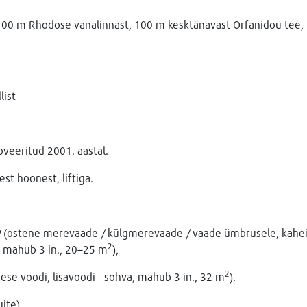
00 m Rhodose vanalinnast, 100 m kesktänavast Orfanidou tee, 
list
oveeritud 2001. aastal.
st hoonest, liftiga.
w
(ostene merevaade / külgmerevaade / vaade ümbrusele, kahei
2
an, mahub 3 in., 20–25 m
),
2
ese voodi, lisavoodi - sohva, mahub 3 in., 32 m
).
ite).