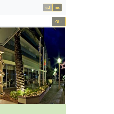
est
rus
Otsi