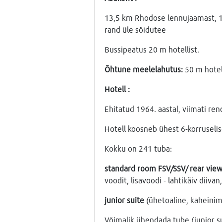
13,5 km Rhodose lennujaamast, 1
rand üle sõidutee
Bussipeatus 20 m hotellist.
Õhtune meelelahutus:
50 m hotel
Hotell :
Ehitatud 1964. aastal, viimati ren
Hotell koosneb ühest 6-korruselise
Kokku on 241 tuba:
standard
room
FSV
/
SSV
/
rear
vie
voodit, lisavoodi - lahtikäiv diiv
junior
suite
(ühetoaline, kaheinim
Võimalik ühendada tube (junior su