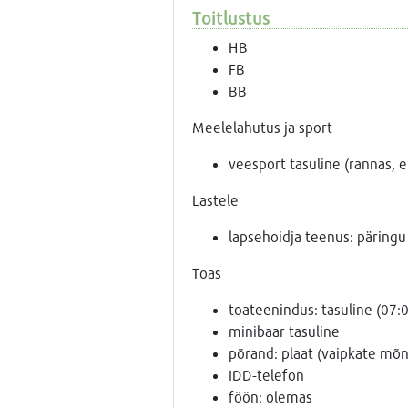
Toitlustus
HB
FB
BB
Meelelahutus ja sport
veesport tasuline (rannas, ei
Lastele
lapsehoidja teenus: päringu 
Toas
toateenindus: tasuline (07:
minibaar tasuline
põrand: plaat (vaipkate mõn
IDD-telefon
föön: olemas