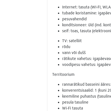
Internet: tasuta (WI-FI, WL
tubade koristamine: igapäev
pesuvahendid
konditsioneer: üld (ind. kont
seif: toas, tasuta (elektrooni
TV: satelliit
rõdu
vann või dušš
rätikute vahetus: igapäevas
voodipesu vahetus: igapäev
Territoorium
rannarätikud basseini ääres:
konverentsisaalid: 1 (kuni 2
keemiline puhastus (tasulin
pesula tasuline
Wi-Fi tasuta