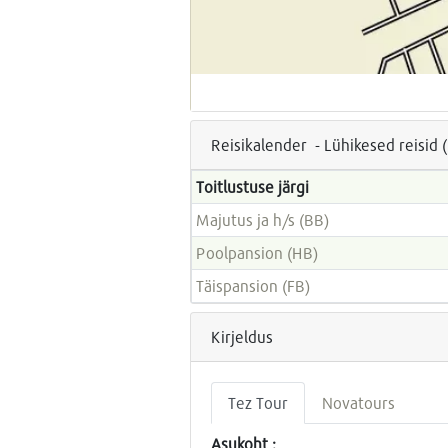
Reisikalender - Lühikesed reisid 
Toitlustuse järgi
Majutus ja h/s (BB)
Poolpansion (HB)
Täispansion (FB)
Kirjeldus
Tez Tour
Novatours
Asukoht :