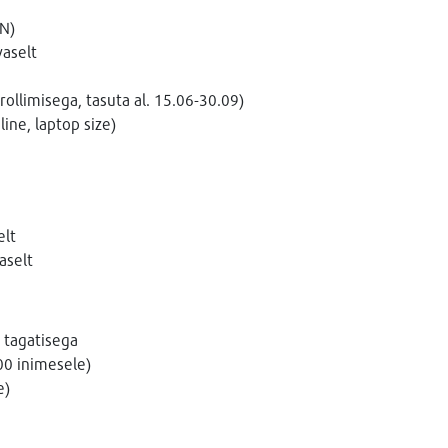
AN)
aselt
rollimisega, tasuta al. 15.06-30.09)
line, laptop size)
elt
aselt
 tagatisega
00 inimesele)
e)