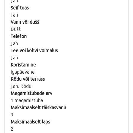
Jah
Seif toas
Jah
Vann või dušš
Dušš
Telefon
Jah
Tee või kohvi võimalus
Jah
Koristamine
Igapäevane
Rõdu või terrass
Jah. Rõdu
Magamistubade arv
1 magamistuba
Maksimaalselt täiskasvanu
3
Maksimaalselt laps
2