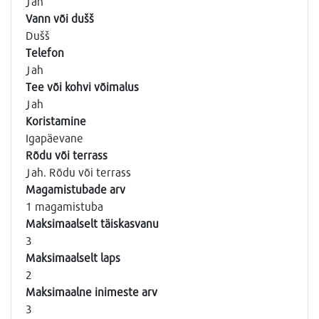
Jah
Vann või dušš
Dušš
Telefon
Jah
Tee või kohvi võimalus
Jah
Koristamine
Igapäevane
Rõdu või terrass
Jah. Rõdu või terrass
Magamistubade arv
1 magamistuba
Maksimaalselt täiskasvanu
3
Maksimaalselt laps
2
Maksimaalne inimeste arv
3