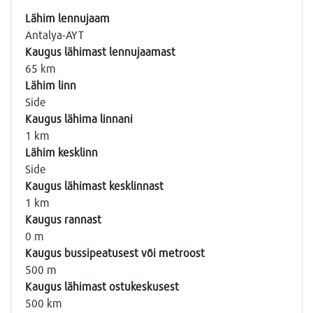
Lähim lennujaam
Antalya-AYT
Kaugus lähimast lennujaamast
65 km
Lähim linn
Side
Kaugus lähima linnani
1 km
Lähim kesklinn
Side
Kaugus lähimast kesklinnast
1 km
Kaugus rannast
0 m
Kaugus bussipeatusest või metroost
500 m
Kaugus lähimast ostukeskusest
500 km