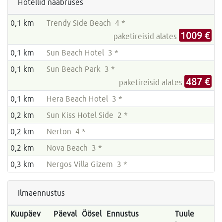
Hotellid naabruses
0,1 km
Trendy Side Beach 4 *
1009 €
paketireisid alates
0,1 km
Sun Beach Hotel 3 *
0,1 km
Sun Beach Park 3 *
487 €
paketireisid alates
0,1 km
Hera Beach Hotel 3 *
0,2 km
Sun Kiss Hotel Side 2 *
0,2 km
Nerton 4 *
0,2 km
Nova Beach 3 *
0,3 km
Nergos Villa Gizem 3 *
Ilmaennustus
Kuupäev
Päeval
Öösel
Ennustus
Tuule