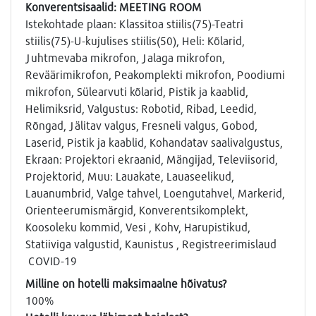
Konverentsisaalid: MEETING ROOM
Istekohtade plaan: Klassitoa stiilis(75)-Teatri
stiilis(75)-U-kujulises stiilis(50), Heli: Kõlarid,
Juhtmevaba mikrofon, Jalaga mikrofon,
Reväärimikrofon, Peakomplekti mikrofon, Poodiumi
mikrofon, Sülearvuti kõlarid, Pistik ja kaablid,
Helimiksrid, Valgustus: Robotid, Ribad, Leedid,
Rõngad, Jälitav valgus, Fresneli valgus, Gobod,
Laserid, Pistik ja kaablid, Kohandatav saalivalgustus,
Ekraan: Projektori ekraanid, Mängijad, Televiisorid,
Projektorid, Muu: Lauakate, Lauaseelikud,
Lauanumbrid, Valge tahvel, Loengutahvel, Markerid,
Orienteerumismärgid, Konverentsikomplekt,
Koosoleku kommid, Vesi , Kohv, Harupistikud,
Statiiviga valgustid, Kaunistus , Registreerimislaud
COVID-19
Milline on hotelli maksimaalne hõivatus?
100%