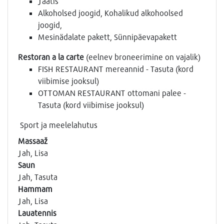
Jäätis
Alkoholsed joogid, Kohalikud alkohoolsed
joogid,
Mesinädalate pakett, Sünnipäevapakett
Restoran a la carte
(eelnev broneerimine on vajalik)
FISH RESTAURANT mereannid - Tasuta (kord
viibimise jooksul)
OTTOMAN RESTAURANT ottomani palee -
Tasuta (kord viibimise jooksul)
Sport ja meelelahutus
Massaaž
Jah, Lisa
Saun
Jah, Tasuta
Hammam
Jah, Lisa
Lauatennis