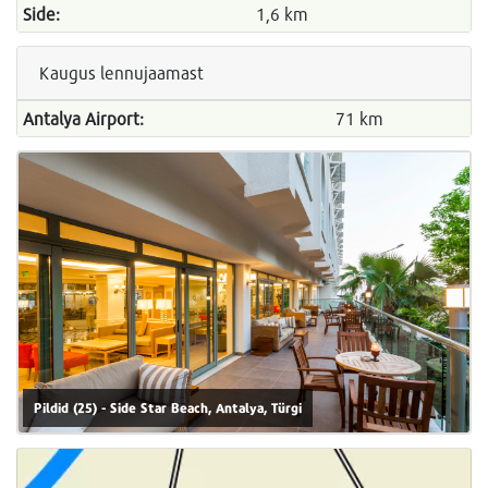
Side:
1,6 km
Kaugus lennujaamast
Antalya Airport:
71 km
Pildid (25) - Side Star Beach, Antalya, Türgi