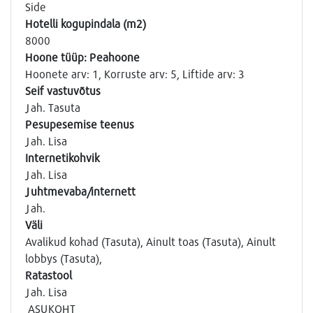
Side
Hotelli kogupindala (m2)
8000
Hoone tüüp: Peahoone
Hoonete arv: 1, Korruste arv: 5, Liftide arv: 3
Seif vastuvõtus
Jah. Tasuta
Pesupesemise teenus
Jah. Lisa
Internetikohvik
Jah. Lisa
Juhtmevaba/internett
Jah.
Väli
Avalikud kohad (Tasuta), Ainult toas (Tasuta), Ainult
lobbys (Tasuta),
Ratastool
Jah. Lisa
ASUKOHT