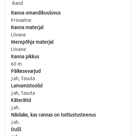
Rand
Ranna omandikuuluvus
Privaatne
Ranna materjal
Liivane
Merepõhja materjal
Liivane
Ranna pikkus
60 m
Päikesevarjud
Jah, Tasuta
Lamamistoolid
Jah, Tasuta
Käterätid
Jah.
Näidake, kas rannas on toitlustusteenus
Jah.
Dušš