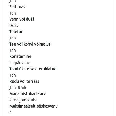
Jah
Seif toas
Jah
Vann või dušš
Dušš
Telefon
Jah
Tee või kohvi võimalus
Jah
Koristamine
Igapäevane
Toad üksteisest eraldatud
Jah
Rõdu või terrass
Jah. Rõdu
Magamistubade arv
2 magamistuba
Maksimaalselt täiskasvanu
4