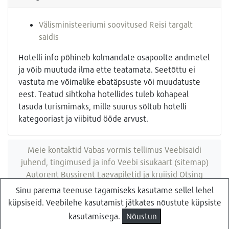
Välisministeeriumi soovitused Reisi targalt
saidis
Hotelli info põhineb kolmandate osapoolte andmetel
ja võib muutuda ilma ette teatamata. Seetõttu ei
vastuta me võimalike ebatäpsuste või muudatuste
eest. Teatud sihtkoha hotellides tuleb kohapeal
tasuda turismimaks, mille suurus sõltub hotelli
kategooriast ja viibitud ööde arvust.
Meie kontaktid
Vabas vormis tellimus
Veebisaidi
juhend, tingimused ja info
Veebi sisukaart (sitemap)
Autorent
Bussirent
Laevapiletid ja kruiisid
Otsing
veebisaidist
Sinu parema teenuse tagamiseks kasutame sellel lehel
küpsiseid. Veebilehe kasutamist jätkates nõustute küpsiste
Küsi pakkumist
Reisibüroo Reisiekspert, Roosikrantsi 8B Tallinn, Eesti
kasutamisega.
Nõustun
- e-post: ebyroo[ät]reisid.ee - telefon:
610 8600