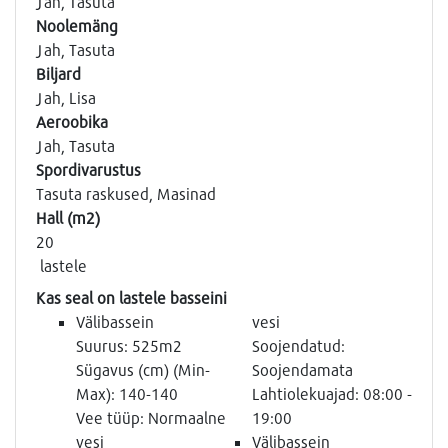
Jah, Tasuta
Noolemäng
Jah, Tasuta
Biljard
Jah, Lisa
Aeroobika
Jah, Tasuta
Spordivarustus
Tasuta raskused, Masinad
Hall (m2)
20
lastele
Kas seal on lastele basseini
Välibassein
vesi
Suurus: 525m2
Soojendatud:
Sügavus (cm) (Min-
Soojendamata
Max): 140-140
Lahtiolekuajad: 08:00 -
Vee tüüp: Normaalne
19:00
vesi
Välibassein