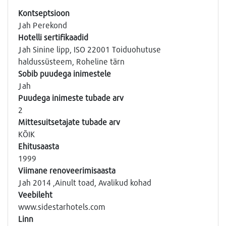
Kontseptsioon
Jah Perekond
Hotelli sertifikaadid
Jah Sinine lipp, ISO 22001 Toiduohutuse
haldussüsteem, Roheline tärn
Sobib puudega inimestele
Jah
Puudega inimeste tubade arv
2
Mittesuitsetajate tubade arv
KÕIK
Ehitusaasta
1999
Viimane renoveerimisaasta
Jah 2014 ,Ainult toad, Avalikud kohad
Veebileht
www.sidestarhotels.com
Linn