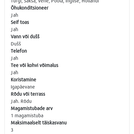
Türgi, Saksa, Vene, Poola, Inglise, Hollandi
Õhukonditsioneer
Jah
Seif toas
Jah
Vann või dušš
Dušš
Telefon
Jah
Tee või kohvi võimalus
Jah
Koristamine
Igapäevane
Rõdu või terrass
Jah. Rõdu
Magamistubade arv
1 magamistuba
Maksimaalselt täiskasvanu
3