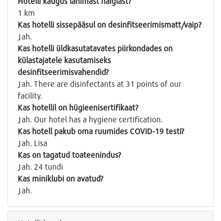
Hotelli kaugus lähimast haiglast?
1 km
Kas hotelli sissepääsul on desinfitseerimismatt/vaip?
Jah.
Kas hotelli üldkasutatavates piirkondades on
külastajatele kasutamiseks
desinfitseerimisvahendid?
Jah. There are disinfectants at 31 points of our
facility.
Kas hotellil on hügieenisertifikaat?
Jah. Our hotel has a hygiene certification.
Kas hotell pakub oma ruumides COVID-19 testi?
Jah. Lisa
Kas on tagatud toateenindus?
Jah. 24 tundi
Kas miniklubi on avatud?
Jah.