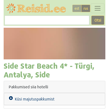
est
rus
Otsi
Side Star Beach
4* -
Türgi,
Antalya, Side
Pakkumised siia hotelli
Küsi majutuspakkumist