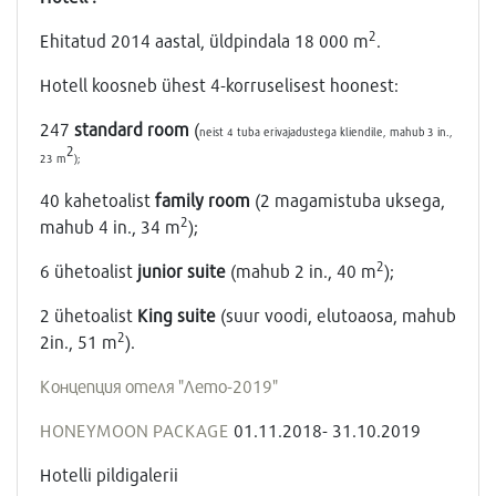
2
Ehitatud 2014 aastal, üldpindala 18 000 m
.
Hotell koosneb ühest 4-korruselisest hoonest:
247
standard room
(
neist 4 tuba erivajadustega kliendile, mahub
3 in.,
2
23 m
);
40 kahetoalist
family room
(2 magamistuba uksega,
2
mahub 4 in., 34 m
);
2
6 ühetoalist
junior suite
(mahub 2 in., 40 m
);
2 ühetoalist
King suite
(suur voodi, elutoaosa, mahub
2
2in., 51 m
).
Концепция отеля "Лето-2019"
HONEYMOON PACKAGE
01.11.2018- 31.10.2019
Hotelli pildigalerii