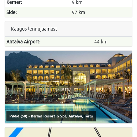
Kemer:
9 km
Side:
97 km
Kaugus lennujaamast
Antalya Airport:
44 km
Pildid (58) - Karmir Resort & Spa, Antalya, Türgi