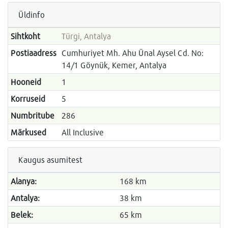
Üldinfo
Sihtkoht
Türgi, Antalya
Postiaadress
Cumhuriyet Mh. Ahu Ünal Aysel Cd. No:
14/1 Göynük, Kemer, Antalya
Hooneid
1
Korruseid
5
Numbritube
286
Märkused
All Inclusive
Kaugus asumitest
Alanya:
168 km
Antalya:
38 km
Belek:
65 km