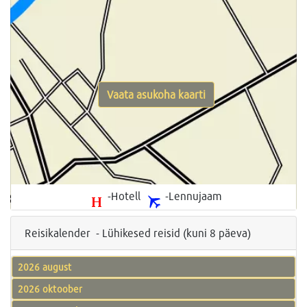
Vaata asukoha kaarti
-Hotell
-Lennujaam
Reisikalender - Lühikesed reisid (kuni 8 päeva)
2026 august
2026 oktoober