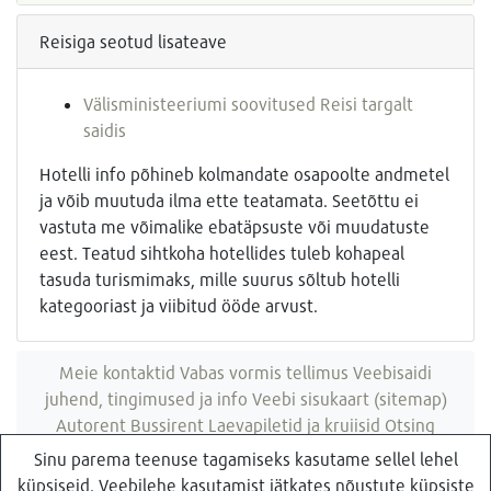
Reisiga seotud lisateave
Välisministeeriumi soovitused Reisi targalt
saidis
Hotelli info põhineb kolmandate osapoolte andmetel
ja võib muutuda ilma ette teatamata. Seetõttu ei
vastuta me võimalike ebatäpsuste või muudatuste
eest. Teatud sihtkoha hotellides tuleb kohapeal
tasuda turismimaks, mille suurus sõltub hotelli
kategooriast ja viibitud ööde arvust.
Meie kontaktid
Vabas vormis tellimus
Veebisaidi
juhend, tingimused ja info
Veebi sisukaart (sitemap)
Autorent
Bussirent
Laevapiletid ja kruiisid
Otsing
veebisaidist
Sinu parema teenuse tagamiseks kasutame sellel lehel
küpsiseid. Veebilehe kasutamist jätkates nõustute küpsiste
Küsi pakkumist