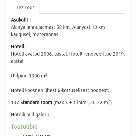
Tez Tour
Asukoht :
Alanya lennujaamast 58 km, Alanyast 10 km
kaugusel, mererannas.
Hotell :
Hotell avatud 2006. aastal. Hotell renoveeritud 2019.
aastal
2
Üldpind 1300 m
.
Hotell koosneb ühest 6-korruselisest hoonest:
2
137
Standard room
(max 3 + 1 inim., 20-22 m
)
Hotelli pildigalerii
Toatüübid