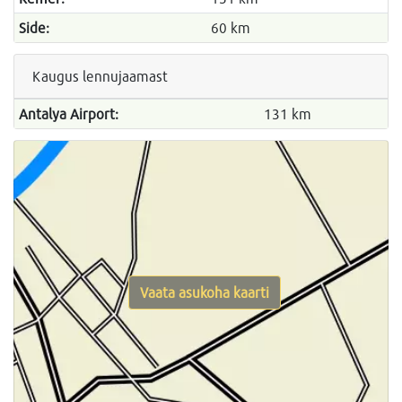
Side:
60 km
Kaugus lennujaamast
Antalya Airport:
131 km
Vaata asukoha kaarti