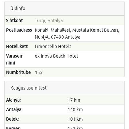
Üldinfo
Sihtkoht
Türgi, Antalya
Postiaadress
Konaklı Mahallesi, Mustafa Kemal Bulvarı,
Nu:4/A, 07490 Antalya
Hotellikett
Limoncello Hotels
Varasem
ex Inova Beach Hotel
nimi
Numbritube
155
Kaugus asumitest
Alanya:
17 km
Antalya:
140 km
Belek:
101 km
Kemer:
151 km