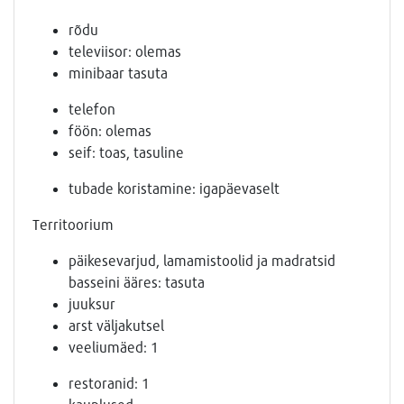
rõdu
televiisor: olemas
minibaar tasuta
telefon
föön: olemas
seif: toas, tasuline
tubade koristamine: igapäevaselt
Territoorium
päikesevarjud, lamamistoolid ja madratsid
basseini ääres: tasuta
juuksur
arst väljakutsel
veeliumäed: 1
restoranid: 1