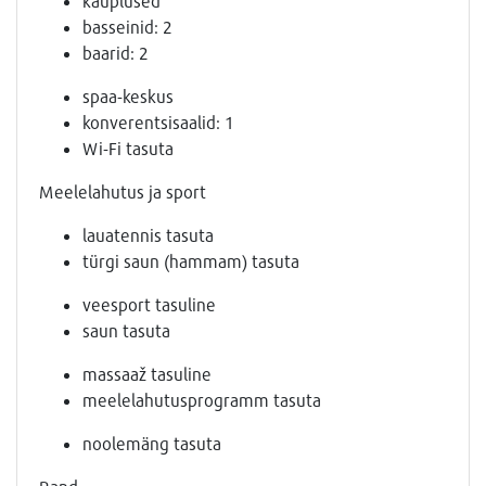
kauplused
basseinid: 2
baarid: 2
spaa-keskus
konverentsisaalid: 1
Wi-Fi tasuta
Meelelahutus ja sport
lauatennis tasuta
türgi saun (hammam) tasuta
veesport tasuline
saun tasuta
massaaž tasuline
meelelahutusprogramm tasuta
noolemäng tasuta