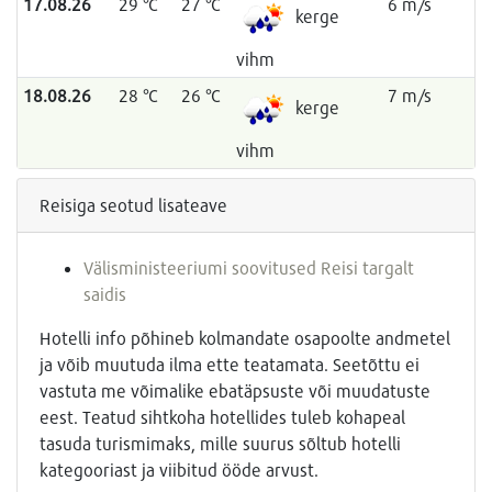
17.08.26
29 °C
27 °C
6 m/s
kerge
vihm
18.08.26
28 °C
26 °C
7 m/s
kerge
vihm
Reisiga seotud lisateave
Välisministeeriumi soovitused Reisi targalt
saidis
Hotelli info põhineb kolmandate osapoolte andmetel
ja võib muutuda ilma ette teatamata. Seetõttu ei
vastuta me võimalike ebatäpsuste või muudatuste
eest. Teatud sihtkoha hotellides tuleb kohapeal
tasuda turismimaks, mille suurus sõltub hotelli
kategooriast ja viibitud ööde arvust.