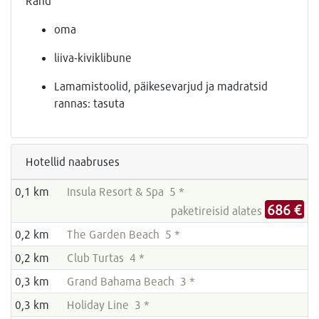
Rand
oma
liiva-kiviklibune
Lamamistoolid, päikesevarjud ja madratsid
rannas: tasuta
Hotellid naabruses
0,1 km
Insula Resort & Spa 5 *
686 €
paketireisid alates
0,2 km
The Garden Beach 5 *
0,2 km
Club Turtas 4 *
0,3 km
Grand Bahama Beach 3 *
0,3 km
Holiday Line 3 *