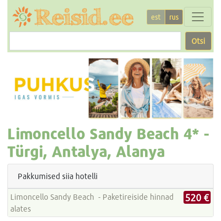
est
rus
Otsi
Limoncello Sandy Beach
4* -
Türgi, Antalya, Alanya
Pakkumised siia hotelli
520 €
Limoncello Sandy Beach - Paketireiside hinnad
alates