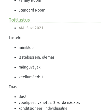
Family Room
Standard Room
Toitlustus
AI
AI Suvi 2021
Lastele
miniklubi
lastebassein: olemas
mänguväljak
veeliumäed: 1
Toas
dušš
voodipesu vahetus: 3 korda nädalas
konditsioneer: individuaalne