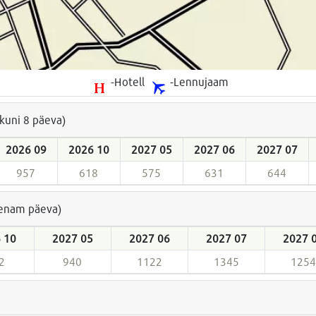
-Hotell
-Lennujaam
(kuni 8 päeva)
2026 09
2026 10
2027 05
2027 06
2027 07
957
618
575
631
644
a enam päeva)
 10
2027 05
2027 06
2027 07
2027 
2
940
1122
1345
1254