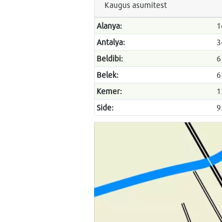
Kaugus asumitest
Alanya:
1
Antalya:
3
Beldibi:
6
Belek:
6
Kemer:
1
Side:
9