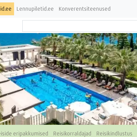
id.ee
Lennupiletid.ee
Konverentsiteenused
iside eripakkumised
Reisikorraldajad
Reisikindlustus