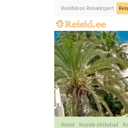
Reisibüroo Reisiekspert
Reis
Reisid
Reiside sihtkohad
Re