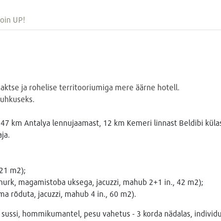
oin UP!
se ja rohelise territooriumiga mere äärne hotell.
puhkuseks.
47 km Antalya lennujaamast, 12 km Kemeri linnast Beldibi küla
ja.
 21 m2);
nurk, magamistoba uksega, jacuzzi, mahub 2+1 in., 42 m2);
a rõduta, jacuzzi, mahub 4 in., 60 m2).
if, sussi, hommikumantel, pesu vahetus - 3 korda nädalas, individ