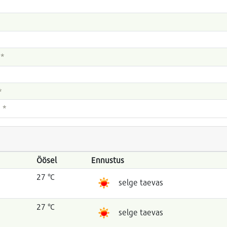
 *
*
 *
Öösel
Ennustus
27 °C
selge taevas
27 °C
selge taevas