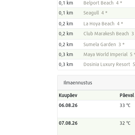
0,1 km
Belport Beach 4 *
0,1 km
Seagull 4 *
0,2 km
La Hoya Beach 4 *
0,2 km
Club Marakesh Beach 3
0,2 km
Sumela Garden 3 *
0,3 km
Maya World Imperial 5 
0,3 km
Dosinia Luxury Resort 5
Ilmaennustus
Kuupäev
Päeval
06.08.26
33 °C
07.08.26
32 °C