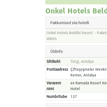
Onkel Hotels Beld
Pakkumised siia hotelli
Onkel Hotels Beldibi Resort - Paketireiside hinnad
alates
Üldinfo
Sihtkoht
Türgi, Antalya
Postiaadress
Çifteçeşmeler Mevkii 
Kemer, Antalya
Varasem
ex Ramada Resort Kem
nimi
Hotel
Numbritube
137