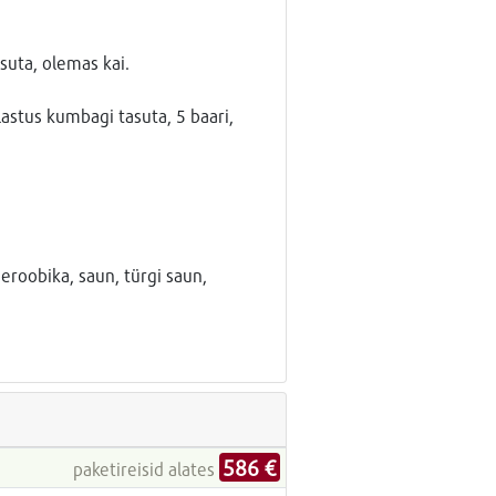
asuta, olemas kai.
ülastus kumbagi tasuta, 5 baari,
eroobika, saun, türgi saun,
586 €
paketireisid alates