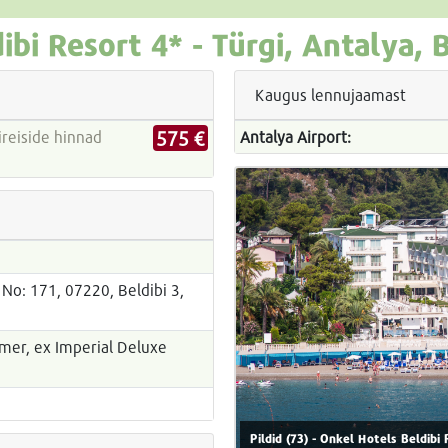
ibi Resort
4* -
Türgi, Antalya, 
Kaugus lennujaamast
575 €
Antalya Airport:
No: 171, 07220, Beldibi 3,
er, ex Imperial Deluxe
Pildid (73) - Onkel Hotels Beldibi 