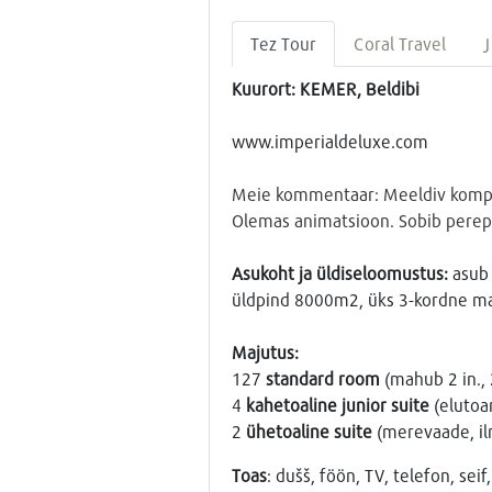
Tez Tour
Coral Travel
J
Kuurort: KEMER, Beldibi
www.imperialdeluxe.com
Meie kommentaar: Meeldiv kompakt
Olemas animatsioon. Sobib pere
Asukoht ja üldiseloomustus:
asub 
üldpind 8000m2, üks 3-kordne ma
Majutus:
127
standard room
(mahub 2 in.,
4
kahetoaline junior suite
(elutoa
2
ühetoaline suite
(merevaade, ilm
Toas
: dušš, föön, TV, telefon, se