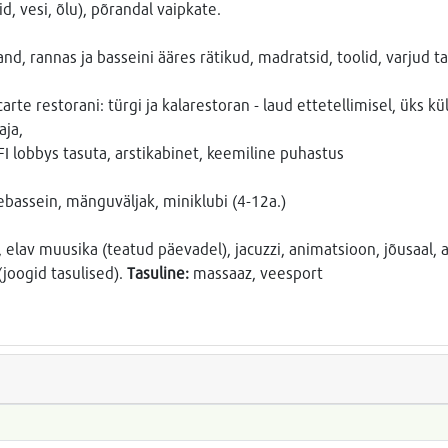
d, vesi, õlu), põrandal vaipkate.
rand, rannas ja basseini ääres rätikud, madratsid, toolid, varjud t
arte restorani: türgi ja kalarestoran - laud ettetellimisel, üks k
aja,
FI lobbys tasuta, arstikabinet, keemiline puhastus
ebassein, mänguväljak, miniklubi (4-12a.)
 elav muusika (teatud päevadel), jacuzzi, animatsioon, jõusaal, a
joogid tasulised).
Tasuline:
massaaz, veesport