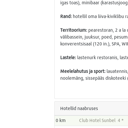
igas toas), minibaar (karastusjoogi
Rand:
hotellil oma liiva-kiviklibu 
Territoorium:
pearestoran, 2 a la c
välibassein, juuksur, poed, pesum
konverentsisaal (120 in.), SPA, WI
Lastele:
lastenurk restoranis, last
Meelelahutus ja sport:
lauatennis,
noolemäng, sissepääs diskoteeki (
Hotellid naabruses
0 km
Club Hotel Sunbel 4 *