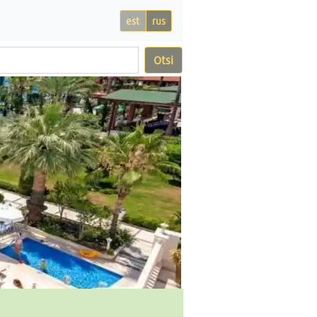
est
rus
Otsi