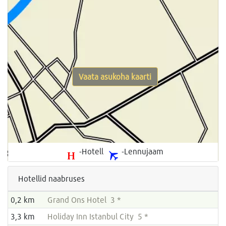
Vaata asukoha kaarti
-Hotell
-Lennujaam
Hotellid naabruses
0,2 km
Grand Ons Hotel 3 *
3,3 km
Holiday Inn Istanbul City 5 *