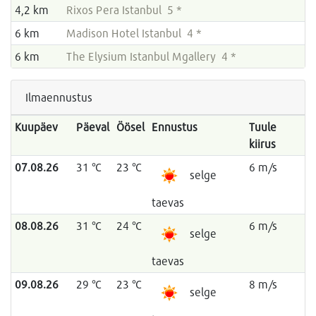
4,2 km
Rixos Pera Istanbul 5 *
6 km
Madison Hotel Istanbul 4 *
6 km
The Elysium Istanbul Mgallery 4 *
Ilmaennustus
Kuupäev
Päeval
Öösel
Ennustus
Tuule
kiirus
07.08.26
31 °C
23 °C
6 m/s
selge
taevas
08.08.26
31 °C
24 °C
6 m/s
selge
taevas
09.08.26
29 °C
23 °C
8 m/s
selge