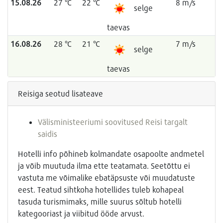
15.08.26
27 °C
22 °C
8 m/s
selge
taevas
16.08.26
28 °C
21 °C
7 m/s
selge
taevas
Reisiga seotud lisateave
Välisministeeriumi soovitused Reisi targalt
saidis
Hotelli info põhineb kolmandate osapoolte andmetel
ja võib muutuda ilma ette teatamata. Seetõttu ei
vastuta me võimalike ebatäpsuste või muudatuste
eest. Teatud sihtkoha hotellides tuleb kohapeal
tasuda turismimaks, mille suurus sõltub hotelli
kategooriast ja viibitud ööde arvust.