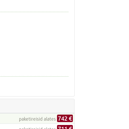
742 €
paketireisid alates
711 €