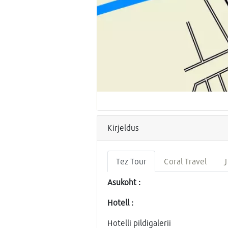
Kirjeldus
Tez Tour
Coral Travel
J
Asukoht :
Hotell :
Hotelli pildigalerii