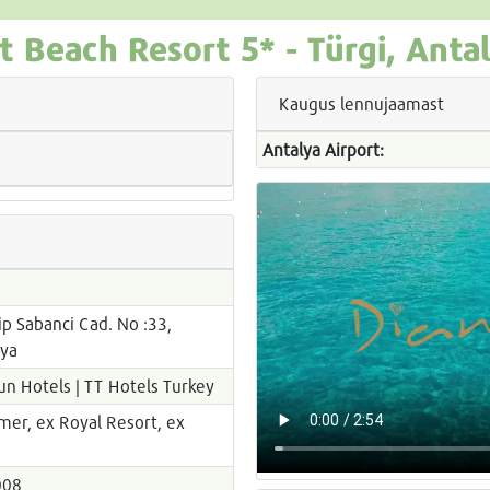
 Beach Resort
5* -
Türgi, Anta
Kaugus lennujaamast
Antalya Airport:
p Sabanci Cad. No :33,
lya
un Hotels | TT Hotels Turkey
er, ex Royal Resort, ex
2008