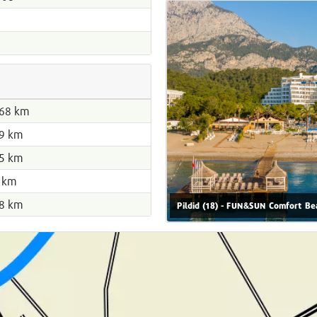
68 km
9 km
5 km
 km
8 km
Pildid (18) - FUN&SUN Comfort Bea