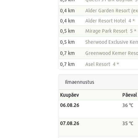
0,4 km
Alder Garden Resort (e
0,4 km
Alder Resort Hotel 4 *
0,5 km
Mirage Park Resort 5 *
0,5 km
Sherwood Exclusive Ke
0,7 km
Greenwood Kemer Reso
0,7 km
Asel Resort 4 *
Ilmaennustus
Kuupäev
Päeval
06.08.26
36 °C
07.08.26
35 °C