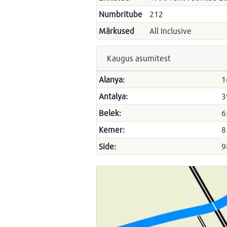
Numbritube
212
Märkused
All Inclusive
Kaugus asumitest
Alanya:
1
Antalya:
3
Belek:
6
Kemer:
8
Side:
9