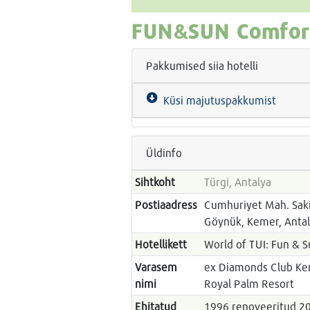
FUN&SUN Comfort
Pakkumised siia hotelli
Küsi majutuspakkumist
Üldinfo
Sihtkoht
Türgi, Antalya
Postiaadress
Cumhuriyet Mah. Saki
Göynük, Kemer, Anta
Hotellikett
World of TUI: Fun & S
Varasem
ex Diamonds Club Kem
nimi
Royal Palm Resort
Ehitatud
1996 renoveeritud 