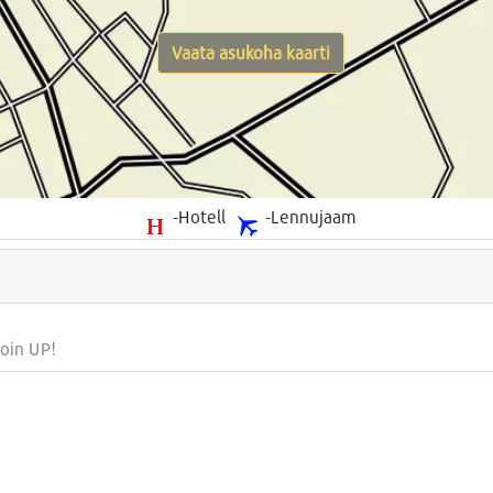
Vaata asukoha kaarti
-Hotell
-Lennujaam
oin UP!