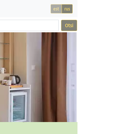
est
rus
Otsi