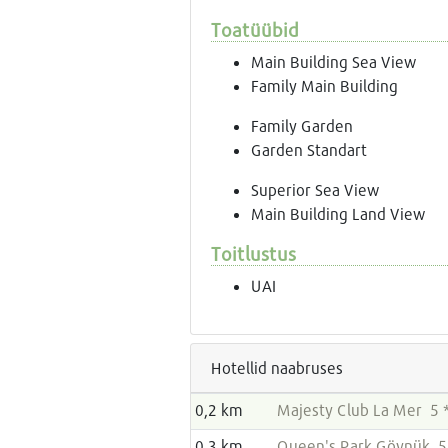
Toatüübid
Main Building Sea View
Family Main Building
Family Garden
Garden Standart
Superior Sea View
Main Building Land View
Toitlustus
UAI
Hotellid naabruses
0,2 km
Majesty Club La Mer 5 
0,3 km
Queen's Park Göynük 5