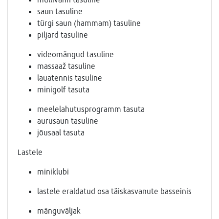
saun tasuline
türgi saun (hammam) tasuline
piljard tasuline
videomängud tasuline
massaaž tasuline
lauatennis tasuline
minigolf tasuta
meelelahutusprogramm tasuta
aurusaun tasuline
jõusaal tasuta
Lastele
miniklubi
lastele eraldatud osa täiskasvanute basseinis
mänguväljak