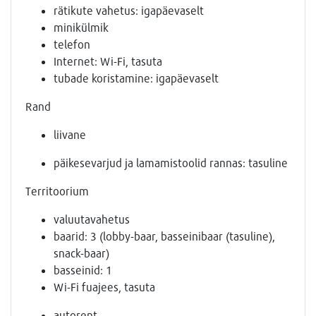
rätikute vahetus: igapäevaselt
minikülmik
telefon
Internet: Wi-Fi, tasuta
tubade koristamine: igapäevaselt
Rand
liivane
päikesevarjud ja lamamistoolid rannas: tasuline
Territoorium
valuutavahetus
baarid: 3 (lobby-baar, basseinibaar (tasuline),
snack-baar)
basseinid: 1
Wi-Fi fuajees, tasuta
autorent