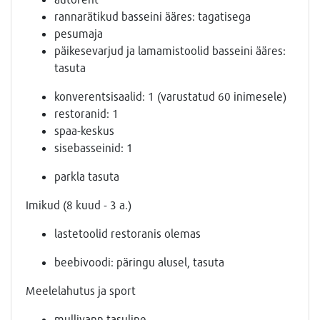
rannarätikud basseini ääres: tagatisega
pesumaja
päikesevarjud ja lamamistoolid basseini ääres:
tasuta
konverentsisaalid: 1 (varustatud 60 inimesele)
restoranid: 1
spaa-keskus
sisebasseinid: 1
parkla tasuta
Imikud (8 kuud - 3 a.)
lastetoolid restoranis olemas
beebivoodi: päringu alusel, tasuta
Meelelahutus ja sport
mullivann tasuline