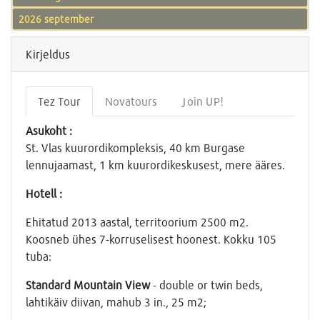
2026 september
Kirjeldus
Tez Tour
Novatours
Join UP!
Asukoht :
St. Vlas kuurordikompleksis, 40 km Burgase
lennujaamast, 1 km kuurordikeskusest, mere ääres.
Hotell :
Ehitatud 2013 aastal, territoorium 2500 m2.
Koosneb ühes 7-korruselisest hoonest. Kokku 105
tuba:
Standard Mountain View
- double or twin beds,
lahtikäiv diivan, mahub 3 in., 25 m2;