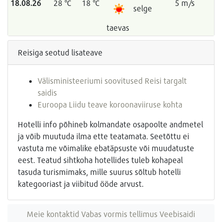
18.08.26
28 °C
18 °C
5 m/s
selge
taevas
Reisiga seotud lisateave
Välisministeeriumi soovitused Reisi targalt
saidis
Euroopa Liidu teave koroonaviiruse kohta
Hotelli info põhineb kolmandate osapoolte andmetel
ja võib muutuda ilma ette teatamata. Seetõttu ei
vastuta me võimalike ebatäpsuste või muudatuste
eest. Teatud sihtkoha hotellides tuleb kohapeal
tasuda turismimaks, mille suurus sõltub hotelli
kategooriast ja viibitud ööde arvust.
Meie kontaktid
Vabas vormis tellimus
Veebisaidi