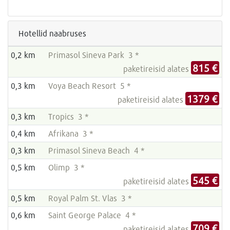
Hotellid naabruses
0,2 km
Primasol Sineva Park 3 *
815 €
paketireisid alates
0,3 km
Voya Beach Resort 5 *
1379 €
paketireisid alates
0,3 km
Tropics 3 *
0,4 km
Afrikana 3 *
0,3 km
Primasol Sineva Beach 4 *
0,5 km
Olimp 3 *
545 €
paketireisid alates
0,5 km
Royal Palm St. Vlas 3 *
0,6 km
Saint George Palace 4 *
709 €
paketireisid alates