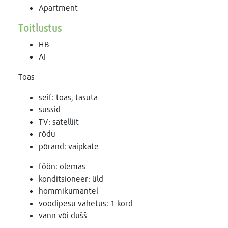
Apartment
Toitlustus
HB
AI
Toas
seif: toas, tasuta
sussid
TV: satelliit
rõdu
põrand: vaipkate
föön: olemas
konditsioneer: üld
hommikumantel
voodipesu vahetus: 1 kord
vann või dušš