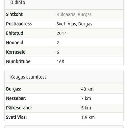
Üldinfo
Sihtkoht
Bulgaaria, Burgas
Postiaadress
Sveti Vlas, Burgas
Ehitatud
2014
Hooneid
2
Korruseid
6
Numbritube
168
Kaugus asumitest
Burgas:
43 km
Nessebar:
7 km
Päikeserand:
5 km
Sveti Vlas:
1,9 km