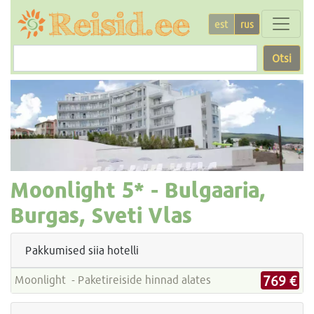
est
rus
Otsi
Moonlight
5* -
Bulgaaria,
Burgas, Sveti Vlas
Pakkumised siia hotelli
769 €
Moonlight - Paketireiside hinnad alates