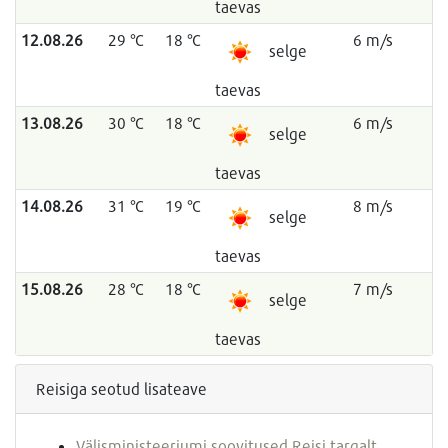
taevas
12.08.26
29 °C
18 °C
6 m/s
selge
taevas
13.08.26
30 °C
18 °C
6 m/s
selge
taevas
14.08.26
31 °C
19 °C
8 m/s
selge
taevas
15.08.26
28 °C
18 °C
7 m/s
selge
taevas
Reisiga seotud lisateave
Välisministeeriumi soovitused Reisi targalt