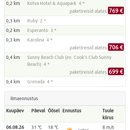
0,2 km
Kotva Hotel & Aquapark 4 *
769 €
paketireisid alates
0,3 km
Ruby 2 *
0,2 km
Esperanto 3 *
0,3 km
Karolina 4 *
706 €
paketireisid alates
0,4 km
Sunny Beach Club (ex. Cook's Club Sunny
Beach) 4 *
699 €
paketireisid alates
0,4 km
Grenada 4 *
Ilmaennustus
Kuupäev
Päeval
Öösel
Ennustus
Tuule
kiirus
06.08.26
31 °C
18 °C
8 m/s