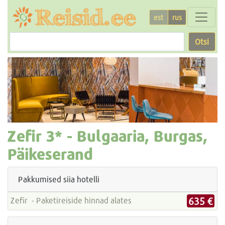
est
rus
Otsi
Zefir
3* -
Bulgaaria, Burgas,
Päikeserand
Pakkumised siia hotelli
635 €
Zefir - Paketireiside hinnad alates