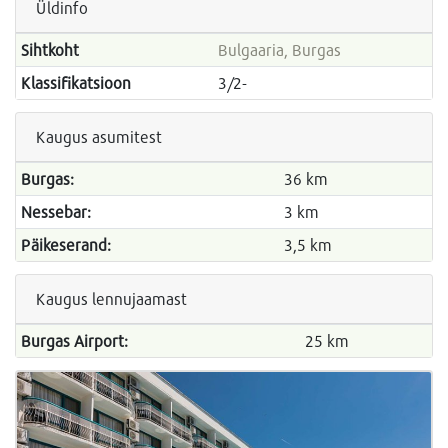
Üldinfo
Sihtkoht
Bulgaaria, Burgas
Klassifikatsioon
3/2-
Kaugus asumitest
Burgas:
36 km
Nessebar:
3 km
Päikeserand:
3,5 km
Kaugus lennujaamast
Burgas Airport:
25 km