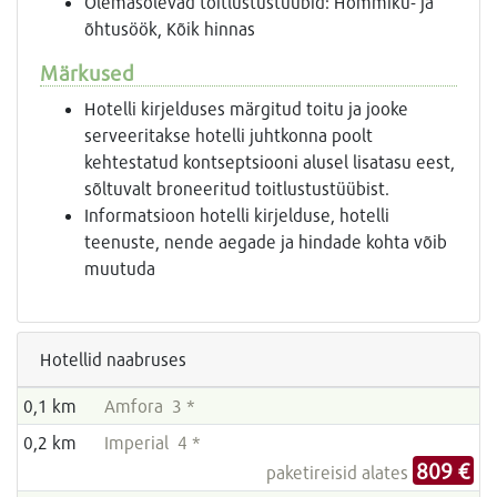
Olemasolevad toitlustustüübid: Hommiku- ja
õhtusöök, Kõik hinnas
Märkused
Hotelli kirjelduses märgitud toitu ja jooke
serveeritakse hotelli juhtkonna poolt
kehtestatud kontseptsiooni alusel lisatasu eest,
sõltuvalt broneeritud toitlustustüübist.
Informatsioon hotelli kirjelduse, hotelli
teenuste, nende aegade ja hindade kohta võib
muutuda
Hotellid naabruses
0,1 km
Amfora 3 *
0,2 km
Imperial 4 *
809 €
paketireisid alates