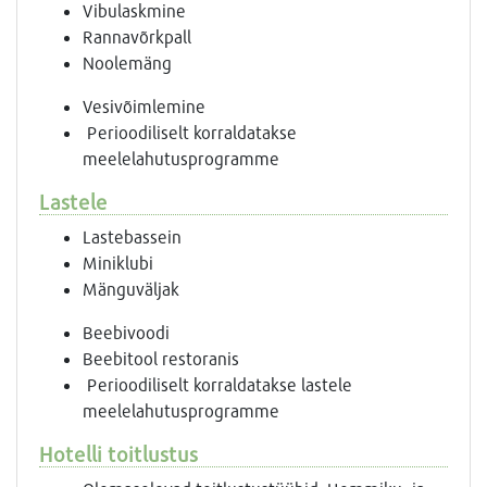
Vibulaskmine
Rannavõrkpall
Noolemäng
Vesivõimlemine
Perioodiliselt korraldatakse
meelelahutusprogramme
Lastele
Lastebassein
Miniklubi
Mänguväljak
Beebivoodi
Beebitool restoranis
Perioodiliselt korraldatakse lastele
meelelahutusprogramme
Hotelli toitlustus