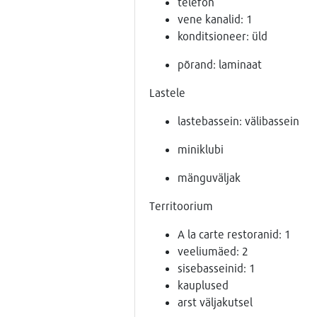
telefon
vene kanalid: 1
konditsioneer: üld
põrand: laminaat
Lastele
lastebassein: välibassein
miniklubi
mänguväljak
Territoorium
A la carte restoranid: 1
veeliumäed: 2
sisebasseinid: 1
kauplused
arst väljakutsel