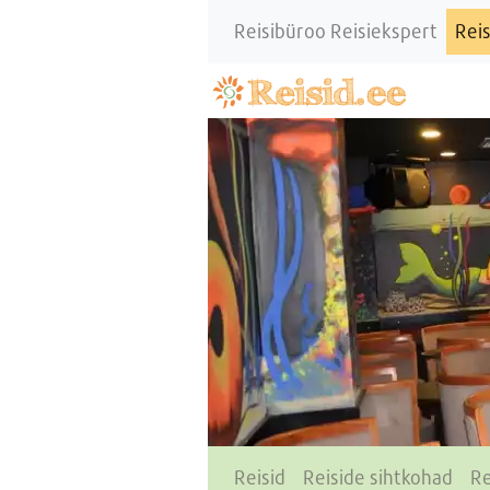
Reisibüroo Reisiekspert
Reis
Reisid
Reiside sihtkohad
Re