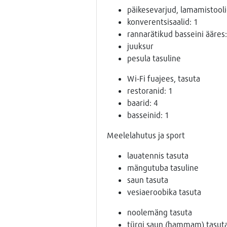
päikesevarjud, lamamistoolid
konverentsisaalid: 1
rannarätikud basseini ääres:
juuksur
pesula tasuline
Wi-Fi fuajees, tasuta
restoranid: 1
baarid: 4
basseinid: 1
Meelelahutus ja sport
lauatennis tasuta
mängutuba tasuline
saun tasuta
vesiaeroobika tasuta
noolemäng tasuta
türgi saun (hammam) tasut