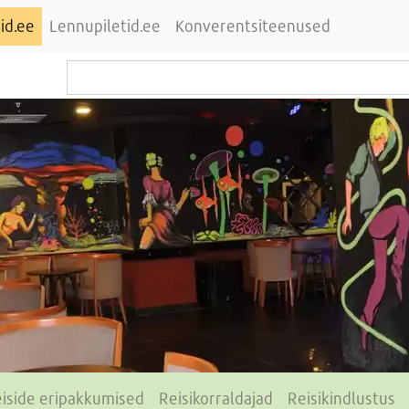
id.ee
Lennupiletid.ee
Konverentsiteenused
iside eripakkumised
Reisikorraldajad
Reisikindlustus