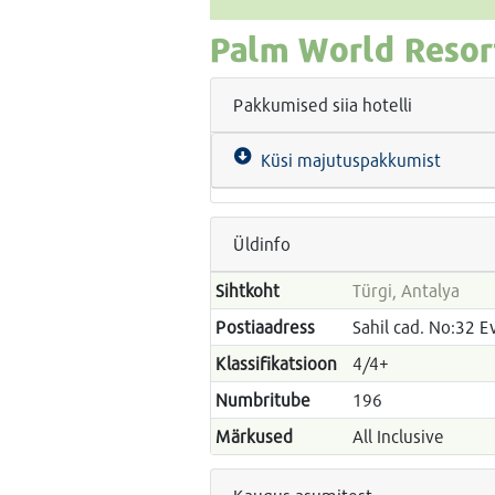
Palm World Resor
Pakkumised siia hotelli
Küsi majutuspakkumist
Üldinfo
Sihtkoht
Türgi, Antalya
Postiaadress
Sahil cad. No:32 
Klassifikatsioon
4/4+
Numbritube
196
Märkused
All Inclusive