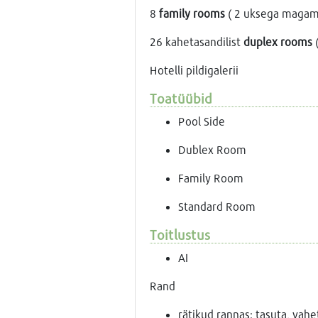
8
family rooms
( 2 uksega magami
26 kahetasandilist
duplex rooms
(
Hotelli pildigalerii
Toatüübid
Pool Side
Dublex Room
Family Room
Standard Room
Toitlustus
AI
Rand
rätikud rannas: tasuta, vahe