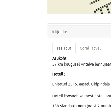
Kirjeldus
Tez Tour
Coral Travel
J
Asukoht :
57 km kaugusel Antalya lennujaam
Hotell :
Ehitatud 2015. aastal. Üldpindal
Hotell koosneb kolmest hotelliho
158
standard room
(neist 2 numbr