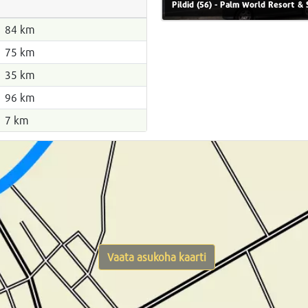
Pildid (56) - Palm World Resort & 
84 km
75 km
35 km
96 km
7 km
Vaata asukoha kaarti