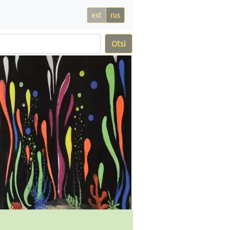
est
rus
Otsi