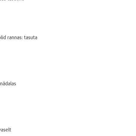
lid rannas: tasuta
 nädalas
aselt