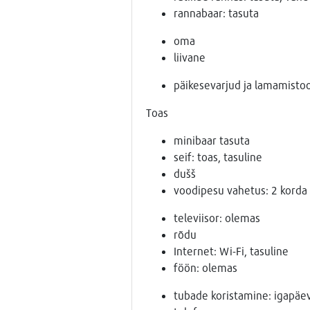
rannabaar: tasuta
oma
liivane
päikesevarjud ja lamamistoo
Toas
minibaar tasuta
seif: toas, tasuline
dušš
voodipesu vahetus: 2 korda
televiisor: olemas
rõdu
Internet: Wi-Fi, tasuline
föön: olemas
tubade koristamine: igapäev