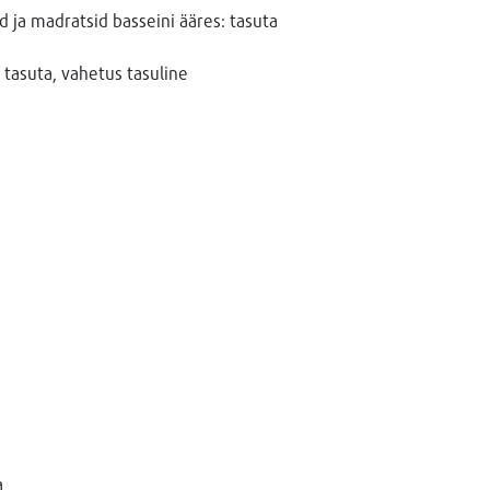
 ja madratsid basseini ääres: tasuta
 tasuta, vahetus tasuline
a