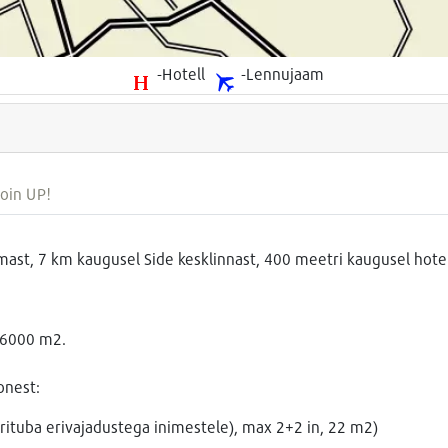
-Hotell
-Lennujaam
oin UP!
ast, 7 km kaugusel Side kesklinnast, 400 meetri kaugusel hotel
a 6000 m2.
onest:
ituba erivajadustega inimestele), max 2+2 in, 22 m2)