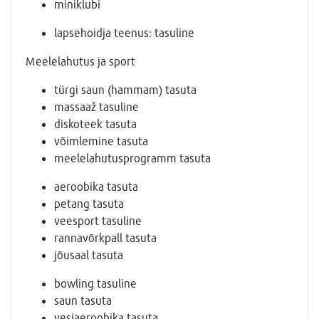
miniklubi
lapsehoidja teenus: tasuline
Meelelahutus ja sport
türgi saun (hammam) tasuta
massaaž tasuline
diskoteek tasuta
võimlemine tasuta
meelelahutusprogramm tasuta
aeroobika tasuta
petang tasuta
veesport tasuline
rannavõrkpall tasuta
jõusaal tasuta
bowling tasuline
saun tasuta
vesiaeroobika tasuta