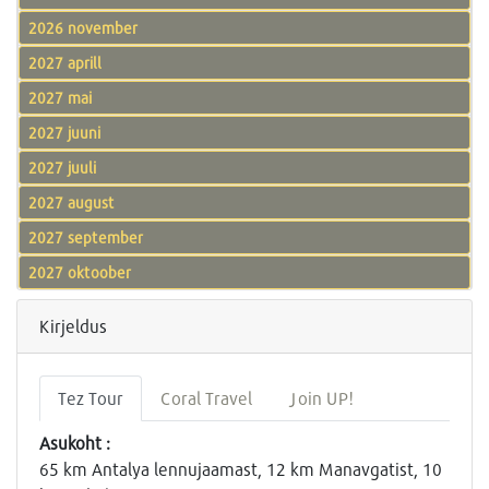
2026 november
2027 aprill
2027 mai
2027 juuni
2027 juuli
2027 august
2027 september
2027 oktoober
Kirjeldus
Tez Tour
Coral Travel
Join UP!
Asukoht :
65 km Antalya lennujaamast, 12 km Manavgatist, 10