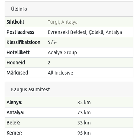
Üldinfo
Sihtkoht
Türgi, Antalya
Postiaadress
Evrenseki Beldesi, Çolakli, Antalya
Klassifikatsioon
5/5-
Hotellikett
Adalya Group
Hooneid
2
Märkused
All Inclusive
Kaugus asumitest
Alanya:
85 km
Antalya:
73 km
Belek:
33 km
Kemer:
95 km