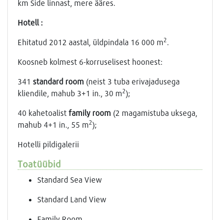
km Side linnast, mere ääres.
Hotell :
2
Ehitatud 2012 aastal, üldpindala 16 000 m
.
Koosneb kolmest 6-korruselisest hoonest:
341
standard room
(neist 3 tuba erivajadusega
2
kliendile, mahub 3+1 in., 30 m
);
40 kahetoalist
family room
(2 magamistuba uksega,
2
mahub 4+1 in., 55 m
);
Hotelli pildigalerii
Toatüübid
Standard Sea View
Standard Land View
Family Room