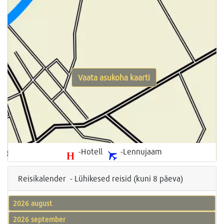
Vaata asukoha kaarti
-Hotell
-Lennujaam
Reisikalender - Lühikesed reisid (kuni 8 päeva)
2026 august
2026 september