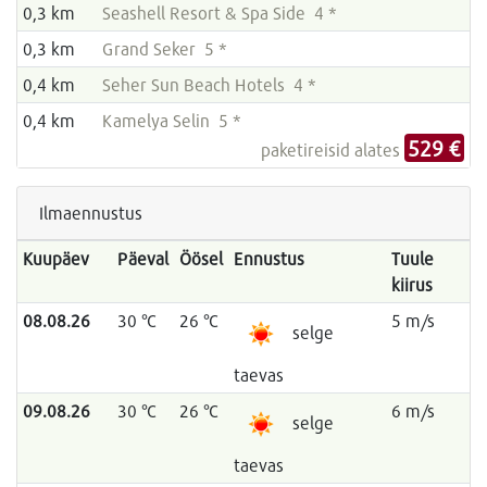
0,3 km
Seashell Resort & Spa Side 4 *
0,3 km
Grand Seker 5 *
0,4 km
Seher Sun Beach Hotels 4 *
0,4 km
Kamelya Selin 5 *
529 €
paketireisid alates
Ilmaennustus
Kuupäev
Päeval
Öösel
Ennustus
Tuule
kiirus
08.08.26
30 °C
26 °C
5 m/s
selge
taevas
09.08.26
30 °C
26 °C
6 m/s
selge
taevas