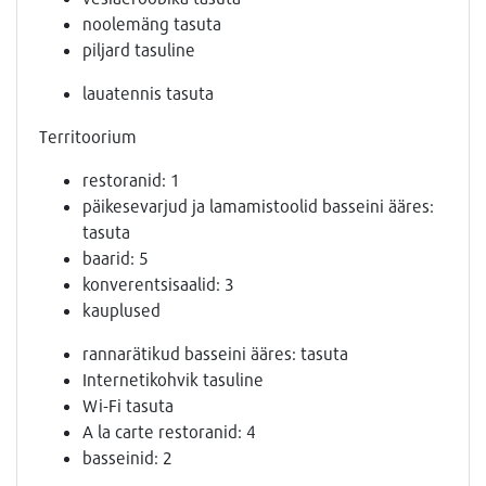
noolemäng tasuta
piljard tasuline
lauatennis tasuta
Territoorium
restoranid: 1
päikesevarjud ja lamamistoolid basseini ääres:
tasuta
baarid: 5
konverentsisaalid: 3
kauplused
rannarätikud basseini ääres: tasuta
Internetikohvik tasuline
Wi-Fi tasuta
A la carte restoranid: 4
basseinid: 2