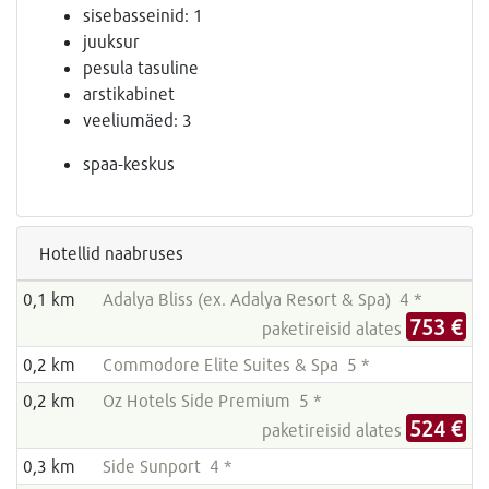
sisebasseinid: 1
juuksur
pesula tasuline
arstikabinet
veeliumäed: 3
spaa-keskus
Hotellid naabruses
0,1 km
Adalya Bliss (ex. Adalya Resort & Spa) 4 *
753 €
paketireisid alates
0,2 km
Commodore Elite Suites & Spa 5 *
0,2 km
Oz Hotels Side Premium 5 *
524 €
paketireisid alates
0,3 km
Side Sunport 4 *