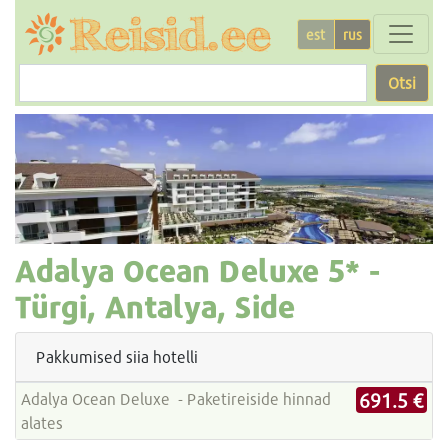
est
rus
Otsi
Adalya Ocean Deluxe
5* -
Türgi, Antalya, Side
Pakkumised siia hotelli
691.5 €
Adalya Ocean Deluxe - Paketireiside hinnad
alates