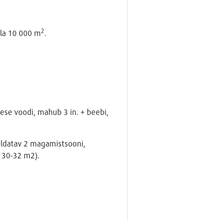
2
ala 10 000 m
.
ese voodi, mahub 3 in. + beebi,
aldatav 2 magamistsooni,
, 30-32 m2).