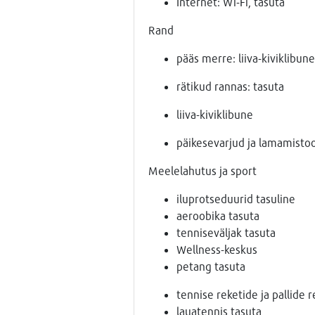
Internet: Wi-Fi, tasuta
Rand
pääs merre: liiva-kiviklibune
rätikud rannas: tasuta
liiva-kiviklibune
päikesevarjud ja lamamistoo
Meelelahutus ja sport
iluprotseduurid tasuline
aeroobika tasuta
tenniseväljak tasuta
Wellness-keskus
petang tasuta
tennise reketide ja pallide r
lauatennis tasuta