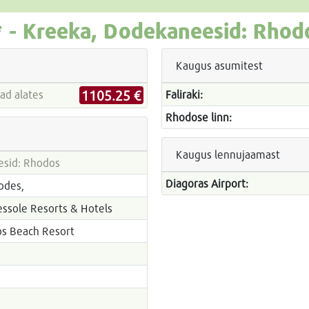
 -
Kreeka, Dodekaneesid: Rhodos
Kaugus asumitest
1105.25 €
 hinnad alates
Faliraki:
Rhodose linn:
Kaugus lennujaamast
esid: Rhodos
Diagoras Airport:
hodes,
ssole Resorts & Hotels
s Beach Resort
3