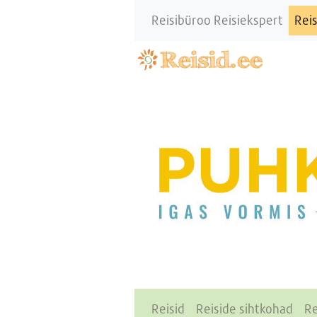
Reisibüroo Reisiekspert
Reis
Reisid
Reiside sihtkohad
Re