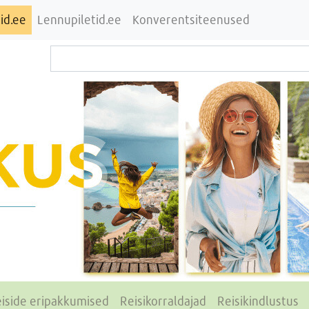
id.ee
Lennupiletid.ee
Konverentsiteenused
iside eripakkumised
Reisikorraldajad
Reisikindlustus