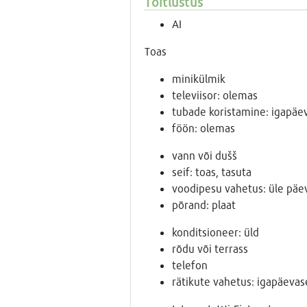
Toitlustus
AI
Toas
minikülmik
televiisor: olemas
tubade koristamine: igapäev
föön: olemas
vann või dušš
seif: toas, tasuta
voodipesu vahetus: üle päe
põrand: plaat
konditsioneer: üld
rõdu või terrass
telefon
rätikute vahetus: igapäevas