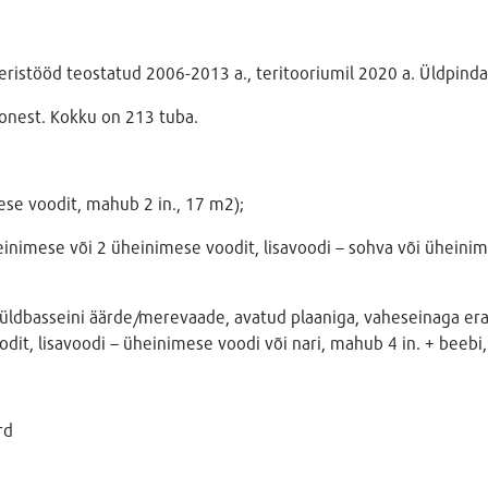
eristööd teostatud 2006-2013 a., teritooriumil 2020 a. Üldpind
onest. Kokku on 213 tuba.
se voodit, mahub 2 in., 17 m2);
nimese või 2 üheinimese voodit, lisavoodi – sohva või üheinim
üldbasseini äärde/merevaade, avatud plaaniga, vaheseinaga er
it, lisavoodi – üheinimese voodi või nari, mahub 4 in. + beebi
rd