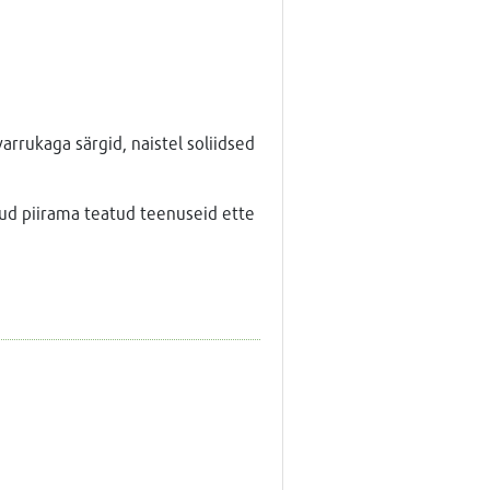
varrukaga särgid, naistel soliidsed
tud piirama teatud teenuseid ette