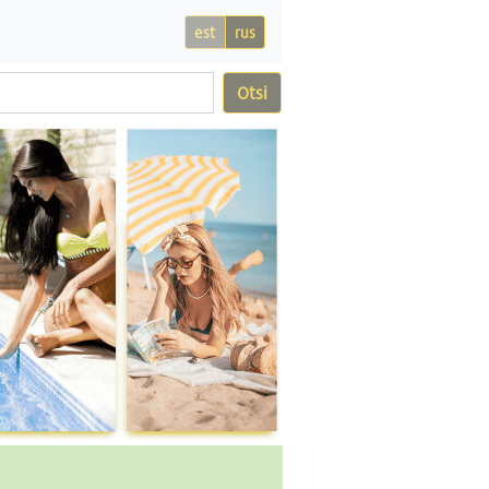
est
rus
Otsi