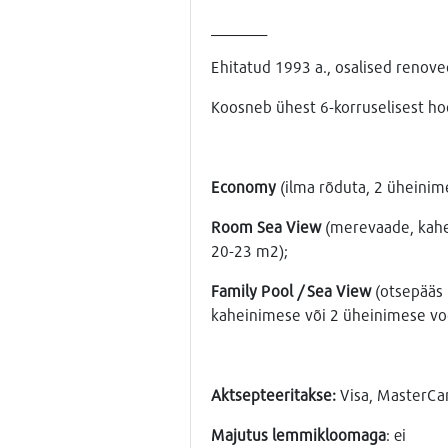
_______
Ehitatud 1993 a., osalised renove
Koosneb ühest 6-korruselisest ho
Economy
(ilma rõduta,
2 üheinime
Room Sea View
(merevaade, kahei
20-23 m2);
Family Pool / Sea View
(otsepääs 
kaheinimese või 2 üheinimese vood
Aktsepteeritakse:
Visa, MasterCa
Majutus lemmikloomaga
: еi