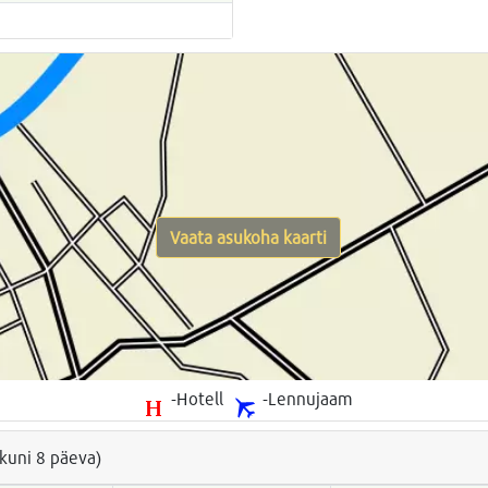
Vaata asukoha kaarti
-Hotell
-Lennujaam
(kuni 8 päeva)