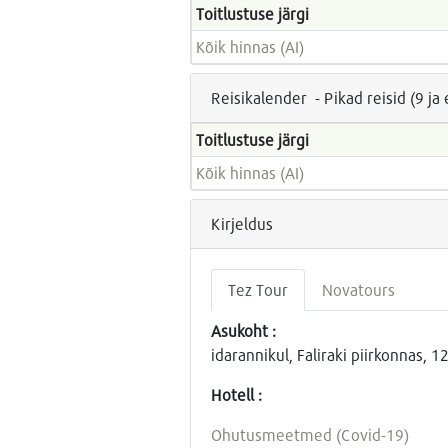
Toitlustuse järgi
Kõik hinnas (AI)
Reisikalender - Pikad reisid (9 j
Toitlustuse järgi
Kõik hinnas (AI)
Kirjeldus
Tez Tour
Novatours
Asukoht :
idarannikul, Faliraki piirkonnas
Hotell :
Ohutusmeetmed (Covid-19)