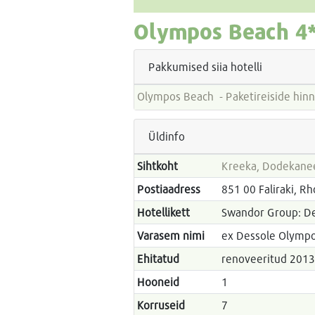
Olympos Beach
4*
Pakkumised siia hotelli
Olympos Beach - Paketireiside
Üldinfo
Sihtkoht
Kreeka, Dodekane
Postiaadress
851 00 Faliraki, R
Hotellikett
Swandor Group: De
Varasem nimi
ex Dessole Olympo
Ehitatud
renoveeritud 201
Hooneid
1
Korruseid
7