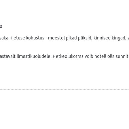
00
iisaka riietuse kohustus - meestel pikad püksid, kinnised kingad, 
tavalt ilmastikuoludele. Hetkeolukorras võib hotell olla sunni