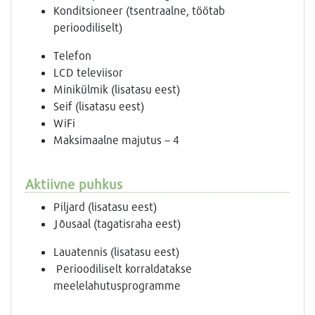
Konditsioneer (tsentraalne, töötab
perioodiliselt)
Telefon
LCD televiisor
Minikülmik (lisatasu eest)
Seif (lisatasu eest)
WiFi
Maksimaalne majutus – 4
Aktiivne puhkus
Piljard (lisatasu eest)
Jõusaal (tagatisraha eest)
Lauatennis (lisatasu eest)
Perioodiliselt korraldatakse
meelelahutusprogramme