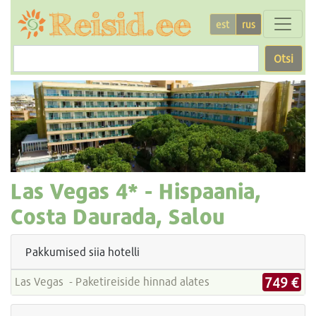
est
rus
Otsi
Las Vegas
4* -
Hispaania,
Costa Daurada, Salou
Pakkumised siia hotelli
749 €
Las Vegas - Paketireiside hinnad alates