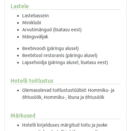
Lastele
Lastebassein
Miniklubi
Arvutimängud (lisatasu eest)
Mänguväljak
Beebivoodi (päringu alusel)
Beebitool restoranis (päringu alusel)
Lapsehoidja (päringu alusel, lisatasu eest)
Hotelli toitlustus
Olemasolevad toitlustustüübid: Hommiku- ja
õhtusöök, Hommiku-, lõuna ja õhtusöök
Märkused
Hotelli kirjelduses märgitud toitu ja jooke