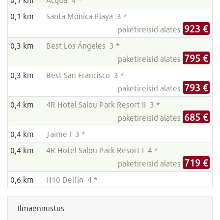
0,1 km
Santa Mónica Playa 3 *
923 €
paketireisid alates
0,3 km
Best Los Ángeles 3 *
795 €
paketireisid alates
0,3 km
Best San Francisco 3 *
793 €
paketireisid alates
0,4 km
4R Hotel Salou Park Resort II 3 *
685 €
paketireisid alates
0,4 km
Jaime I 3 *
0,4 km
4R Hotel Salou Park Resort I 4 *
719 €
paketireisid alates
0,6 km
H10 Delfin 4 *
Ilmaennustus