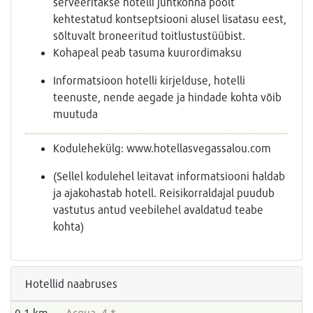
serveeritakse hotelli juhtkonna poolt
kehtestatud kontseptsiooni alusel lisatasu eest,
sõltuvalt broneeritud toitlustustüübist.
Kohapeal peab tasuma kuurordimaksu
Informatsioon hotelli kirjelduse, hotelli
teenuste, nende aegade ja hindade kohta võib
muutuda
Kodulehekülg: www.hotellasvegassalou.com
(Sellel kodulehel leitavat informatsiooni haldab
ja ajakohastab hotell. Reisikorraldajal puudub
vastutus antud veebilehel avaldatud teabe
kohta)
Hotellid naabruses
0,1 km
Acqua 4 *