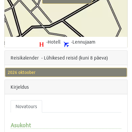
-Hotell
-Lennujaam
Reisikalender - Lühikesed reisid (kuni 8 päeva)
2026 oktoober
Kirjeldus
Novatours
Asukoht