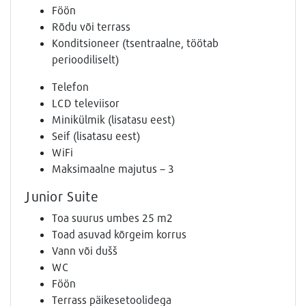
Föön
Rõdu või terrass
Konditsioneer (tsentraalne, töötab
perioodiliselt)
Telefon
LCD televiisor
Minikülmik (lisatasu eest)
Seif (lisatasu eest)
WiFi
Maksimaalne majutus – 3
Junior Suite
Toa suurus umbes 25 m2
Toad asuvad kõrgeim korrus
Vann või dušš
WC
Föön
Terrass päikesetoolidega