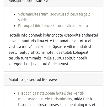
Reisiga seotud lisateave
Välisministeeriumi soovitused Reisi targalt
saidis
Euroopa Liidu teave koroonaviiruse kohta
Hotelli info põhineb kolmandate osapoolte andmetel
ja võib muutuda ilma ette teatamata. Seetõttu ei
vastuta me võimalike ebatäpsuste või muudatuste
eest. Teatud sihtkoha hotellides tuleb kohapeal
tasuda turismimaks, mille suurus sõltub hotelli
kategooriast ja viibitud ööde arvust.
Majutusega seotud lisateave
Hispaanias Kataloonia hotellides kehtib
majutusteenustele turismimaks
, mida tuleb
tasuda majutusasutuses koha peal ning mis ei