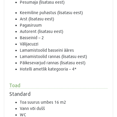
Pesumaja (lisatasu eest)
Keemiline puhastus (lisatasu eest)
Arst (lisatasu eest)
Pagasiruum
Autorent (lisatasu eest)
Basseinid – 2
Välijacuzzi
Lamamistoolid basseini ääres
Lamamistoolid rannas (lisatasu eest)
Päikesevarjud rannas (lisatasu eest)
Hotelli ametlik kategooria – 4*
Toad
Standard
Toa suurus umbes 16 m2
Vann või dušš
WC