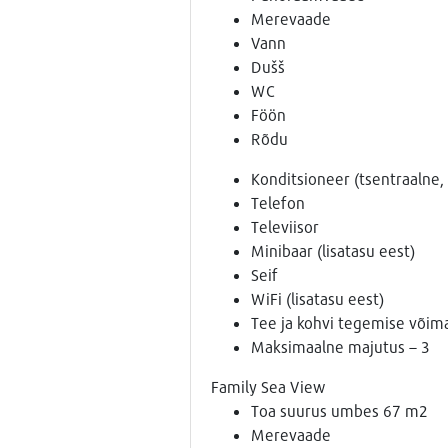
Merevaade
Vann
Dušš
WC
Föön
Rõdu
Konditsioneer (tsentraalne, 
Telefon
Televiisor
Minibaar (lisatasu eest)
Seif
WiFi (lisatasu eest)
Tee ja kohvi tegemise võim
Maksimaalne majutus – 3
Family Sea View
Toa suurus umbes 67 m2
Merevaade