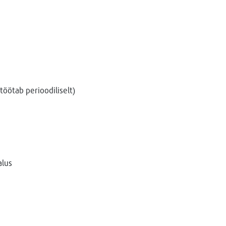
töötab perioodiliselt)
alus