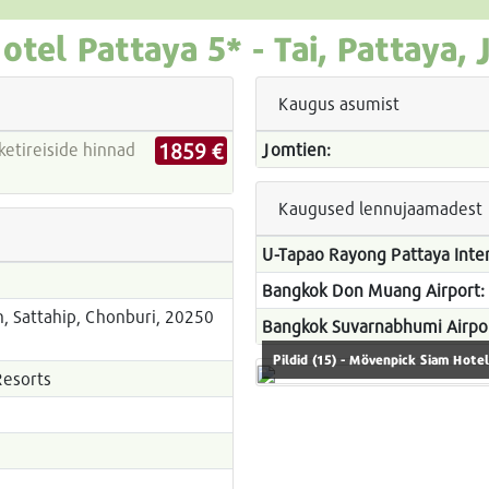
otel Pattaya
5* -
Tai, Pattaya,
Kaugus asumist
1859 €
Jomtien:
Kaugused lennujaamadest
U-Tapao Rayong Pattaya Inter
Bangkok Don Muang Airport:
, Sattahip, Chonburi, 20250
Bangkok Suvarnabhumi Airpor
Pildid (15) - Mövenpick Siam Hotel
Resorts