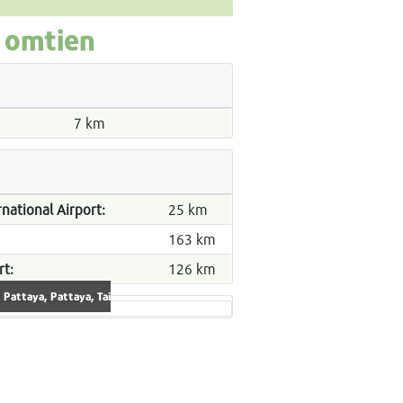
 Jomtien
7 km
national Airport:
25 km
163 km
t:
126 km
 Pattaya, Pattaya, Tai