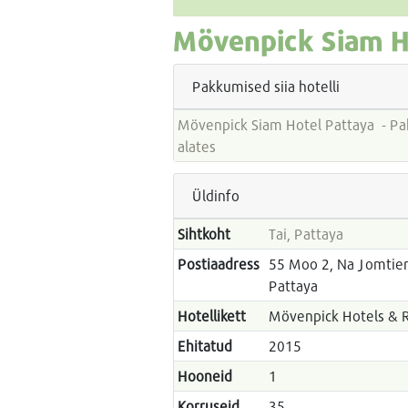
Mövenpick Siam H
Pakkumised siia hotelli
Mövenpick Siam Hotel Pattaya - Paketireiside hinnad
alates
Üldinfo
Sihtkoht
Tai, Pattaya
Postiaadress
55 Moo 2, Na Jomtien
Pattaya
Hotellikett
Mövenpick Hotels & 
Ehitatud
2015
Hooneid
1
Korruseid
35