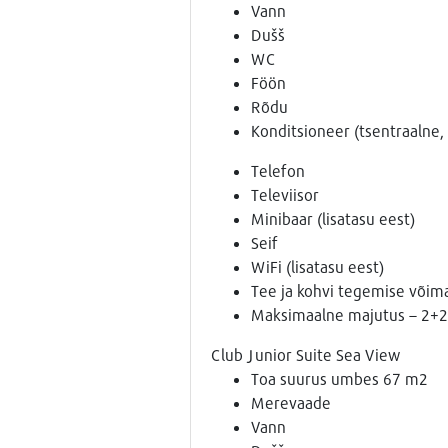
Vann
Dušš
WC
Föön
Rõdu
Konditsioneer (tsentraalne, 
Telefon
Televiisor
Minibaar (lisatasu eest)
Seif
WiFi (lisatasu eest)
Tee ja kohvi tegemise võim
Maksimaalne majutus – 2+2
Club Junior Suite Sea View
Toa suurus umbes 67 m2
Merevaade
Vann