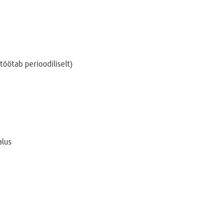
töötab perioodiliselt)
alus