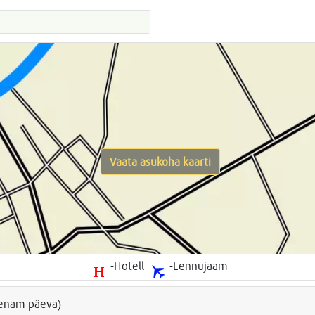
Vaata asukoha kaarti
-Hotell
-Lennujaam
a enam päeva)