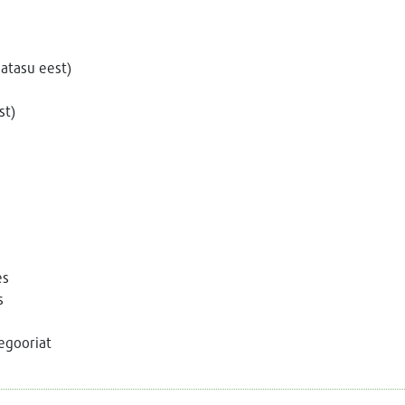
satasu eest)
st)
es
s
tegooriat