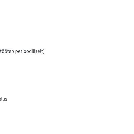
töötab perioodiliselt)
alus