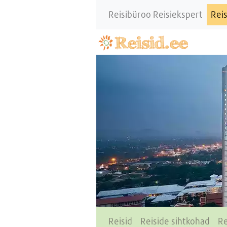
Reisibüroo Reisiekspert
Reis
Reisid
Reiside sihtkohad
Re