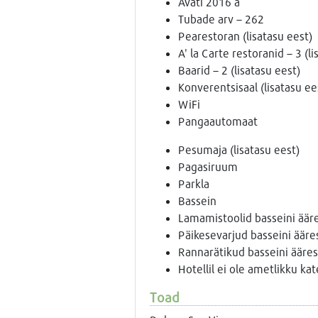
Avati 2016 a
Tubade arv – 262
Pearestoran (lisatasu eest)
A' la Carte restoranid – 3 (li
Baarid – 2 (lisatasu eest)
Konverentsisaal (lisatasu ee
WiFi
Pangaautomaat
Pesumaja (lisatasu eest)
Pagasiruum
Parkla
Bassein
Lamamistoolid basseini äär
Päikesevarjud basseini ääre
Rannarätikud basseini ääres
Hotellil ei ole ametlikku ka
Toad