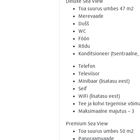
Deluxe Sea View
Toa suurus umbes 47 m2
Merevaade
Dušš
WC
Föön
Rõdu
Konditsioneer (tsentraalne, 
Telefon
Televiisor
Minibaar (lisatasu eest)
Seif
WiFi (lisatasu eest)
Tee ja kohvi tegemise võim
Maksimaalne majutus – 3
Premium Sea View
Toa suurus umbes 50 m2
Panoraamvaade