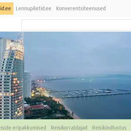
id.ee
Lennupiletid.ee
Konverentsiteenused
iside eripakkumised
Reisikorraldajad
Reisikindlustus