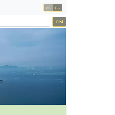
est
rus
Otsi