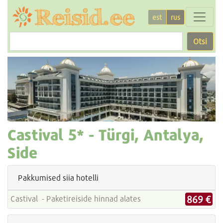
est
rus
Otsi
Castival
5* -
Türgi, Antalya,
Side
Pakkumised siia hotelli
869 €
Castival - Paketireiside hinnad alates