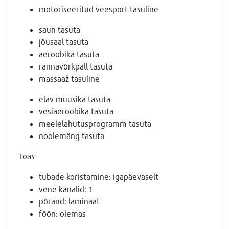
motoriseeritud veesport tasuline
saun tasuta
jõusaal tasuta
aeroobika tasuta
rannavõrkpall tasuta
massaaž tasuline
elav muusika tasuta
vesiaeroobika tasuta
meelelahutusprogramm tasuta
noolemäng tasuta
Toas
tubade koristamine: igapäevaselt
vene kanalid: 1
põrand: laminaat
föön: olemas