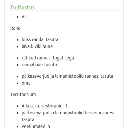
Toitlustus
AI
Rand
buss randa: tasuta
liiva-kiviklibune
rätikud rannas: tagatisega
rannabaar: tasuta
päikesevarjud ja lamamistoolid rannas: tasuta
oma
Territoorium
A la carte restoranid: 1
päikesevarjud ja lamamistoolid basseini ääres:
tasuta
veeliumäed: 5