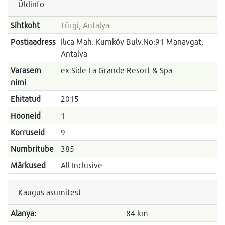
Üldinfo
Sihtkoht
Türgi, Antalya
Postiaadress
Ilıca Mah. Kumköy Bulv.No:91 Manavgat,
Antalya
Varasem
ex Side La Grande Resort & Spa
nimi
Ehitatud
2015
Hooneid
1
Korruseid
9
Numbritube
385
Märkused
All Inclusive
Kaugus asumitest
Alanya:
84 km