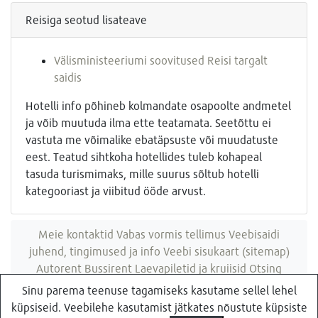
Reisiga seotud lisateave
Välisministeeriumi soovitused Reisi targalt
saidis
Hotelli info põhineb kolmandate osapoolte andmetel
ja võib muutuda ilma ette teatamata. Seetõttu ei
vastuta me võimalike ebatäpsuste või muudatuste
eest. Teatud sihtkoha hotellides tuleb kohapeal
tasuda turismimaks, mille suurus sõltub hotelli
kategooriast ja viibitud ööde arvust.
Meie kontaktid
Vabas vormis tellimus
Veebisaidi
juhend, tingimused ja info
Veebi sisukaart (sitemap)
Autorent
Bussirent
Laevapiletid ja kruiisid
Otsing
veebisaidist
Sinu parema teenuse tagamiseks kasutame sellel lehel
küpsiseid. Veebilehe kasutamist jätkates nõustute küpsiste
Küsi pakkumist
Reisibüroo Reisiekspert, Roosikrantsi 8B Tallinn, Eesti