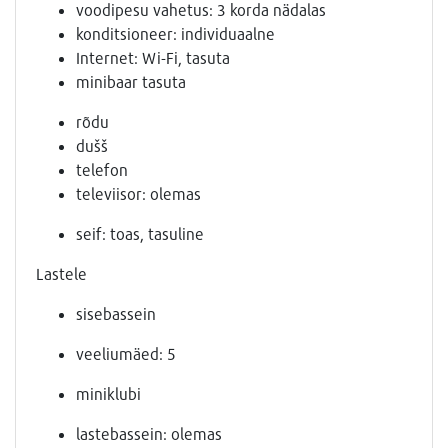
voodipesu vahetus: 3 korda nädalas
konditsioneer: individuaalne
Internet: Wi-Fi, tasuta
minibaar tasuta
rõdu
dušš
telefon
televiisor: olemas
seif: toas, tasuline
Lastele
sisebassein
veeliumäed: 5
miniklubi
lastebassein: olemas