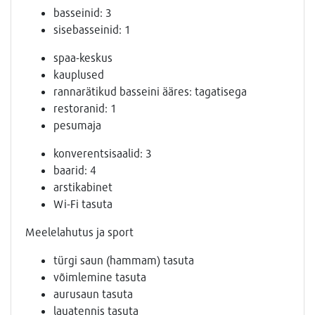
basseinid: 3
sisebasseinid: 1
spaa-keskus
kauplused
rannarätikud basseini ääres: tagatisega
restoranid: 1
pesumaja
konverentsisaalid: 3
baarid: 4
arstikabinet
Wi-Fi tasuta
Meelelahutus ja sport
türgi saun (hammam) tasuta
võimlemine tasuta
aurusaun tasuta
lauatennis tasuta