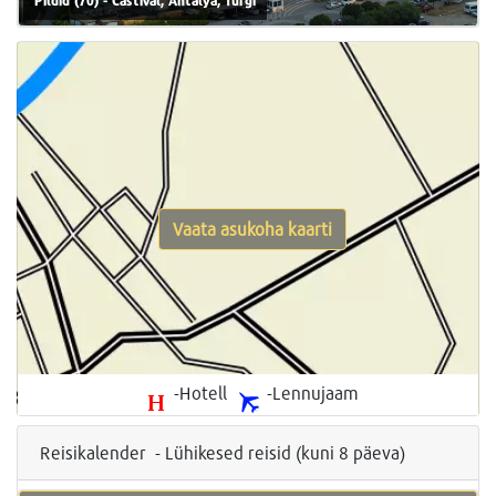
Pildid (70) - Castival, Antalya, Türgi
Vaata asukoha kaarti
-Hotell
-Lennujaam
Reisikalender - Lühikesed reisid (kuni 8 päeva)