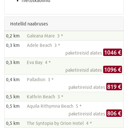
riietuskabiinid
Hotellid naabruses
0,2 km
Galeana Mare 3 *
0,3 km
Adele Beach 3 *
1046 €
paketireisid alates
0,3 km
Eva Bay 4 *
1096 €
paketireisid alates
0,4 km
Palladion 3 *
819 €
paketireisid alates
0,5 km
Kathrin Beach 3 *
0,5 km
Aquila Rithymna Beach 5 *
806 €
paketireisid alates
0,5 km
The Syntopia by Orion Hotel 4 *