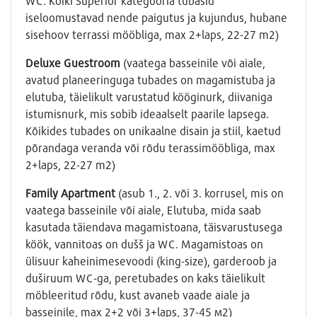
WC. Kõiki Superior kategooria tubasid
iseloomustavad nende paigutus ja kujundus, hubane
sisehoov terrassi mööbliga, max 2+laps, 22-27 m2)
Deluxe
Guestroom
(vaatega basseinile või aiale,
avatud planeeringuga tubades on magamistuba ja
elutuba, täielikult varustatud kööginurk, diivaniga
istumisnurk, mis sobib ideaalselt paarile lapsega.
Kõikides tubades on unikaalne disain ja stiil, kaetud
põrandaga veranda või rõdu terassimööbliga, max
2+laps, 22-27 m2)
Family Apartment
(asub 1., 2. või 3. korrusel, mis on
vaatega basseinile või aiale, Elutuba, mida saab
kasutada täiendava magamistoana, täisvarustusega
köök, vannitoas on dušš ja WC. Magamistoas on
ülisuur kaheinimesevoodi (king-size), garderoob ja
duširuum WC-ga, peretubades on kaks täielikult
möbleeritud rõdu, kust avaneb vaade aiale ja
basseinile, max 2+2 või 3+laps, 37-45 м2)