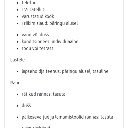
telefon
TV: satelliit
varustatud köök
Triikimislaud: päringu alusel
vann või dušš
konditsioneer: individuaalne
rõdu või terrass
Lastele
lapsehoidja teenus: päringu alusel, tasuline
Rand
rätikud rannas: tasuta
dušš
päikesevarjud ja lamamistoolid rannas: tasuta