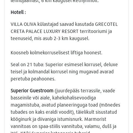
lennujaamast, 6 km kaugusel Rethymnolt.
Hotell :
VILLA OLIVA külastajad saavad kasutada GRECOTEL
CRETA PALACE LUXURY RESORT territooriumi ja
teenuseid, mis asub 2-3 km kaugusel.
Koosneb kolmekorruselisest liftiga hoonest.
Seal on 21 tuba: Superior esimesel korrusel, deluxe
teisel ja kolmandal korrusel ning mugavad avarad
peretuba peahoones.
Superior Guestroom
(juurdepääs terrassile, vaade
basseinile või aiale, kahekohalisevoodiga
magamistuba, avatud planeeringuga toad (mõnedes
tubades on kaks eraldi voodit), täielikult sisustatud
kööginurk ja diivaniga istumisnurk. Marmorist
vannitoas on spaa-stiilis vannituba, valamu, dušš ja