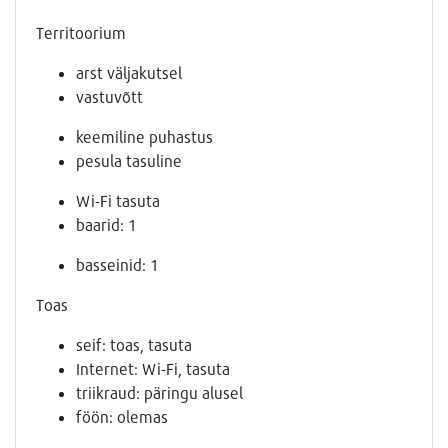
Territoorium
arst väljakutsel
vastuvõtt
keemiline puhastus
pesula tasuline
Wi-Fi tasuta
baarid: 1
basseinid: 1
Toas
seif: toas, tasuta
Internet: Wi-Fi, tasuta
triikraud: päringu alusel
föön: olemas