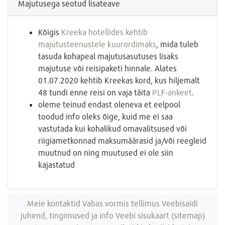
Majutusega seotud lisateave
Kõigis
Kreeka hotellides kehtib
majutusteenustele kuurordimaks
, mida tuleb
tasuda kohapeal majutusasutuses lisaks
majutuse või reisipaketi hinnale. Alates
01.07.2020 kehtib Kreekas kord, kus hiljemalt
48 tundi enne reisi on vaja täita
PLF-ankeet
.
oleme teinud endast oleneva et eelpool
toodud info oleks õige, kuid me ei saa
vastutada kui kohalikud omavalitsused või
riigiametkonnad maksumäärasid ja/või reegleid
muutnud on ning muutused ei ole siin
kajastatud
Meie kontaktid
Vabas vormis tellimus
Veebisaidi
juhend, tingimused ja info
Veebi sisukaart (sitemap)