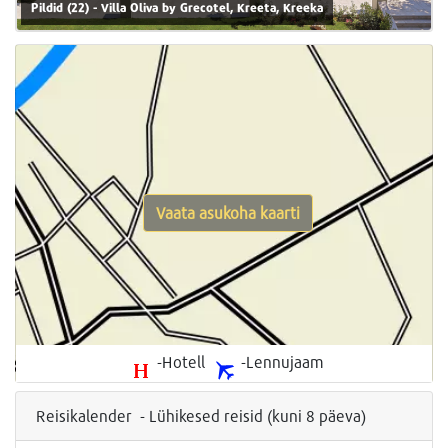
Pildid (22) - Villa Oliva by Grecotel, Kreeta, Kreeka
Vaata asukoha kaarti
-Hotell
-Lennujaam
Reisikalender - Lühikesed reisid (kuni 8 päeva)