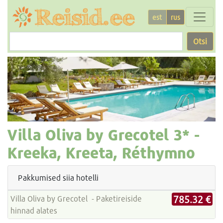
est
rus
Otsi
Villa Oliva by Grecotel
3* -
Kreeka, Kreeta, Réthymno
Pakkumised siia hotelli
785.32 €
Villa Oliva by Grecotel - Paketireiside
hinnad alates