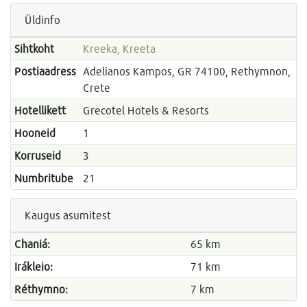
Üldinfo
Sihtkoht
Kreeka, Kreeta
Postiaadress
Adelianos Kampos, GR 74100, Rethymnon,
Crete
Hotellikett
Grecotel Hotels & Resorts
Hooneid
1
Korruseid
3
Numbritube
21
Kaugus asumitest
Chaniá:
65 km
Irákleio:
71 km
Réthymno:
7 km