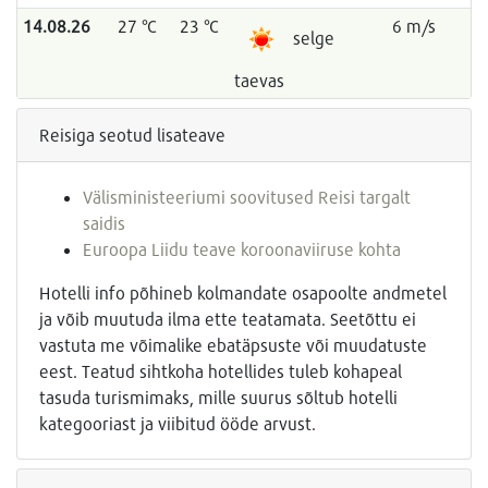
14.08.26
27 °C
23 °C
6 m/s
selge
taevas
Reisiga seotud lisateave
Välisministeeriumi soovitused Reisi targalt
saidis
Euroopa Liidu teave koroonaviiruse kohta
Hotelli info põhineb kolmandate osapoolte andmetel
ja võib muutuda ilma ette teatamata. Seetõttu ei
vastuta me võimalike ebatäpsuste või muudatuste
eest. Teatud sihtkoha hotellides tuleb kohapeal
tasuda turismimaks, mille suurus sõltub hotelli
kategooriast ja viibitud ööde arvust.