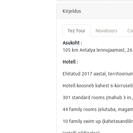
Kirjeldus
Tez Tour
Novatours
Co
Asukoht :
105 km Antalya lennujaamast, 26 k
Hotell :
Ehitatud 2017 aastal, territoori
Hotell koosneb kahest 6-korruseli
301 standard rooms (mahub 3 in.
44 family rooms (elutuba, magam
10 family swim up (kahetasandili
Hotelli pildigalerii