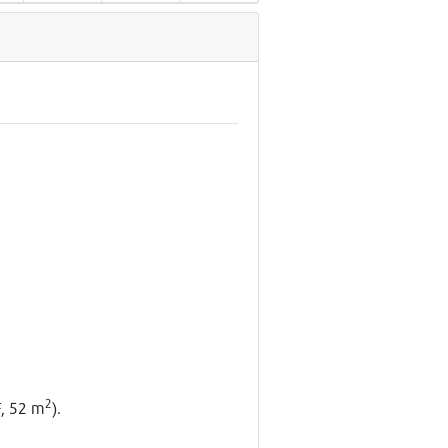
2
F, 52 m
).