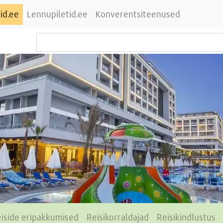
id.ee
Lennupiletid.ee
Konverentsiteenused
iside eripakkumised
Reisikorraldajad
Reisikindlustus