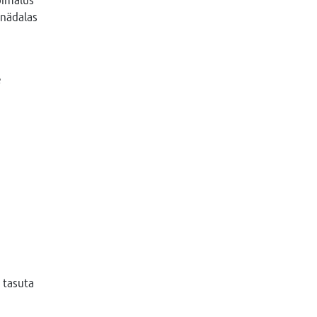
 nädalas
e
 tasuta