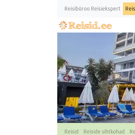
Reisibüroo Reisiekspert
Reis
Reisid
Reiside sihtkohad
Re