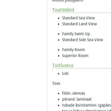
Toatüübid
Standard Sea View
Standard Land View
Family Swim Up
Standard Side Sea View
Family Room
Superior Room
Toitlustus
UAI
Toas
föön: olemas
põrand: laminaat
tubade koristamine: igapäev
tee ja kohvi valmistamise v