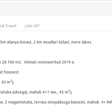
ral Travel
Join UP!
m Alanya linnast, 2 km Avsallari külast, mere ääres.
um 28 700 m2. Viimati renoveeritud 2019 a.
st hoonest:
2
, 30 m
);
2
istuba (uksega), mahub 4+1 чел., 45 m
);
ne, 2 magamistuba, terrass otsepääsuga basseini, mahub 4+ IN