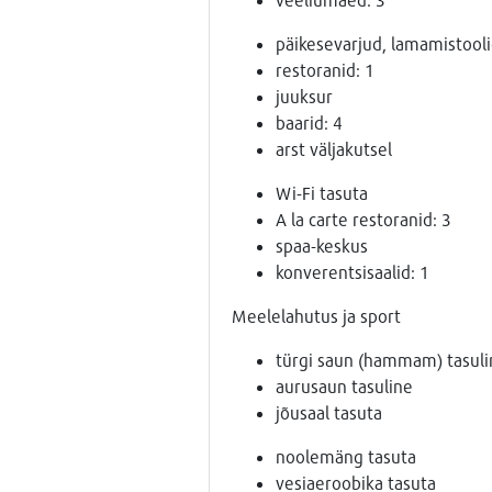
päikesevarjud, lamamistoolid
restoranid: 1
juuksur
baarid: 4
arst väljakutsel
Wi-Fi tasuta
A la carte restoranid: 3
spaa-keskus
konverentsisaalid: 1
Meelelahutus ja sport
türgi saun (hammam) tasuli
aurusaun tasuline
jõusaal tasuta
noolemäng tasuta
vesiaeroobika tasuta