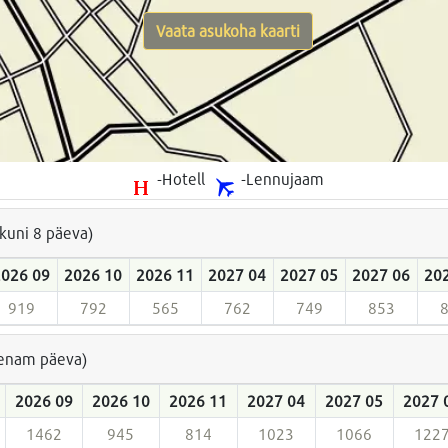
Vaata asukoha kaarti
-Hotell
-Lennujaam
(kuni 8 päeva)
2026 09
2026 10
2026 11
2027 04
2027 05
2027 06
20
919
792
565
762
749
853
a enam päeva)
2026 09
2026 10
2026 11
2027 04
2027 05
2027 
1462
945
814
1023
1066
122