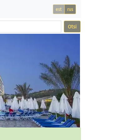
est
rus
Otsi