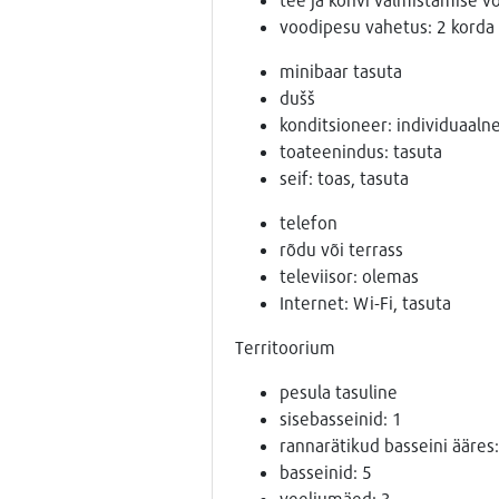
voodipesu vahetus: 2 korda
minibaar tasuta
dušš
konditsioneer: individuaaln
toateenindus: tasuta
seif: toas, tasuta
telefon
rõdu või terrass
televiisor: olemas
Internet: Wi-Fi, tasuta
Territoorium
pesula tasuline
sisebasseinid: 1
rannarätikud basseini ääres:
basseinid: 5
veeliumäed: 3