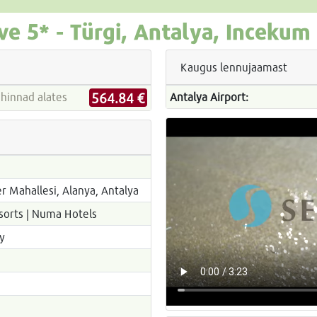
ve
5* -
Türgi, Antalya, Incekum
Kaugus lennujaamast
564.84 €
tireiside hinnad alates
Antalya Airport:
r Mahallesi, Alanya, Antalya
sorts | Numa Hotels
y