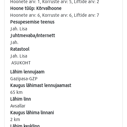
Hoonete arv: 1, Korruste arv: 5, Liftide arv: 2
Hoone tüüp: Kõrvalhoone
Hoonete arv: 6, Korruste arv: 6, Liftide arv: 7
Pesupesemise teenus
Jah. Lisa
Juhtmevaba/internett
Jah.
Ratastool
Jah. Lisa
ASUKOHT
Lähim lennujaam
Gazipasa-GZP
Kaugus lähimast lennujaamast
65 km
Lähim linn
Avsallar
Kaugus lähima linnani
2 km
Lähim kesklinn