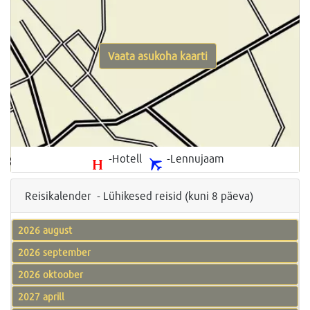
Vaata asukoha kaarti
-Hotell
-Lennujaam
Reisikalender - Lühikesed reisid (kuni 8 päeva)
2026 august
2026 september
2026 oktoober
2027 aprill