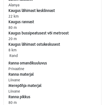
Alanya
Kaugus lähimast kesklinnast
22 km
Kaugus rannast
80 m
Kaugus bussipeatusest või metroost
20 m
Kaugus lähimast ostukeskusest
8 km
Rand
Ranna omandikuuluvus
Privaatne
Ranna materjal
Liivane
Merepõhja materjal
Liivane
Ranna pikkus
80 m