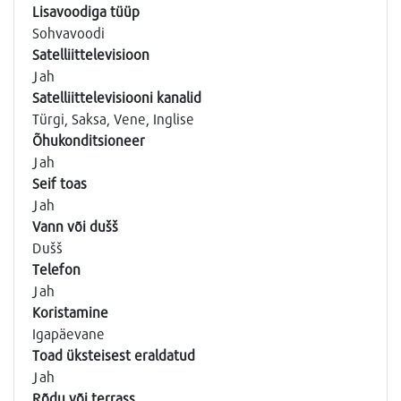
Lisavoodiga tüüp
Sohvavoodi
Satelliittelevisioon
Jah
Satelliittelevisiooni kanalid
Türgi, Saksa, Vene, Inglise
Õhukonditsioneer
Jah
Seif toas
Jah
Vann või dušš
Dušš
Telefon
Jah
Koristamine
Igapäevane
Toad üksteisest eraldatud
Jah
Rõdu või terrass