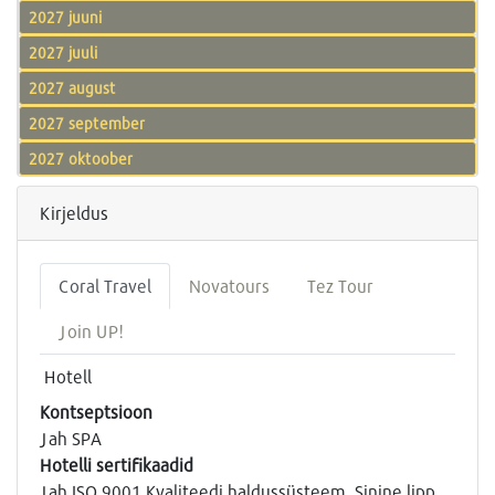
2027 juuni
2027 juuli
2027 august
2027 september
2027 oktoober
Kirjeldus
Coral Travel
Novatours
Tez Tour
Join UP!
Hotell
Kontseptsioon
Jah SPA
Hotelli sertifikaadid
Jah ISO 9001 Kvaliteedi haldussüsteem, Sinine lipp,