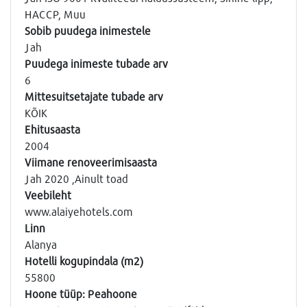
HACCP, Muu
Sobib puudega inimestele
Jah
Puudega inimeste tubade arv
6
Mittesuitsetajate tubade arv
KÕIK
Ehitusaasta
2004
Viimane renoveerimisaasta
Jah 2020 ,Ainult toad
Veebileht
www.alaiyehotels.com
Linn
Alanya
Hotelli kogupindala (m2)
55800
Hoone tüüp: Peahoone