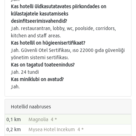
Kas hotelli üldkasutatavates piirkondades on
külastajatele kasutamiseks
desinfitseerimisvahendid?
Jah. restaurantran, lobby, wc, poolside, corridors,
kitchen and staff areas.
Kas hotellil on hügieenisertifikaat?
Jah. Güvenli Otel Sertifikası, ıso 22000 gıda güvenliği
yönetim sistemi sertifikası.
Kas on tagatud toateenindus?
Jah. 24 tundi
Kas miniklubi on avatud?
Jah.
Hotellid naabruses
0,1 km
Magnolia 4 *
0,2 km
Mysea Hotel Incekum 4 *