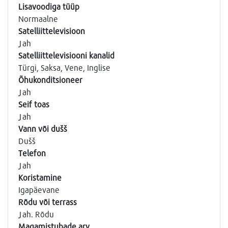
Lisavoodiga tüüp
Normaalne
Satelliittelevisioon
Jah
Satelliittelevisiooni kanalid
Türgi, Saksa, Vene, Inglise
Õhukonditsioneer
Jah
Seif toas
Jah
Vann või dušš
Dušš
Telefon
Jah
Koristamine
Igapäevane
Rõdu või terrass
Jah. Rõdu
Magamistubade arv