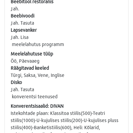
Beebitool restoranis
Jah.
Beebivoodi
Jah. Tasuta
Lapsevanker
Jah. Lisa
meelelahutus programm
Meelelahutuse tüüp
Öö, Päevaaeg
Räägitavad keeled
Türgi, Saksa, Vene, Inglise
Disko
Jah. Tasuta
konverentsi teenused
Konverentsisaalid: DIVAN
Istekohtade plaan: Klassitoa stiilis(500)-Teatri
stiilis(1000)-U-kujulises stiilis(200)-U-kujulises pluss
stiilis(400)-Banketistiilis(600), Heli: Kõlarid,