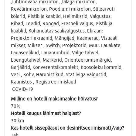
Juhtmevaba mikrofon, Jalaga mikrofon,
Reväärimikrofon, Poodiumi mikrofon, Sülearvuti
kõlarid, Pistik ja kaablid, Helimiksrid, Valgustus:
Ribad, Leedid, Rõngad, Fresneli valgus, Pistik ja
kaablid, Kohandatav saalivalgustus, Ekraan:
Projektori ekraanid, Mängijad, Kaamerad, Visuaali
mikser, Mikser , Switch, Projektorid, Muu: Lauakate,
Lauaseelikud, Lauanumbrid, Valge tahvel,
Loengutahvel, Markerid, Orienteerumismärgid,
Barjäärid, Konverentsikomplekt, Koosoleku kommid,
Vesi , Kohv, Harupistikud, Statiiviga valgustid,
Kaunistus , Registreerimislaud
COVID-19
Milline on hotelli maksimaalne hõivatus?
70%
Hotelli kaugus lähimast haiglast?
30 km
Kas hotelli sissepääsul on desinfitseerimismatt/vaip?
Jah.