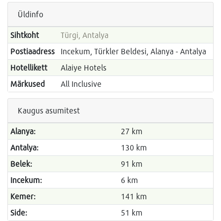
Üldinfo
Sihtkoht
Türgi, Antalya
Postiaadress
Incekum, Türkler Beldesi, Alanya - Antalya
Hotellikett
Alaiye Hotels
Märkused
All Inclusive
Kaugus asumitest
Alanya:
27 km
Antalya:
130 km
Belek:
91 km
Incekum:
6 km
Kemer:
141 km
Side:
51 km