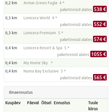
0,2 km
Armas Green Fugla 4 *
538 €
paketireisid alates
0,3 km
Lonicera World 4 *
552 €
paketireisid alates
0,3 km
Lonicera Premium 5 *
574 €
paketireisid alates
0,4 km
Lonicera Resort & Spa 5 *
1055 €
paketireisid alates
0,4 km
My Home Sky *
0,4 km
Numa Bay Exclusive 5 *
565 €
paketireisid alates
Ilmaennustus
Kuupäev
Päeval
Öösel
Ennustus
Tuule
kiirus