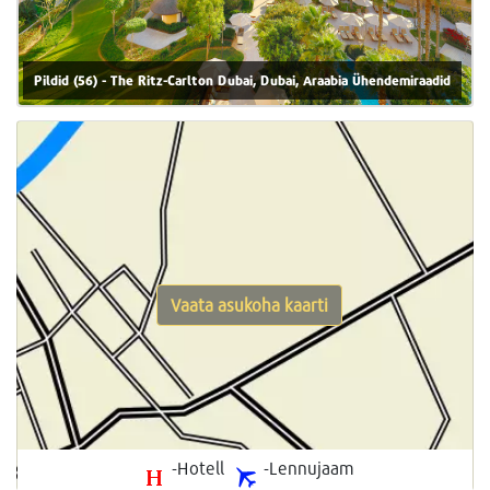
Pildid (56) - The Ritz-Carlton Dubai, Dubai, Araabia Ühendemiraadid
Vaata asukoha kaarti
-Hotell
-Lennujaam