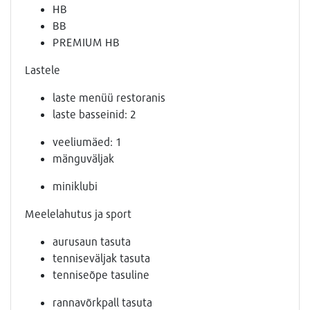
HB
BB
PREMIUM HB
Lastele
laste menüü restoranis
laste basseinid: 2
veeliumäed: 1
mänguväljak
miniklubi
Meelelahutus ja sport
aurusaun tasuta
tenniseväljak tasuta
tenniseõpe tasuline
rannavõrkpall tasuta