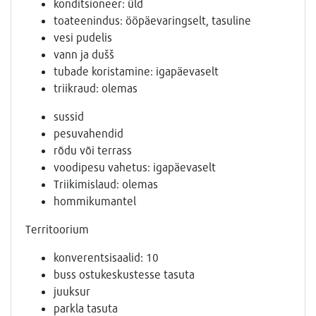
konditsioneer: üld
toateenindus: ööpäevaringselt, tasuline
vesi pudelis
vann ja dušš
tubade koristamine: igapäevaselt
triikraud: olemas
sussid
pesuvahendid
rõdu või terrass
voodipesu vahetus: igapäevaselt
Triikimislaud: olemas
hommikumantel
Territoorium
konverentsisaalid: 10
buss ostukeskustesse tasuta
juuksur
parkla tasuta