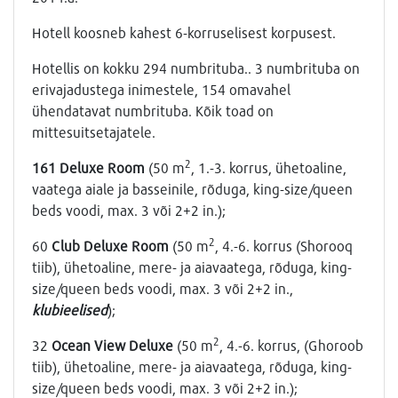
Hotell koosneb kahest 6-korruselisest korpusest.
Hotellis on kokku 294 numbrituba.. 3 numbrituba on
erivajadustega inimestele, 154 omavahel
ühendatavat numbrituba. Kõik toad on
mittesuitsetajatele.
2
161 Deluxe Room
(50 m
, 1.-3. korrus, ühetoaline,
vaatega aiale ja basseinile, rõduga, king-size/queen
beds voodi, max. 3 või 2+2 in.);
2
60
Club Deluxe Room
(50 m
, 4.-6. korrus (Shorooq
tiib), ühetoaline, mere- ja aiavaatega, rõduga, king-
size/queen beds voodi, max. 3 või 2+2 in.,
klubieelised
);
2
32
Ocean View Deluxe
(50 m
, 4.-6. korrus, (Ghoroob
tiib), ühetoaline, mere- ja aiavaatega, rõduga, king-
size/queen beds voodi, max. 3 või 2+2 in.);