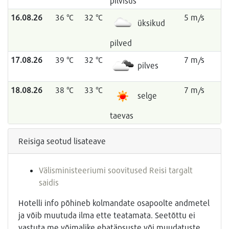
pilvisus
16.08.26
36 °C
32 °C
5 m/s
üksikud
pilved
17.08.26
39 °C
32 °C
7 m/s
pilves
18.08.26
38 °C
33 °C
7 m/s
selge
taevas
Reisiga seotud lisateave
Välisministeeriumi soovitused Reisi targalt
saidis
Hotelli info põhineb kolmandate osapoolte andmetel
ja võib muutuda ilma ette teatamata. Seetõttu ei
vastuta me võimalike ebatäpsuste või muudatuste