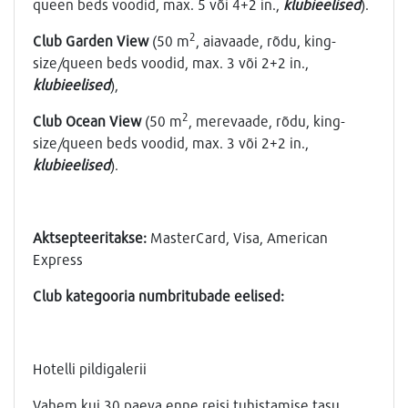
queen beds voodid, max. 5 või 4+2 in.,
klubieelised
).
2
Club Garden View
(50 m
, aiavaade, rõdu, king-
size/queen beds voodid, max. 3 või 2+2 in.,
klubieelised
),
2
Club Ocean View
(50 m
, merevaade, rõdu, king-
size/queen beds voodid, max. 3 või 2+2 in.,
klubieelised
).
Aktsepteeritakse:
MasterCard, Visa, American
Express
Club kategooria numbritubade eelised:
Hotelli pildigalerii
Vahem kui 30 paeva enne reisi tuhistamise tasu