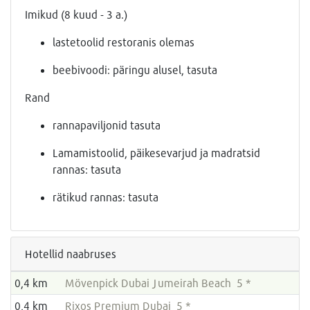
Imikud (8 kuud - 3 a.)
lastetoolid restoranis olemas
beebivoodi: päringu alusel, tasuta
Rand
rannapaviljonid tasuta
Lamamistoolid, päikesevarjud ja madratsid
rannas: tasuta
rätikud rannas: tasuta
Hotellid naabruses
0,4 km
Mövenpick Dubai Jumeirah Beach 5 *
0,4 km
Rixos Premium Dubai 5 *