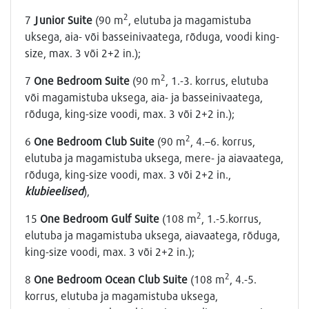
2
7
Junior Suite
(90 m
, elutuba ja magamistuba
uksega, aia- või basseinivaatega, rõduga, voodi king-
size, max. 3 või 2+2 in.);
2
7
One Bedroom Suite
(90 m
, 1.-3. korrus, elutuba
või magamistuba uksega, aia- ja basseinivaatega,
rõduga, king-size voodi, max. 3 või 2+2 in.);
2
6
One Bedroom Club Suite
(90 m
, 4.–6. korrus,
elutuba ja magamistuba uksega, mere- ja aiavaatega,
rõduga, king-size voodi, max. 3 või 2+2 in.,
klubieelised
),
2
15
One Bedroom Gulf Suite
(108 m
, 1.-5.korrus,
elutuba ja magamistuba uksega, aiavaatega, rõduga,
king-size voodi, max. 3 või 2+2 in.);
2
8
One Bedroom Ocean Club Suite
(108 m
, 4.-5.
korrus, elutuba ja magamistuba uksega,