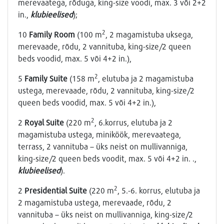
merevaatega, rõduga, king-size voodi, max. 3 või 2+2
in.,
klubieelised
);
2
10
Family Room
(100 m
, 2 magamistuba uksega,
merevaade, rõdu, 2 vannituba, king-size/2 queen
beds voodid, max. 5 või 4+2 in.),
2
5
Family Suite
(158 m
, elutuba ja 2 magamistuba
ustega, merevaade, rõdu, 2 vannituba, king-size/2
queen beds voodid, max. 5 või 4+2 in.),
2
2
Royal Suite
(220 m
, 6.korrus, elutuba ja 2
magamistuba ustega, miniköök, merevaatega,
terrass, 2 vannituba – üks neist on mullivanniga,
king-size/2 queen beds voodit, max. 5 või 4+2 in. .,
klubieelised
).
2
2
Presidential Suite
(220 m
, 5.-6. korrus, elutuba ja
2 magamistuba ustega, merevaade, rõdu, 2
vannituba – üks neist on mullivanniga, king-size/2