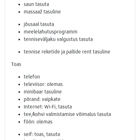
saun tasuta
massaaž tasuline
jõusaal tasuta
meelelahutusprogramm
tenniseväljaku valgustus tasuta
tennise reketide ja pallide rent tasuline
Toas
telefon
televiisor: olemas
minibaar tasuline
põrand: vaipkate
Internet: Wi-Fi, tasuta
tee/kohvi valmistamise võimalus tasuta
föön: olemas
seif: toas, tasuta