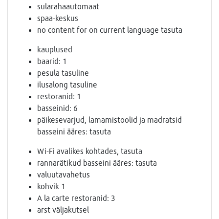
sularahaautomaat
spaa-keskus
no content for on current language tasuta
kauplused
baarid: 1
pesula tasuline
ilusalong tasuline
restoranid: 1
basseinid: 6
päikesevarjud, lamamistoolid ja madratsid
basseini ääres: tasuta
Wi-Fi avalikes kohtades, tasuta
rannarätikud basseini ääres: tasuta
valuutavahetus
kohvik 1
A la carte restoranid: 3
arst väljakutsel