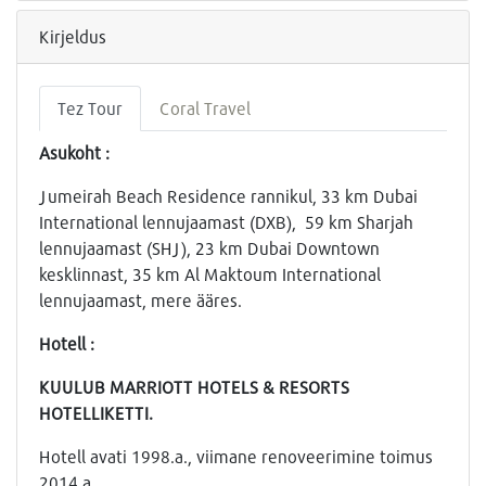
Kirjeldus
Tez Tour
Coral Travel
Asukoht :
Jumeirah Beach Residence rannikul, 33 km Dubai
International lennujaamast (DXB), 59 km Sharjah
lennujaamast (SHJ), 23 km Dubai Downtown
kesklinnast, 35 km Al Maktoum International
lennujaamast, mere ääres.
Hotell :
KUULUB MARRIOTT HOTELS & RESORTS
HOTELLIKETTI.
Hotell avati 1998.a., viimane renoveerimine toimus
2014.a.