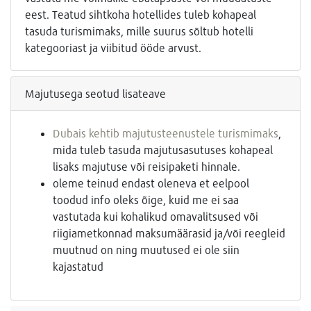
eest. Teatud sihtkoha hotellides tuleb kohapeal
tasuda turismimaks, mille suurus sõltub hotelli
kategooriast ja viibitud ööde arvust.
Majutusega seotud lisateave
Dubais kehtib majutusteenustele turismimaks
,
mida tuleb tasuda majutusasutuses kohapeal
lisaks majutuse või reisipaketi hinnale.
oleme teinud endast oleneva et eelpool
toodud info oleks õige, kuid me ei saa
vastutada kui kohalikud omavalitsused või
riigiametkonnad maksumäärasid ja/või reegleid
muutnud on ning muutused ei ole siin
kajastatud