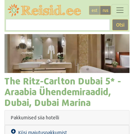
est
rus
Otsi
The Ritz-Carlton Dubai
5* -
Araabia Ühendemiraadid,
Dubai, Dubai Marina
Pakkumised siia hotelli
Küsi majutuspakkumist