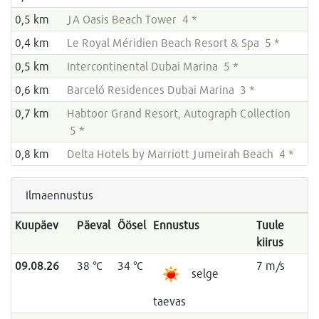
0,5 km
JA Oasis Beach Tower 4 *
0,4 km
Le Royal Méridien Beach Resort & Spa 5 *
0,5 km
Intercontinental Dubai Marina 5 *
0,6 km
Barceló Residences Dubai Marina 3 *
0,7 km
Habtoor Grand Resort, Autograph Collection
5 *
0,8 km
Delta Hotels by Marriott Jumeirah Beach 4 *
Ilmaennustus
Kuupäev
Päeval
Öösel
Ennustus
Tuule
kiirus
09.08.26
38 °C
34 °C
7 m/s
selge
taevas