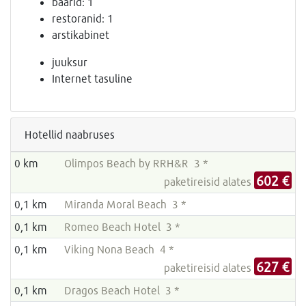
baarid: 1
restoranid: 1
arstikabinet
juuksur
Internet tasuline
Hotellid naabruses
0 km
Olimpos Beach by RRH&R 3 *
602 €
paketireisid alates
0,1 km
Miranda Moral Beach 3 *
0,1 km
Romeo Beach Hotel 3 *
0,1 km
Viking Nona Beach 4 *
627 €
paketireisid alates
0,1 km
Dragos Beach Hotel 3 *