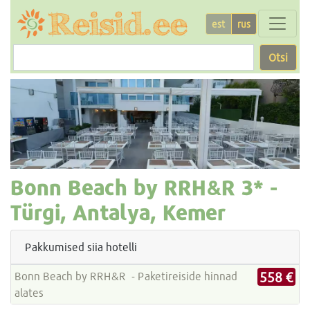
est
rus
Otsi
Bonn Beach by RRH&R
3* -
Türgi, Antalya, Kemer
Pakkumised siia hotelli
558 €
Bonn Beach by RRH&R - Paketireiside hinnad
alates