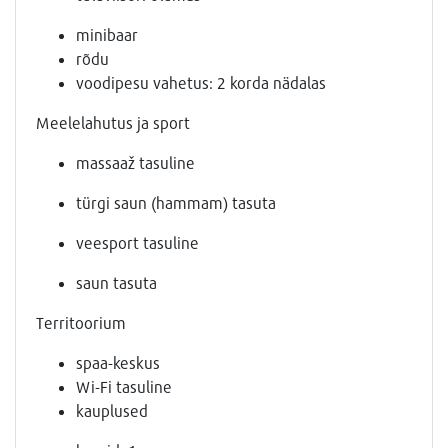
minibaar
rõdu
voodipesu vahetus: 2 korda nädalas
Meelelahutus ja sport
massaaž tasuline
türgi saun (hammam) tasuta
veesport tasuline
saun tasuta
Territoorium
spaa-keskus
Wi-Fi tasuline
kauplused