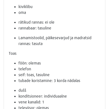
kiviklibu
oma
rätikud rannas: ei ole
rannabaar: tasuline
Lamamistoolid, päikesevarjud ja madratsid
rannas: tasuta
Toas
föön: olemas
telefon
seif: toas, tasuline
tubade koristamine: 3 korda nädalas
dušš
konditsioneer: individuaalne
vene kanalid: 1
televiisor: olemas