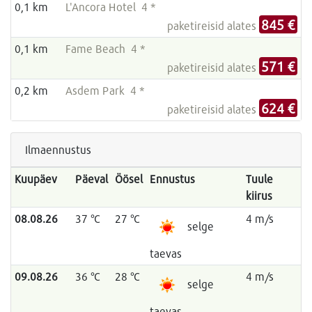
0,1 km
L'Ancora Hotel 4 *
845 €
paketireisid alates
0,1 km
Fame Beach 4 *
571 €
paketireisid alates
0,2 km
Asdem Park 4 *
624 €
paketireisid alates
Ilmaennustus
Kuupäev
Päeval
Öösel
Ennustus
Tuule
kiirus
08.08.26
37 °C
27 °C
4 m/s
selge
taevas
09.08.26
36 °C
28 °C
4 m/s
selge
taevas