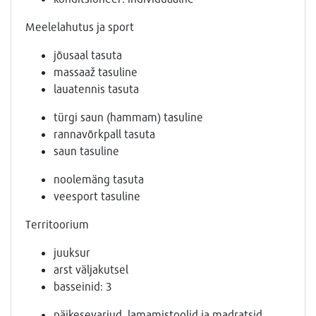
Meelelahutus ja sport
jõusaal tasuta
massaaž tasuline
lauatennis tasuta
türgi saun (hammam) tasuline
rannavõrkpall tasuta
saun tasuline
noolemäng tasuta
veesport tasuline
Territoorium
juuksur
arst väljakutsel
basseinid: 3
päikesevarjud, lamamistoolid ja madratsid