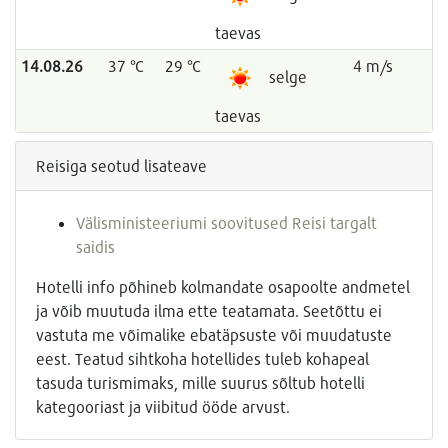
taevas
14.08.26
37 °C
29 °C
4 m/s
selge
taevas
Reisiga seotud lisateave
Välisministeeriumi soovitused Reisi targalt
saidis
Hotelli info põhineb kolmandate osapoolte andmetel
ja võib muutuda ilma ette teatamata. Seetõttu ei
vastuta me võimalike ebatäpsuste või muudatuste
eest. Teatud sihtkoha hotellides tuleb kohapeal
tasuda turismimaks, mille suurus sõltub hotelli
kategooriast ja viibitud ööde arvust.