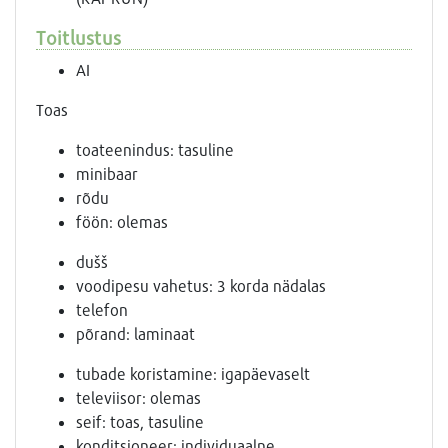
Toitlustus
AI
Toas
toateenindus: tasuline
minibaar
rõdu
föön: olemas
dušš
voodipesu vahetus: 3 korda nädalas
telefon
põrand: laminaat
tubade koristamine: igapäevaselt
televiisor: olemas
seif: toas, tasuline
konditsioneer: individuaalne