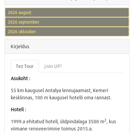
2026 august
2026 september
2026 oktoober
Kirjeldus
Tez Tour
Join UP!
Asukoht :
55 km kaugusel Antalya lennujaamast, Kemeri
kesklinnas, 100 m kaugusel hotelli oma rannast.
Hotell :
2
1999.a ehitatud hotell, üldpindalaga 3500 m
, kus
viimane renoveerimine toimus 2015.a.