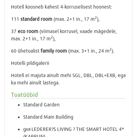
Hotell koosneb kahest 4-korruselisest hoonest:
2
111
standard room
(max. 2+1 in., 17 m
),
37
eco room
(viimasel korrusel, vaade mägedele,
2
max. 2+1 in., 17 m
),
2
60 ühetoalist
family room
(max. 3+1 in., 24 m
).
Hotelli pildigalerii
Hotell ei majuta ainult mehi SGL, DBL, DBL+EXB, ega
ka mehi ainult lastega.
Toatüübid
Standard Garden
Standard Main Building
для LEDERER?S LIVING ? THE SMART HOTEL 4*
(KAPRUN)