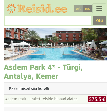
est
rus
Otsi
Asdem Park
4* -
Türgi,
Antalya, Kemer
Pakkumised siia hotelli
575.5 €
Asdem Park - Paketireiside hinnad alates