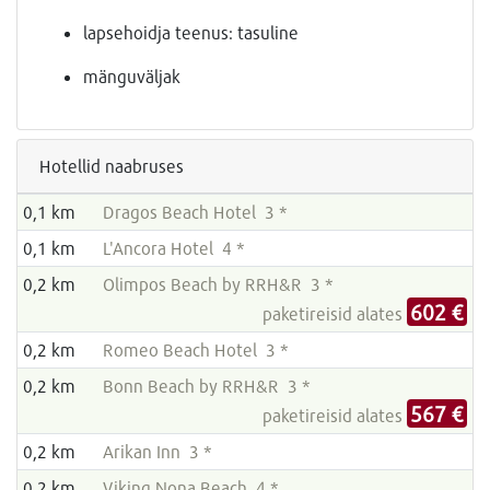
lapsehoidja teenus: tasuline
mänguväljak
Hotellid naabruses
0,1 km
Dragos Beach Hotel 3 *
0,1 km
L'Ancora Hotel 4 *
0,2 km
Olimpos Beach by RRH&R 3 *
602 €
paketireisid alates
0,2 km
Romeo Beach Hotel 3 *
0,2 km
Bonn Beach by RRH&R 3 *
567 €
paketireisid alates
0,2 km
Arikan Inn 3 *
0,2 km
Viking Nona Beach 4 *