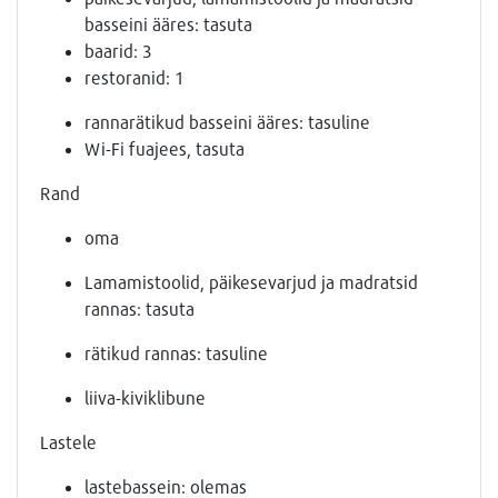
basseini ääres: tasuta
baarid: 3
restoranid: 1
rannarätikud basseini ääres: tasuline
Wi-Fi fuajees, tasuta
Rand
oma
Lamamistoolid, päikesevarjud ja madratsid
rannas: tasuta
rätikud rannas: tasuline
liiva-kiviklibune
Lastele
lastebassein: olemas