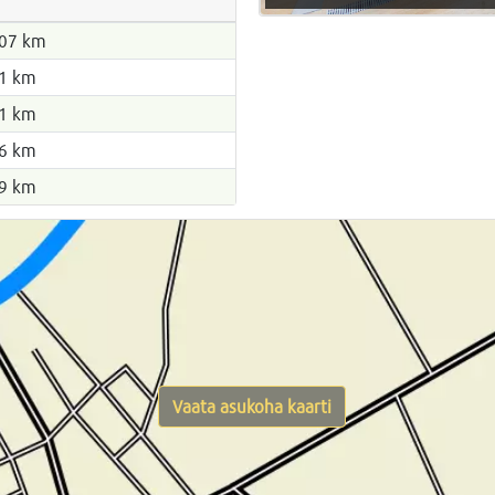
07 km
1 km
1 km
6 km
9 km
Vaata asukoha kaarti