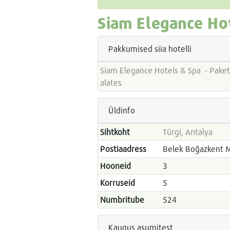
Siam Elegance Ho
Pakkumised siia hotelli
Siam Elegance Hotels & Spa - Paketireiside hinnad
alates
Üldinfo
Sihtkoht
Türgi, Antalya
Postiaadress
Belek Boğazkent Me
Hooneid
3
Korruseid
5
Numbritube
524
Kaugus asumitest