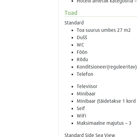
Hotelli ametlik kategooria –
Toad
Standard
Toa suurus umbes 27 m2
Dušš
WC
Föön
Rõdu
Konditsioneer(reguleeritav)
Telefon
Televiisor
Minibaar
Minibaar (täidetakse 1 kord 
Seif
WiFi
Maksimaalne majutus – 3
Standard Side Sea View