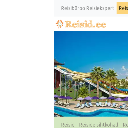
Reisibüroo Reisiekspert
Reis
Reisid
Reiside sihtkohad
Re