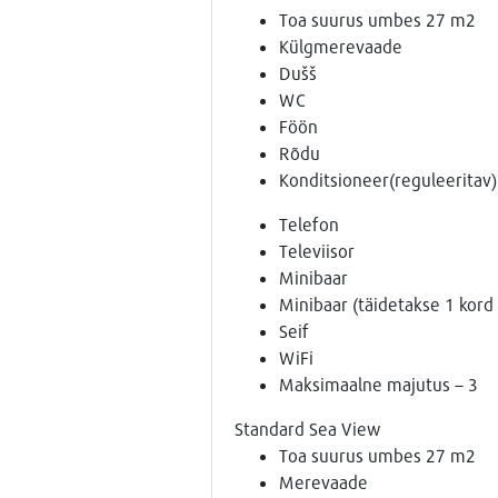
Toa suurus umbes 27 m2
Külgmerevaade
Dušš
WC
Föön
Rõdu
Konditsioneer(reguleeritav)
Telefon
Televiisor
Minibaar
Minibaar (täidetakse 1 kord 
Seif
WiFi
Maksimaalne majutus – 3
Standard Sea View
Toa suurus umbes 27 m2
Merevaade