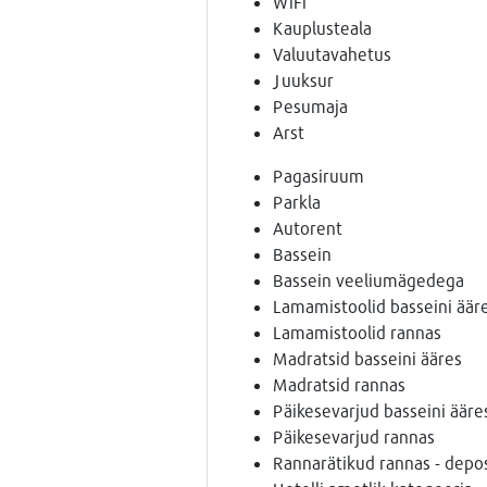
WiFi
Kauplusteala
Valuutavahetus
Juuksur
Pesumaja
Arst
Pagasiruum
Parkla
Autorent
Bassein
Bassein veeliumägedega
Lamamistoolid basseini äär
Lamamistoolid rannas
Madratsid basseini ääres
Madratsid rannas
Päikesevarjud basseini ääre
Päikesevarjud rannas
Rannarätikud rannas - depos