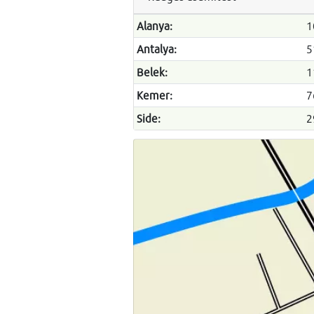
Alanya:
1
Antalya:
5
Belek:
1
Kemer:
7
Side:
2