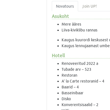
Novatours
Join UP!
Asukoht
Mere ääres
Liiva-kiviklibu rannas
Kaugus kuurordi keskusest 
Kaugus lennujaamast umbes
Hotell
Renoveeritud 2022 a
Tubade arv – 523
Restoran
A' la Carte restoranid – 4
Baarid – 4
Basseinibaar
Disko
Konverentsisaalid – 2