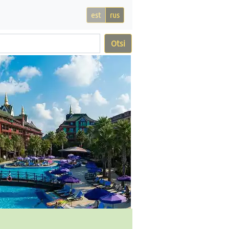
est
rus
Otsi