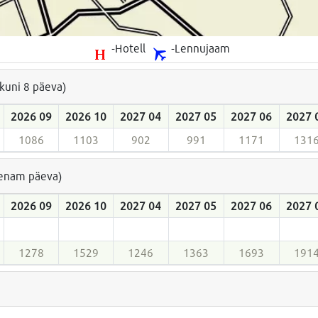
-Hotell
-Lennujaam
(kuni 8 päeva)
2026 09
2026 10
2027 04
2027 05
2027 06
2027 
1086
1103
902
991
1171
131
a enam päeva)
2026 09
2026 10
2027 04
2027 05
2027 06
2027 
1278
1529
1246
1363
1693
191