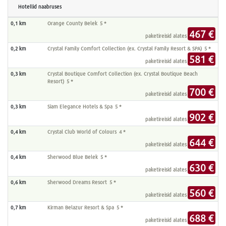
Hotellid naabruses
0,1 km
Orange County Belek 5 *
467 €
paketireisid alates
0,2 km
Crystal Family Comfort Collection (ex. Crystal Family Resort & SPA) 5 *
581 €
paketireisid alates
0,3 km
Crystal Boutique Comfort Collection (ex. Crystal Boutique Beach
Resort) 5 *
700 €
paketireisid alates
0,3 km
Siam Elegance Hotels & Spa 5 *
902 €
paketireisid alates
0,4 km
Crystal Club World of Colours 4 *
644 €
paketireisid alates
0,4 km
Sherwood Blue Belek 5 *
630 €
paketireisid alates
0,6 km
Sherwood Dreams Resort 5 *
560 €
paketireisid alates
0,7 km
Kirman Belazur Resort & Spa 5 *
688 €
paketireisid alates