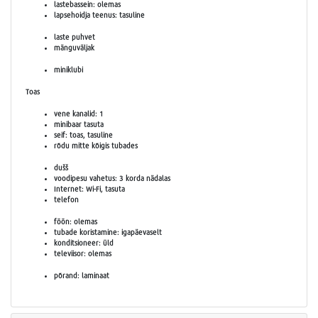
lastebassein: olemas
lapsehoidja teenus: tasuline
laste puhvet
mänguväljak
miniklubi
Toas
vene kanalid: 1
minibaar tasuta
seif: toas, tasuline
rõdu mitte kõigis tubades
dušš
voodipesu vahetus: 3 korda nädalas
Internet: Wi-Fi, tasuta
telefon
föön: olemas
tubade koristamine: igapäevaselt
konditsioneer: üld
televiisor: olemas
põrand: laminaat