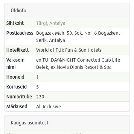
Üldinfo
Sihtkoht
Türgi, Antalya
Postiaadress
Bogazak Mah. 50. Sok. No:16 Bogazkent
Serik, Antalya
Hotellikett
World of TUI: Fun & Sun Hotels
Varasem
ex TUI DAY&NIGHT Connected Club Life
nimi
Belek, ex Novia Dionis Resort & Spa
Hooneid
1
Korruseid
5
Numbritube
230
Märkused
All Inclusive
Kaugus asumitest