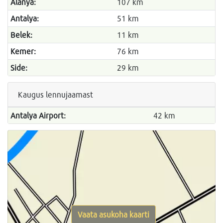
Alanya:
107 km
Antalya:
51 km
Belek:
11 km
Kemer:
76 km
Side:
29 km
Kaugus lennujaamast
Antalya Airport:
42 km
Vaata asukoha kaarti