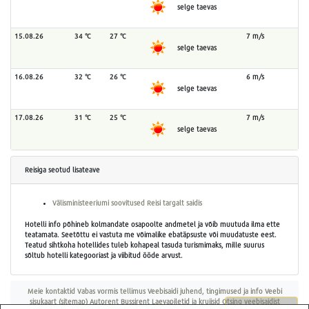
selge taevas
15.08.26
34 °C
27 °C
7 m/s
selge taevas
16.08.26
32 °C
26 °C
6 m/s
selge taevas
17.08.26
31 °C
25 °C
7 m/s
selge taevas
Reisiga seotud lisateave
Välisministeeriumi soovitused Reisi targalt saidis
Hotelli info põhineb kolmandate osapoolte andmetel ja võib muutuda ilma ette
teatamata. Seetõttu ei vastuta me võimalike ebatäpsuste või muudatuste eest.
Teatud sihtkoha hotellides tuleb kohapeal tasuda turismimaks, mille suurus
sõltub hotelli kategooriast ja viibitud ööde arvust.
Meie kontaktid
Vabas vormis tellimus
Veebisaidi juhend, tingimused ja info
Veebi
sisukaart (sitemap)
Autorent
Bussirent
Laevapiletid ja kruiisid
Otsing veebisaidist
Küsi pakkumist