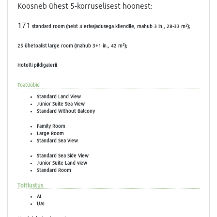
Koosneb ühest 5-korruselisest hoonest:
171
2
standard room
(neist 4 erivajadusega kliendile, mahub 3 in., 28-33 m
);
2
25 ühetoalist
large room
(mahub 3+1 in., 42 m
);
Hotelli pildigalerii
Toatüübid
Standard Land View
Junior Suite Sea View
Standard Without Balcony
Family Room
Large Room
Standard Sea View
Standard Sea Side View
Junior Suite Land view
Standard Room
Toitlustus
AI
UAI