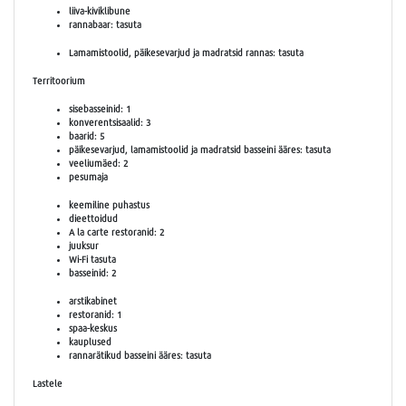
liiva-kiviklibune
rannabaar: tasuta
Lamamistoolid, päikesevarjud ja madratsid rannas: tasuta
Territoorium
sisebasseinid: 1
konverentsisaalid: 3
baarid: 5
päikesevarjud, lamamistoolid ja madratsid basseini ääres: tasuta
veeliumäed: 2
pesumaja
keemiline puhastus
dieettoidud
A la carte restoranid: 2
juuksur
Wi-Fi tasuta
basseinid: 2
arstikabinet
restoranid: 1
spaa-keskus
kauplused
rannarätikud basseini ääres: tasuta
Lastele