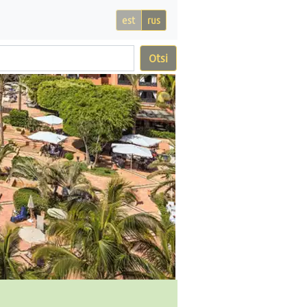
est
rus
Otsi