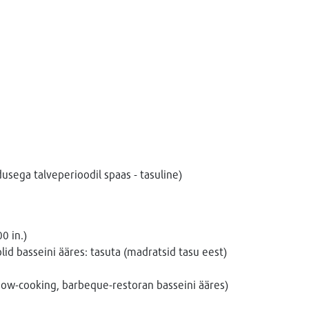
dusega talveperioodil spaas - tasuline)
0 in.)
id basseini ääres: tasuta (madratsid tasu eest)
show-cooking, barbeque-restoran basseini ääres)