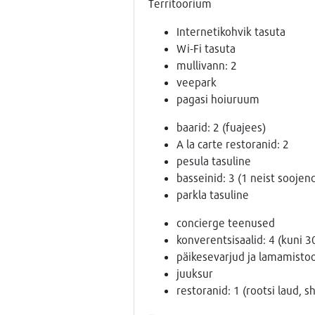
Territoorium
Internetikohvik tasuta
Wi-Fi tasuta
mullivann: 2
veepark
pagasi hoiuruum
baarid: 2 (fuajees)
A la carte restoranid: 2
pesula tasuline
basseinid: 3 (1 neist soojen
parkla tasuline
concierge teenused
konverentsisaalid: 4 (kuni 30
päikesevarjud ja lamamistool
juuksur
restoranid: 1 (rootsi laud, 