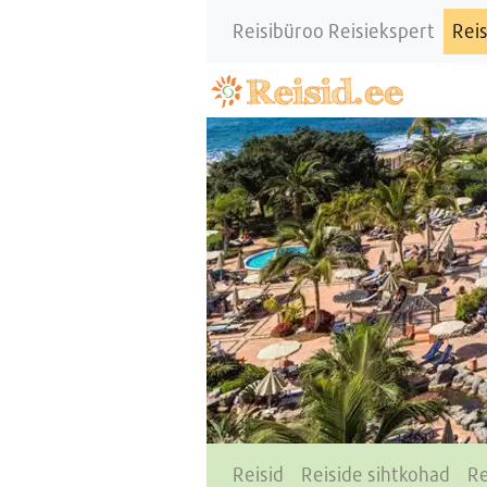
Reisibüroo Reisiekspert
Reis
Reisid
Reiside sihtkohad
Re