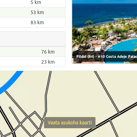
5 km
53 km
83 km
76 km
Pildid (84) - H10 Costa Adeje Palac
23 km
Vaata asukoha kaarti