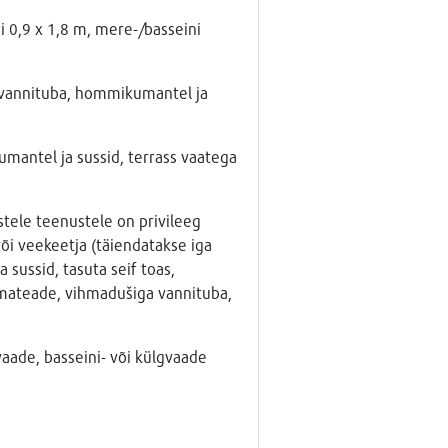
i 0,9 x 1,8 m, mere-/basseini
, vannituba, hommikumantel ja
mantel ja sussid, terrass vaatega
stele teenustele on privileeg
õi veekeetja (täiendatakse iga
sussid, tasuta seif toas,
ilmateade, vihmadušiga vannituba,
vaade, basseini- või külgvaade