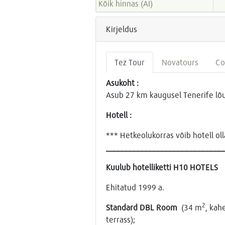
Kõik hinnas (AI)
Kirjeldus
Tez Tour
Novatours
Co
Asukoht :
Asub 27 km kaugusel Tenerife lõ
Hotell :
*** Hetkeolukorras võib hotell ol
_____________________________
Kuulub hotelliketti H10 HOTELS
Ehitatud 1999 a.
2
Standard DBL Room
(34 m
, kah
terrass);