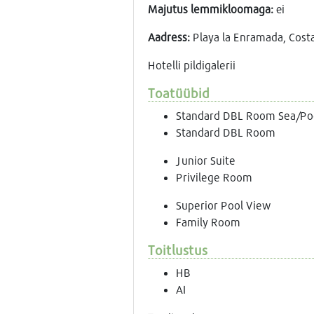
Majutus lemmikloomaga:
еi
Аadress:
Playa la Enramada, Сost
Hotelli pildigalerii
Toatüübid
Standard DBL Room Sea/Po
Standard DBL Room
Junior Suite
Privilege Room
Superior Pool View
Family Room
Toitlustus
HB
AI