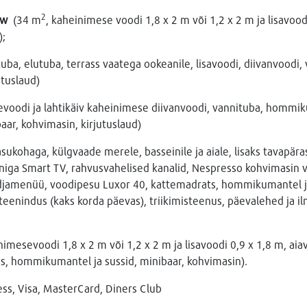
2
ew
(34 m
, kaheinimese voodi 1,8 x 2 m või 1,2 x 2 m ja lisavood
);
uba, elutuba, terrass vaatega ookeanile, lisavoodi, diivanvoodi
utuslaud)
evoodi ja lahtikäiv kaheinimese diivanvoodi, vannituba, hommiku
baar, kohvimasin, kirjutuslaud)
asukohaga, külgvaade merele, basseinile ja aiale, lisaks tavapära
niga Smart TV, rahvusvahelised kanalid, Nespresso kohvimasin v
adjamenüü, voodipesu Luxor 40, kattemadrats, hommikumantel ja 
ateenindus (kaks korda päevas), triikimisteenus, päevalehed ja 
nimesevoodi 1,8 x 2 m või 1,2 x 2 m ja lisavoodi 0,9 x 1,8 m, aia
ss, hommikumantel ja sussid, minibaar, kohvimasin).
s, Visa, MasterCard, Diners Club