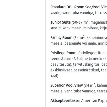
Standard DBL Room Sea/Pool Vi
vaade, vannituba vanniga, terrass
2
Junior Suite
(50-67 m
, magamist
sussid, kohvimasin, minibaar, kirj
2
Family Room
(34 m
, kaheinimes
merele, basseinile või aiale, mini
Privilege Room
(privilegeeritud 
teenustena: 43-tolline lameekraa
päev tasuta), tervituskingitus, p
eksklusiivsed basseinirätikud, to
kaal)
2
Superior Pool View
(34 m
, kahei
merele, vannituba vanniga, terra
Aktsepteeritakse:
American Expres