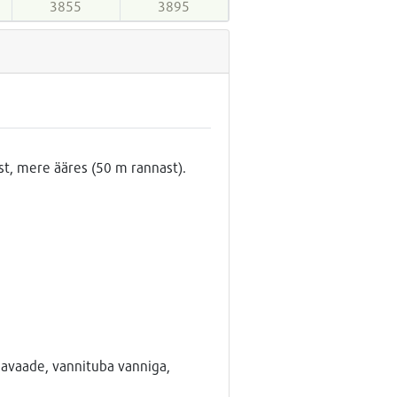
3855
3895
t, mere ääres (50 m rannast).
aiavaade, vannituba vanniga,