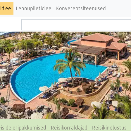
id.ee
Lennupiletid.ee
Konverentsiteenused
iside eripakkumised
Reisikorraldajad
Reisikindlustus