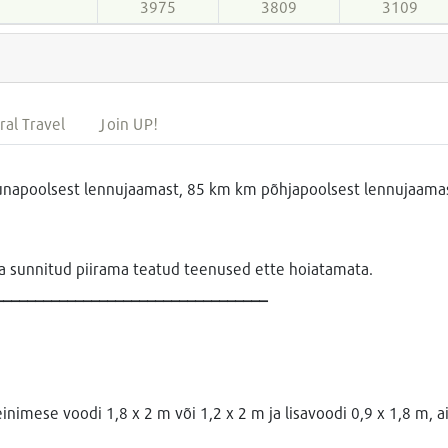
3975
3809
3109
ral Travel
Join UP!
unapoolsest lennujaamast, 85 km km põhjapoolsest lennujaamas
la sunnitud piirama teatud teenused ette hoiatamata.
__________________________________
einimese voodi 1,8 x 2 m või 1,2 x 2 m ja lisavoodi 0,9 x 1,8 m, 