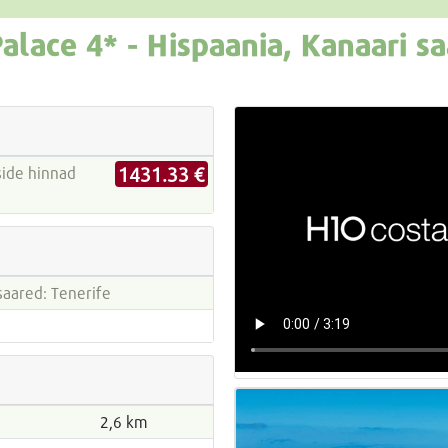
Palace
4* -
Hispaania, Kanaari sa
1431.33 €
saared: Tenerife
2,6 km