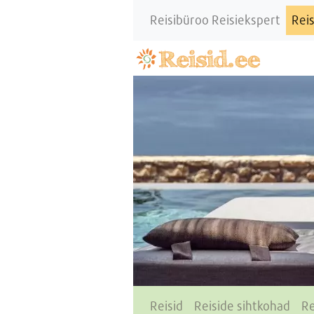
Reisibüroo Reisiekspert
Reis
Reisid
Reiside sihtkohad
Re