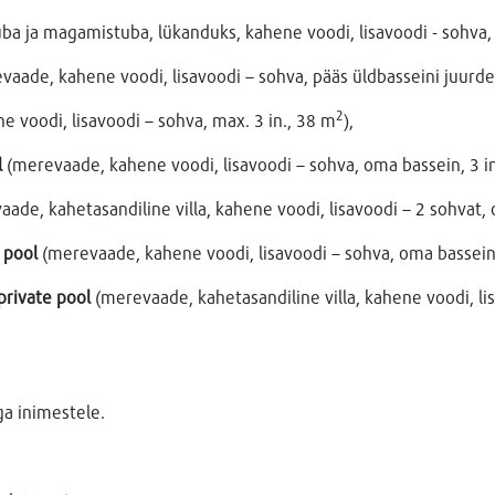
a ja magamistuba, lükanduks, kahene voodi, lisavoodi - sohva, 
vaade, kahene voodi, lisavoodi – sohva, pääs üldbasseini juurde,
2
 voodi, lisavoodi – sohva, max. 3 in., 38 m
),
l
(merevaade, kahene voodi, lisavoodi – sohva, oma bassein, 3 i
ade, kahetasandiline villa, kahene voodi, lisavoodi – 2 sohvat, 
e pool
(merevaade, kahene voodi, lisavoodi – sohva, oma bassein,
 private pool
(merevaade, kahetasandiline villa, kahene voodi, li
ga inimestele.