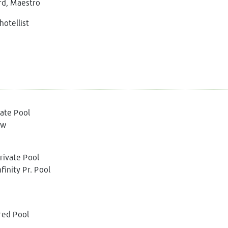
rd, Maestro
otellist
ate Pool
ew
Private Pool
finity Pr. Pool
red Pool