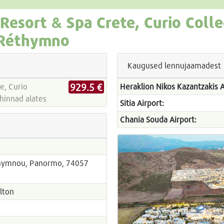
Resort & Spa Crete, Curio Colle
 Réthymno
Kaugused lennujaamadest
929.5 €
e, Curio
Heraklion Nikos Kazantzakis A
tireiside hinnad alates
Sitia Airport:
Chania Souda Airport:
thymnou, Panormo, 74057
ilton