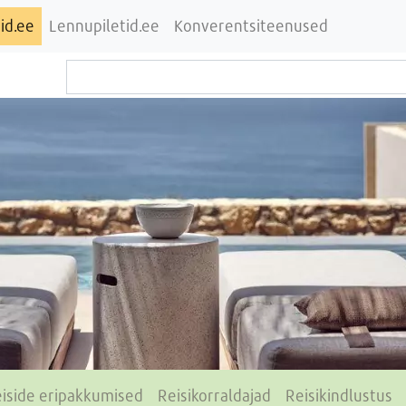
id.ee
Lennupiletid.ee
Konverentsiteenused
iside eripakkumised
Reisikorraldajad
Reisikindlustus