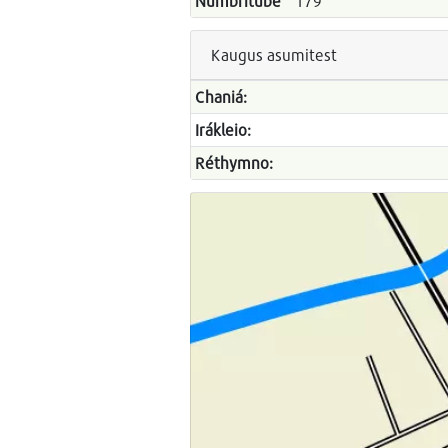
Numbritube
179
Kaugus asumitest
Chaniá:
Irákleio:
Réthymno: