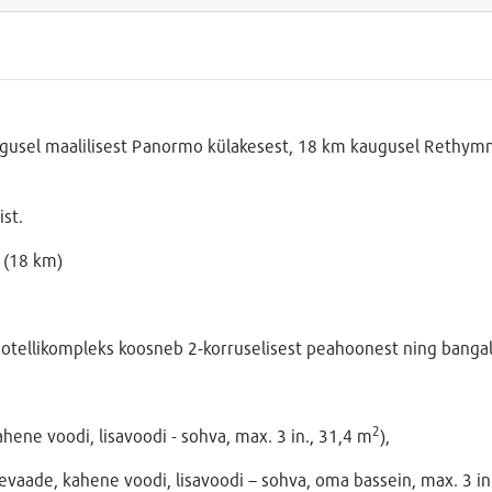
gusel maalilisest Panormo külakesest, 18 km kaugusel Rethymn
st.
 (18 km)
Hotellikompleks koosneb 2-korruselisest peahoonest ning bangalo
2
ene voodi, lisavoodi - sohva, max. 3 in., 31,4 m
),
vaade, kahene voodi, lisavoodi – sohva, oma bassein, max. 3 in