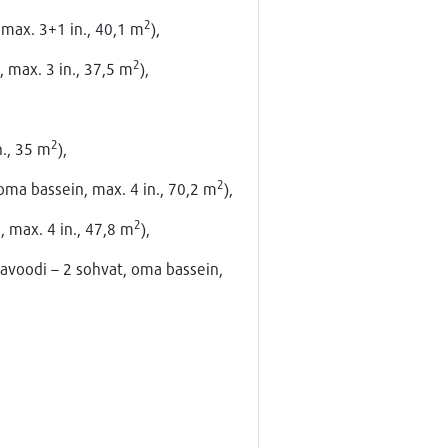
2
max. 3+1 in., 40,1 m
),
2
 max. 3 in., 37,5 m
),
2
n., 35 m
),
2
oma bassein, max. 4 in., 70,2 m
),
2
 max. 4 in., 47,8 m
),
savoodi – 2 sohvat, oma bassein,