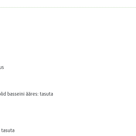
us
id basseini ääres: tasuta
 tasuta