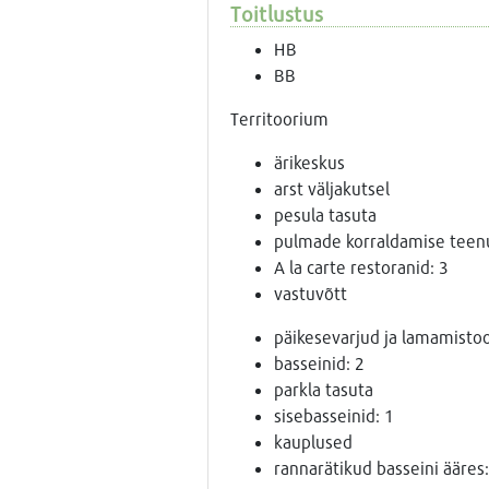
Toitlustus
HB
BB
Territoorium
ärikeskus
arst väljakutsel
pesula tasuta
pulmade korraldamise teen
A la carte restoranid: 3
vastuvõtt
päikesevarjud ja lamamistool
basseinid: 2
parkla tasuta
sisebasseinid: 1
kauplused
rannarätikud basseini ääres: