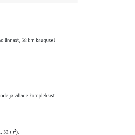
o linnast, 58 km kaugusel
de ja villade kompleksist.
2
., 32 m
),