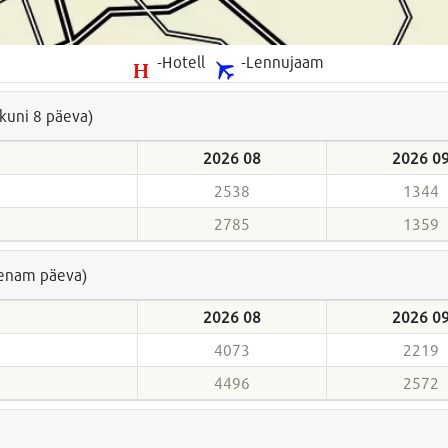
-Hotell
-Lennujaam
(kuni 8 päeva)
2026 08
2026 0
2538
1344
2785
1359
a enam päeva)
2026 08
2026 0
4073
2219
4496
2572