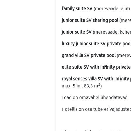
family suite SV
(merevaade, elutub
junior suite
SV sharing pool
(mere
junior suite
SV
(merevaade, kahene
luxury junior suite
SV private poo
grand villa SV private pool
(mereva
elite suite SV with infinity privat
royal senses villa SV with infinity
2
max. 5 in., 83,3 m
)
Toad on omavahel ühendatavad.
Hotellis on osa tube erivajaduste