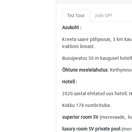
Tez Tour
Join UP!
Asukoht :
Kreeta saare põhjaosas, 3 km kau
Iraklioni linnast.
Bussipeatus 50 m kaugusel hotelli
Õhtune meelelahutus
: Rethymno
Hotell :
2020.aastal ehitatud uus hotell. 
Kokku 178 numbrituba:
superior room SV
(merevaade, kah
luxury room SV private pool
(mere