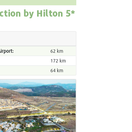
ction by Hilton
5*
irport:
62 km
172 km
64 km