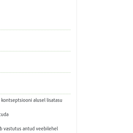
 kontseptsiooni alusel lisatasu
tuda
dub vastutus antud veebilehel