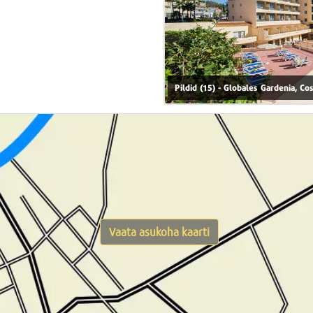
Pildid (15) - Globales Gardenia, Co
Vaata asukoha kaarti