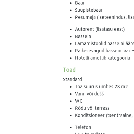
Baar
Suupistebaar
Pesumaja (iseteenindus, lis
Autorent (lisatasu eest)
Bassein
Lamamistoolid basseini äär
Päikesevarjud basseini ääre
Hotelli ametlik kategooria –
Toad
Standard
Toa suurus umbes 28 m2
Vann või dušš
WC
Rõdu või terrass
Konditsioneer (tsentraalne, 
Telefon