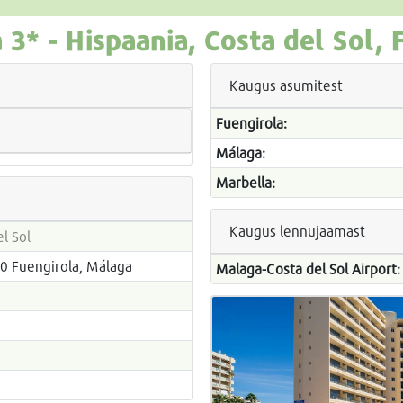
a
3* -
Hispaania, Costa del Sol, 
Kaugus asumitest
Fuengirola:
Málaga:
Marbella:
Kaugus lennujaamast
l Sol
40 Fuengirola, Málaga
Malaga-Costa del Sol Airport: