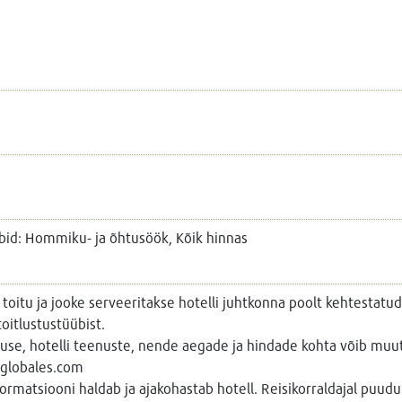
bid: Hommiku- ja õhtusöök, Kõik hinnas
 toitu ja jooke serveeritakse hotelli juhtkonna poolt kehtestatud
toitlustustüübist.
lduse, hotelli teenuste, nende aegade ja hindade kohta võib muu
globales.com
nformatsiooni haldab ja ajakohastab hotell. Reisikorraldajal puu