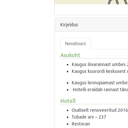
Kirjeldus
Novatours
Asukoht
Kaugus liivarannast umbes
Kaugus kuurordi keskusest 
Kaugus lennujaamast umbes
Hotelli eraldab rannast tän
Hotell
Osaliselt renoveeritud 2016
Tubade arv – 237
Restoran