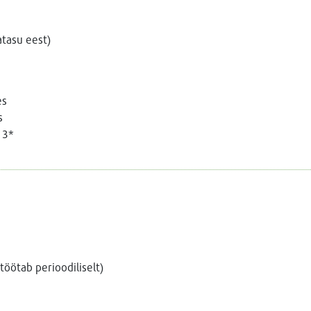
atasu eest)
es
s
 3*
töötab perioodiliselt)