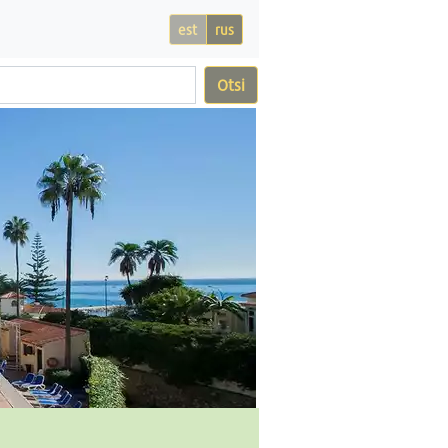
est
rus
Otsi