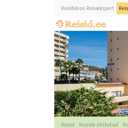
Reisibüroo Reisiekspert
Reis
Reisid
Reiside sihtkohad
Re