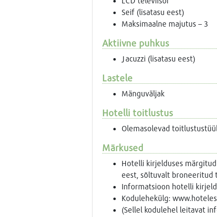
LCD televiisor
Seif (lisatasu eest)
Maksimaalne majutus – 3
Aktiivne puhkus
Jacuzzi (lisatasu eest)
Lastele
Mänguväljak
Hotelli toitlustus
Olemasolevad toitlustustüü
Märkused
Hotelli kirjelduses märgitud
eest, sõltuvalt broneeritud 
Informatsioon hotelli kirje
Kodulehekülg: www.hoteles
(Sellel kodulehel leitavat i