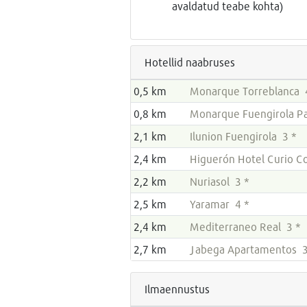
avaldatud teabe kohta)
Hotellid naabruses
0,5 km
Monarque Torreblanca 
0,8 km
Monarque Fuengirola Pa
2,1 km
Ilunion Fuengirola 3 *
2,4 km
Higuerón Hotel Curio Co
2,2 km
Nuriasol 3 *
2,5 km
Yaramar 4 *
2,4 km
Mediterraneo Real 3 *
2,7 km
Jabega Apartamentos 3
Ilmaennustus