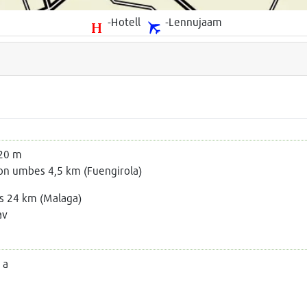
-Hotell
-Lennujaam
 20 m
on umbes 4,5 km (Fuengirola)
 24 km (Malaga)
av
 a