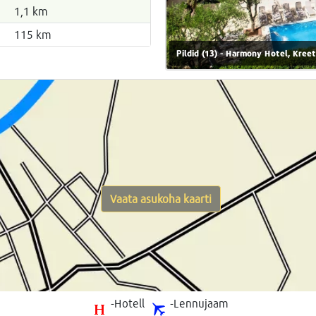
1,1 km
115 km
Pildid (13) - Harmony Hotel, Kree
Vaata asukoha kaarti
-Hotell
-Lennujaam