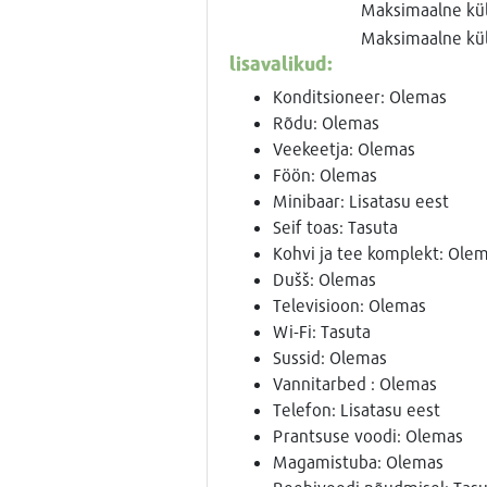
Maksimaalne küla
Maksimaalne küla
lisavalikud:
Konditsioneer: Olemas
Rõdu: Olemas
Veekeetja: Olemas
Föön: Olemas
Minibaar: Lisatasu eest
Seif toas: Tasuta
Kohvi ja tee komplekt: Ole
Dušš: Olemas
Televisioon: Olemas
Wi-Fi: Tasuta
Sussid: Olemas
Vannitarbed : Olemas
Telefon: Lisatasu eest
Prantsuse voodi: Olemas
Magamistuba: Olemas