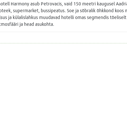
otell Harmony asub Petrovacis, vaid 150 meetri kaugusel Aadria
apteek, supermarket, bussipeatus. Soe ja sõbralik õhkkond koos
sus ja külalislahkus muudavad hotelli omas segmendis tõeliselt 
tmosfääri ja head asukohta.