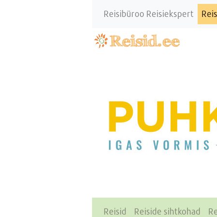
Reisibüroo Reisiekspert
Reis
Reisid
Reiside sihtkohad
Re