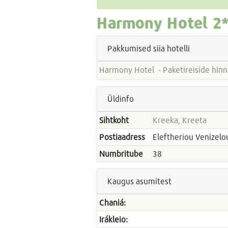
Harmony Hotel
2*
Pakkumised siia hotelli
Harmony Hotel - Paketireiside
Üldinfo
Sihtkoht
Kreeka, Kreeta
Postiaadress
Eleftheriou Venizelo
Numbritube
38
Kaugus asumitest
Chaniá:
Irákleio: