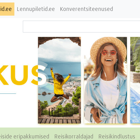
id.ee
Lennupiletid.ee
Konverentsiteenused
iside eripakkumised
Reisikorraldajad
Reisikindlustus