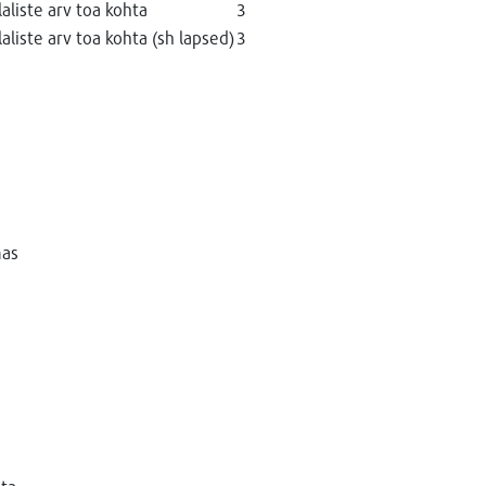
liste arv toa kohta
3
liste arv toa kohta (sh lapsed)
3
mas