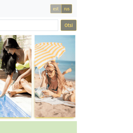
est
rus
Otsi