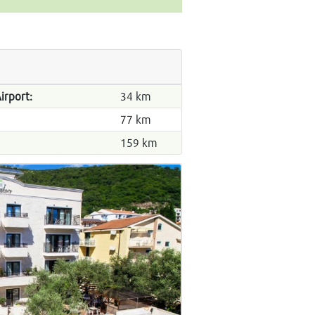
irport:
34 km
77 km
159 km