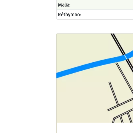
Malia:
Réthymno: