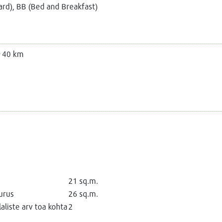
ard), BB (Bed and Breakfast)
40 km
21 sq.m.
urus
26 sq.m.
liste arv toa kohta
2