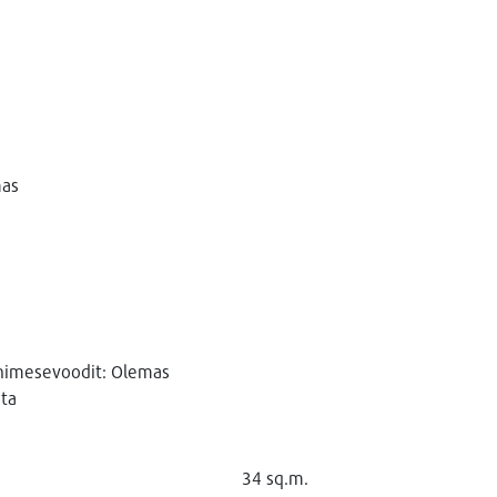
mas
inimesevoodit: Olemas
ta
34 sq.m.