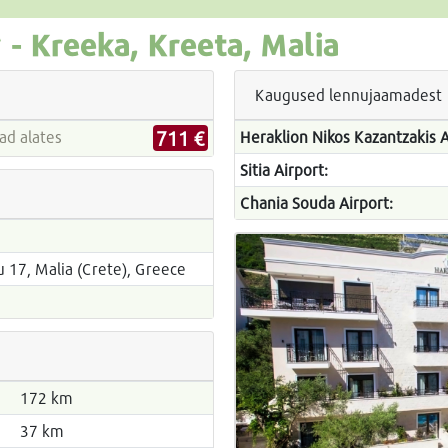
 -
Kreeka, Kreeta, Malia
Kaugused lennujaamadest
711 €
 hinnad alates
Heraklion Nikos Kazantzakis A
Sitia Airport:
Chania Souda Airport:
u 17, Malia (Crete), Greece
172 km
37 km