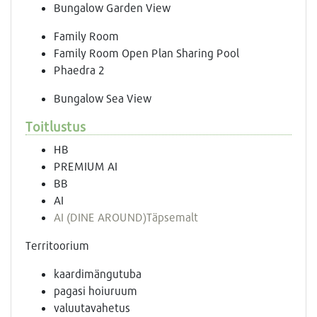
Bungalow Garden View
Family Room
Family Room Open Plan Sharing Pool
Phaedra 2
Bungalow Sea View
Toitlustus
HB
PREMIUM AI
BB
AI
AI (DINE AROUND)
Täpsemalt
Territoorium
kaardimängutuba
pagasi hoiuruum
valuutavahetus