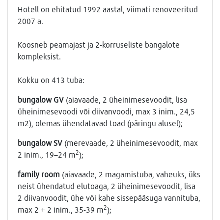
Hotell on ehitatud 1992 aastal, viimati renoveeritud
2007 a.
Koosneb peamajast ja 2-korruseliste bangalote
kompleksist.
Kokku on 413 tuba:
bungalow GV
(aiavaade, 2 üheinimesevoodit, lisa
üheinimesevoodi või diivanvoodi, max 3 inim., 24,5
m2), olemas ühendatavad toad (päringu alusel);
bungalow SV
(merevaade, 2 üheinimesevoodit, max
2
2 inim., 19–24 m
);
family room
(aiavaade, 2 magamistuba, vaheuks, üks
neist ühendatud elutoaga, 2 üheinimesevoodit, lisa
2 diivanvoodit, ühe või kahe sissepääsuga vannituba,
2
max 2 + 2 inim., 35-39 m
);