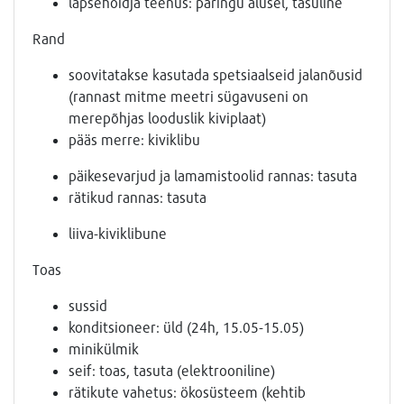
lapsehoidja teenus: päringu alusel, tasuline
Rand
soovitatakse kasutada spetsiaalseid jalanõusid
(rannast mitme meetri sügavuseni on
merepõhjas looduslik kiviplaat)
pääs merre: kiviklibu
päikesevarjud ja lamamistoolid rannas: tasuta
rätikud rannas: tasuta
liiva-kiviklibune
Toas
sussid
konditsioneer: üld (24h, 15.05-15.05)
minikülmik
seif: toas, tasuta (elektrooniline)
rätikute vahetus: ökosüsteem (kehtib