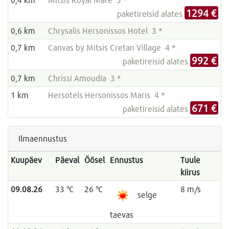
1294 €
paketireisid alates
0,6 km
Chrysalis Hersonissos Hotel 3 *
0,7 km
Canvas by Mitsis Cretan Village 4 *
992 €
paketireisid alates
0,7 km
Chrissi Amoudia 3 *
1 km
Hersotels Hersonissos Maris 4 *
671 €
paketireisid alates
Ilmaennustus
Kuupäev
Päeval
Öösel
Ennustus
Tuule
kiirus
09.08.26
33 °C
26 °C
8 m/s
selge
taevas