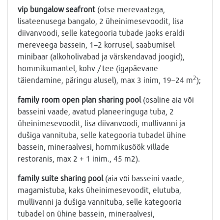
vip bungalow seafront
(otse merevaatega,
lisateenusega bangalo, 2 üheinimesevoodit, lisa
diivanvoodi, selle kategooria tubade jaoks eraldi
mereveega bassein, 1–2 korrusel, saabumisel
minibaar (alkoholivabad ja värskendavad joogid),
hommikumantel, kohv / tee (igapäevane
2
täiendamine, päringu alusel), max 3 inim, 19–24 m
);
family room open plan sharing pool
(osaline aia või
basseini vaade, avatud planeeringuga tuba, 2
üheinimesevoodit, lisa diivanvoodi, mullivanni ja
dušiga vannituba, selle kategooria tubadel ühine
bassein, mineraalvesi, hommikusöök villade
restoranis, max 2 + 1 inim., 45 m2).
family s
uite
sharing pool
(aia või basseini vaade,
magamistuba, kaks üheinimesevoodit, elutuba,
mullivanni ja dušiga vannituba, selle kategooria
tubadel on ühine bassein, mineraalvesi,