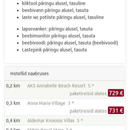
kiiktool päringu alusel, tasuline
beebivann päringu alusel, tasuta
laste wc potiiste päringu alusel, tasuline
lapsevanker: päringu alusel, tasuta
beebimonitor päringu alusel, tasuta
beebivoodi: päringu alusel, tasuta (beebivoodi)
Lastepink päringu alusel, tasuta
Hotellid naabruses
0,2 km
AKS Annabelle Beach Resort 5 *
729 €
paketireisid alates
0,3 km
Anna Maria Village 3 *
731 €
paketireisid alates
0,4 km
Aldemar Knossos Villas 5 *
0,4 km
Mitsis Royal Mare 5 *