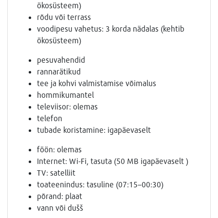
ökosüsteem)
rõdu või terrass
voodipesu vahetus: 3 korda nädalas (kehtib
ökosüsteem)
pesuvahendid
rannarätikud
tee ja kohvi valmistamise võimalus
hommikumantel
televiisor: olemas
telefon
tubade koristamine: igapäevaselt
föön: olemas
Internet: Wi-Fi, tasuta (50 MB igapäevaselt )
TV: satelliit
toateenindus: tasuline (07:15–00:30)
põrand: plaat
vann või dušš