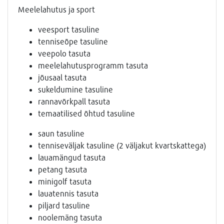
Meelelahutus ja sport
veesport tasuline
tenniseõpe tasuline
veepolo tasuta
meelelahutusprogramm tasuta
jõusaal tasuta
sukeldumine tasuline
rannavõrkpall tasuta
temaatilised õhtud tasuline
saun tasuline
tenniseväljak tasuline (2 väljakut kvartskattega)
lauamängud tasuta
petang tasuta
minigolf tasuta
lauatennis tasuta
piljard tasuline
noolemäng tasuta