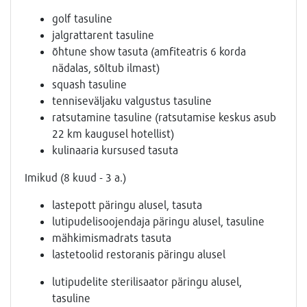
golf tasuline
jalgrattarent tasuline
õhtune show tasuta (amfiteatris 6 korda
nädalas, sõltub ilmast)
squash tasuline
tenniseväljaku valgustus tasuline
ratsutamine tasuline (ratsutamise keskus asub
22 km kaugusel hotellist)
kulinaaria kursused tasuta
Imikud (8 kuud - 3 a.)
lastepott päringu alusel, tasuta
lutipudelisoojendaja päringu alusel, tasuline
mähkimismadrats tasuta
lastetoolid restoranis päringu alusel
lutipudelite sterilisaator päringu alusel,
tasuline