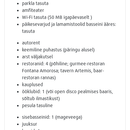
parkla tasuta
amfiteater
Wi-Fi tasuta (50 MB igapäevaselt )
päikesevarjud ja lamamistoolid basseini ääres:
tasuta
autorent
keemiline puhastus (päringu alusel)
arst väljakutsel
restoranid: 4 (põhiline; gurmee-restoran
Fontana Amorosa; tavern Artemis, baar-
restoran rannas)
kauplused
ööklubid: 1 (või open disco pealmises baaris,
sõltub ilmastikust)
pesula tasuline
sisebasseinid: 1 (mageveega)
juuksur