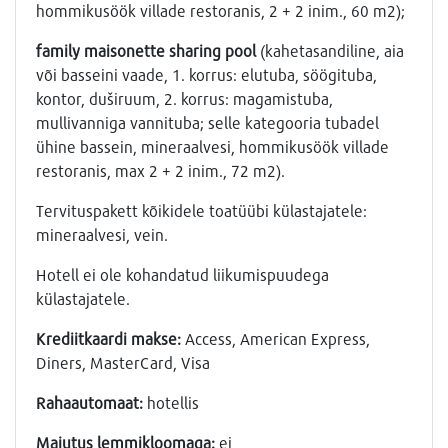
hommikusöök villade restoranis, 2 + 2 inim., 60 m2);
family maisonette sharing pool
(kahetasandiline, aia
või basseini vaade, 1. korrus: elutuba, söögituba,
kontor, duširuum, 2. korrus: magamistuba,
mullivanniga vannituba; selle kategooria tubadel
ühine bassein, mineraalvesi, hommikusöök villade
restoranis, max 2 + 2 inim., 72 m2).
Tervituspakett kõikidele toatüübi külastajatele:
mineraalvesi, vein.
Hotell ei ole kohandatud liikumispuudega
külastajatele.
Krediitkaardi makse:
Access, American Express,
Diners, MasterCard, Visa
Rahaautomaat:
hotellis
Majutus lemmikloomaga:
ei