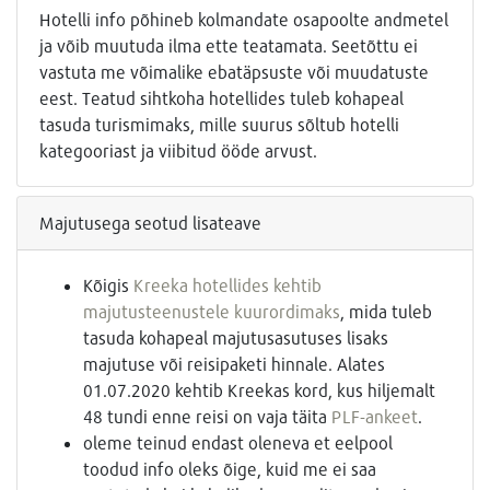
Hotelli info põhineb kolmandate osapoolte andmetel
ja võib muutuda ilma ette teatamata. Seetõttu ei
vastuta me võimalike ebatäpsuste või muudatuste
eest. Teatud sihtkoha hotellides tuleb kohapeal
tasuda turismimaks, mille suurus sõltub hotelli
kategooriast ja viibitud ööde arvust.
Majutusega seotud lisateave
Kõigis
Kreeka hotellides kehtib
majutusteenustele kuurordimaks
, mida tuleb
tasuda kohapeal majutusasutuses lisaks
majutuse või reisipaketi hinnale. Alates
01.07.2020 kehtib Kreekas kord, kus hiljemalt
48 tundi enne reisi on vaja täita
PLF-ankeet
.
oleme teinud endast oleneva et eelpool
toodud info oleks õige, kuid me ei saa