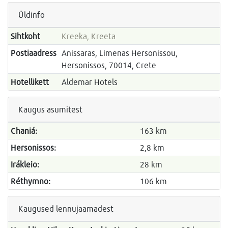
Üldinfo
Sihtkoht
Kreeka, Kreeta
Postiaadress
Anissaras, Limenas Hersonissou,
Hersonissos, 70014, Crete
Hotellikett
Aldemar Hotels
Kaugus asumitest
Chaniá:
163 km
Hersonissos:
2,8 km
Irákleio:
28 km
Réthymno:
106 km
Kaugused lennujaamadest