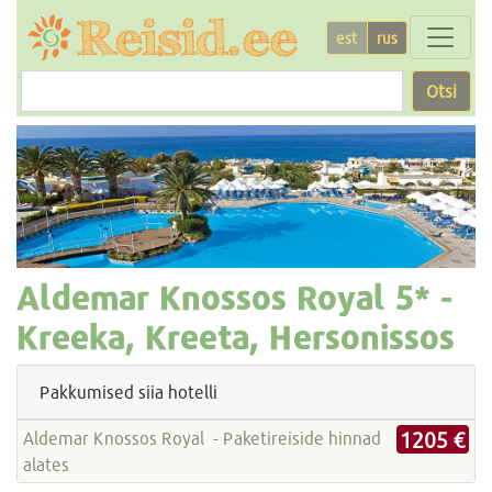
est
rus
Otsi
Aldemar Knossos Royal
5* -
Kreeka, Kreeta, Hersonissos
Pakkumised siia hotelli
1205 €
Aldemar Knossos Royal - Paketireiside hinnad
alates