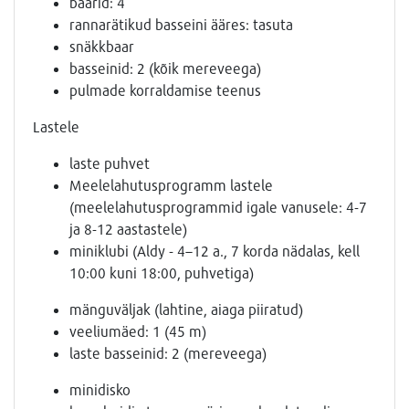
baarid: 4
rannarätikud basseini ääres: tasuta
snäkkbaar
basseinid: 2 (kõik mereveega)
pulmade korraldamise teenus
Lastele
laste puhvet
Meelelahutusprogramm lastele
(meelelahutusprogrammid igale vanusele: 4-7
ja 8-12 aastastele)
miniklubi (Aldy - 4–12 a., 7 korda nädalas, kell
10:00 kuni 18:00, puhvetiga)
mänguväljak (lahtine, aiaga piiratud)
veeliumäed: 1 (45 m)
laste basseinid: 2 (mereveega)
minidisko