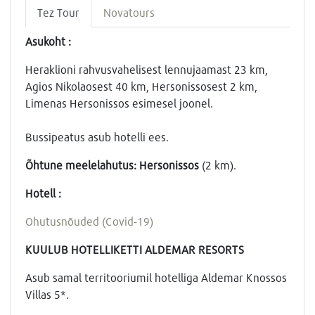
Tez Tour
Novatours
Asukoht :
Heraklioni rahvusvahelisest lennujaamast 23 km,
Agios Nikolaosest 40 km, Hersonissosest 2 km,
Limenas Hersonissos esimesel joonel.
Bussipeatus asub hotelli ees.
Õhtune meelelahutus: Hersonissos
(2 km).
Hotell :
Ohutusnõuded (Covid-19)
KUULUB HOTELLIKETTI ALDEMAR RESORTS
Asub samal territooriumil hotelliga Aldemar Knossos
Villas 5*.