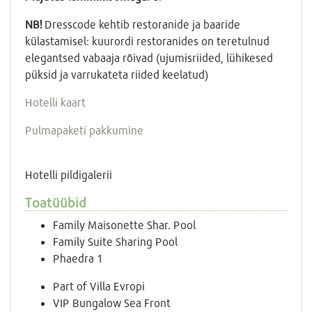
NB!
Dresscode kehtib restoranide ja baaride
külastamisel: kuurordi restoranides on teretulnud
elegantsed vabaaja rõivad (ujumisriided, lühikesed
püksid ja varrukateta riided keelatud)
Hotelli kaart
Pulmapaketi pakkumine
Hotelli pildigalerii
Toatüübid
Family Maisonette Shar. Pool
Family Suite Sharing Pool
Phaedra 1
Part of Villa Evropi
VIP Bungalow Sea Front