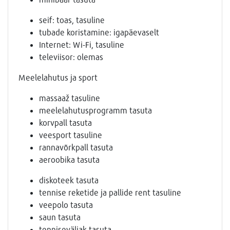
seif: toas, tasuline
tubade koristamine: igapäevaselt
Internet: Wi-Fi, tasuline
televiisor: olemas
Meelelahutus ja sport
massaaž tasuline
meelelahutusprogramm tasuta
korvpall tasuta
veesport tasuline
rannavõrkpall tasuta
aeroobika tasuta
diskoteek tasuta
tennise reketide ja pallide rent tasuline
veepolo tasuta
saun tasuta
tenniseväljak tasuta