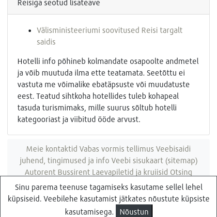
Reisiga seotud lisateave
Välisministeeriumi soovitused Reisi targalt
saidis
Hotelli info põhineb kolmandate osapoolte andmetel
ja võib muutuda ilma ette teatamata. Seetõttu ei
vastuta me võimalike ebatäpsuste või muudatuste
eest. Teatud sihtkoha hotellides tuleb kohapeal
tasuda turismimaks, mille suurus sõltub hotelli
kategooriast ja viibitud ööde arvust.
Meie kontaktid
Vabas vormis tellimus
Veebisaidi
juhend, tingimused ja info
Veebi sisukaart (sitemap)
Autorent
Bussirent
Laevapiletid ja kruiisid
Otsing
veebisaidist
Sinu parema teenuse tagamiseks kasutame sellel lehel
küpsiseid. Veebilehe kasutamist jätkates nõustute küpsiste
Küsi pakkumist
Reisibüroo Reisiekspert, Roosikrantsi 8B Tallinn, Eesti
kasutamisega.
Nõustun
- e-post: ebyroo[ät]reisid.ee - telefon:
610 8600