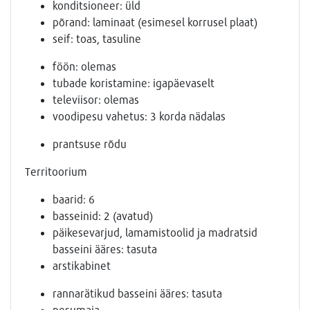
konditsioneer: üld
põrand: laminaat (esimesel korrusel plaat)
seif: toas, tasuline
föön: olemas
tubade koristamine: igapäevaselt
televiisor: olemas
voodipesu vahetus: 3 korda nädalas
prantsuse rõdu
Territoorium
baarid: 6
basseinid: 2 (avatud)
päikesevarjud, lamamistoolid ja madratsid
basseini ääres: tasuta
arstikabinet
rannarätikud basseini ääres: tasuta
pesumaja