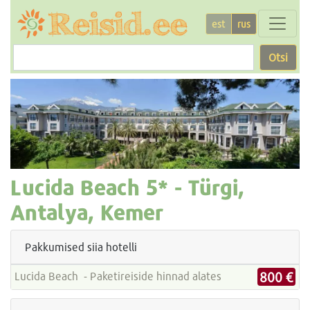
est
rus
Otsi
Lucida Beach
5* -
Türgi,
Antalya, Kemer
Pakkumised siia hotelli
800 €
Lucida Beach - Paketireiside hinnad alates