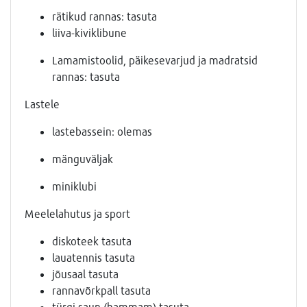
rätikud rannas: tasuta
liiva-kiviklibune
Lamamistoolid, päikesevarjud ja madratsid
rannas: tasuta
Lastele
lastebassein: olemas
mänguväljak
miniklubi
Meelelahutus ja sport
diskoteek tasuta
lauatennis tasuta
jõusaal tasuta
rannavõrkpall tasuta
türgi saun (hammam) tasuta