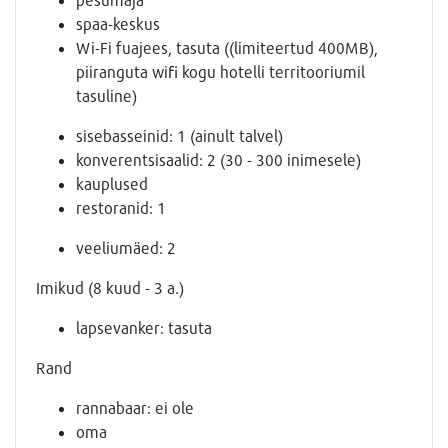
spaa-keskus
Wi-Fi fuajees, tasuta ((limiteertud 400MB),
piiranguta wifi kogu hotelli territooriumil
tasuline)
sisebasseinid: 1 (ainult talvel)
konverentsisaalid: 2 (30 - 300 inimesele)
kauplused
restoranid: 1
veeliumäed: 2
Imikud (8 kuud - 3 a.)
lapsevanker: tasuta
Rand
rannabaar: ei ole
oma