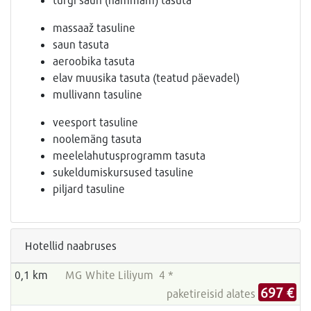
massaaž tasuline
saun tasuta
aeroobika tasuta
elav muusika tasuta (teatud päevadel)
mullivann tasuline
veesport tasuline
noolemäng tasuta
meelelahutusprogramm tasuta
sukeldumiskursused tasuline
piljard tasuline
Hotellid naabruses
0,1 km
MG White Liliyum 4 *
697 €
paketireisid alates