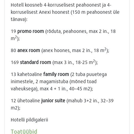
Hotell koosneb 4-korruselisest peahoonest ja 4-
korruselisest Anexi hoonest (150 m peahoonest üle
tänava):
19
promo room
(rõduta, peahoones, max 2 in., 18
2
m
);
2
80
anex room
(anex hoones, max 2 in., 18 m
);
2
169
standard room
(max 3 in., 18-25 m
);
13 kahetoaline
family room
(2 tuba puuetega
inimestele, 2 magamistuba (mõned toad
vaheuksega), max 4 + 1 in., 40–45 m2);
12 ühetoaline
junior suite
(mahub 3+2 in., 32–39
m2);
Hotelli pildigalerii
Toatüübid