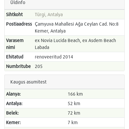
Üldinfo
Sihtkoht
Türgi, Antalya
Postiaadress
Çamyuva Mahallesi Ağa Ceylan Cad. No:8
Kemer, Antalya
Varasem
ex Novia Lucida Beach, ex Asdem Beach
nimi
Labada
Ehitatud
renoveeritud 2014
Numbritube
205
Kaugus asumitest
Alanya:
166 km
Antalya:
52 km
Belek:
72 km
Kemer:
7 km