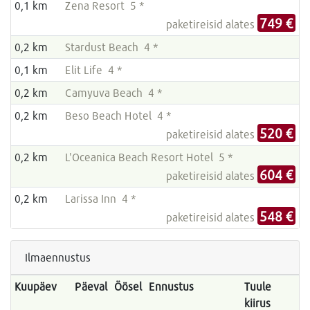
0,1 km
Zena Resort 5 *
749 €
paketireisid alates
0,2 km
Stardust Beach 4 *
0,1 km
Elit Life 4 *
0,2 km
Camyuva Beach 4 *
0,2 km
Beso Beach Hotel 4 *
520 €
paketireisid alates
0,2 km
L'Oceanica Beach Resort Hotel 5 *
604 €
paketireisid alates
0,2 km
Larissa Inn 4 *
548 €
paketireisid alates
Ilmaennustus
Kuupäev
Päeval
Öösel
Ennustus
Tuule
kiirus