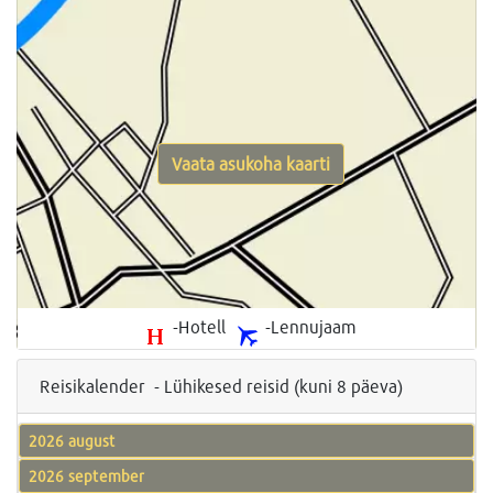
Vaata asukoha kaarti
-Hotell
-Lennujaam
Reisikalender - Lühikesed reisid (kuni 8 päeva)
2026 august
2026 september