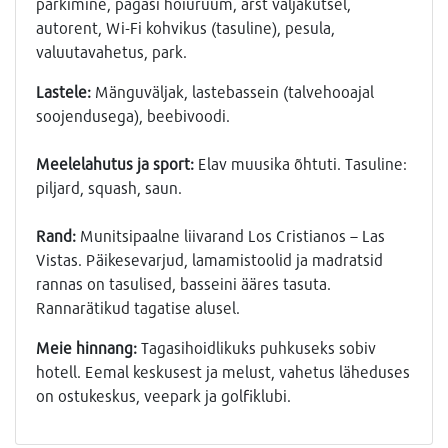
parkimine, pagasi hoiuruum, arst väljakutsel,
autorent, Wi-Fi kohvikus (tasuline), pesula,
valuutavahetus, park.
Lastele:
Mänguväljak, lastebassein (talvehooajal
soojendusega), beebivoodi.
Meelelahutus ja sport:
Elav muusika õhtuti. Tasuline:
piljard, squash, saun.
Rand:
Munitsipaalne liivarand
Los Cristianos – Las
Vistas
. Päikesevarjud, lamamistoolid ja madratsid
rannas on tasulised, basseini ääres tasuta.
Rannarätikud tagatise alusel.
Meie hinnang:
Tagasihoidlikuks puhkuseks sobiv
hotell. Eemal keskusest ja melust, vahetus läheduses
on ostukeskus, veepark ja golfiklubi.