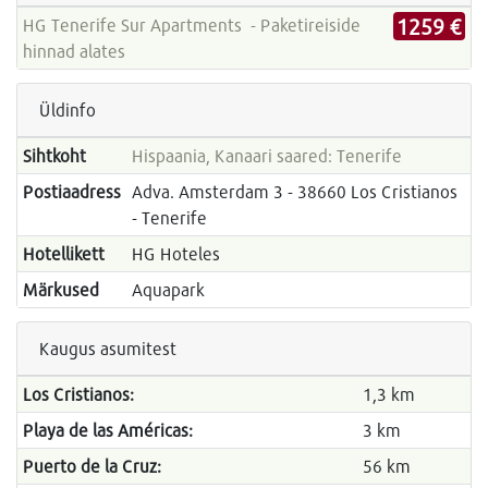
1259 €
HG Tenerife Sur Apartments - Paketireiside
hinnad alates
Üldinfo
Sihtkoht
Hispaania, Kanaari saared: Tenerife
Postiaadress
Adva. Amsterdam 3 - 38660 Los Cristianos
- Tenerife
Hotellikett
HG Hoteles
Märkused
Aquapark
Kaugus asumitest
Los Cristianos:
1,3 km
Playa de las Américas:
3 km
Puerto de la Cruz:
56 km