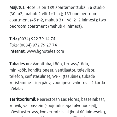
Majutus:
Hotellis on 189 apartamenttuba. 56 studio
(30 m2, mahub 2 või 1+1 in.); 133 one bedroom
apartment (45 m2, mahub 3+1 või 2+2 inimest); two
bedroom apartment (mahub 4 inimest).
Тel.:
(0034) 922 79 14 74
Faks:
(0034) 972 79 27 74
Internet:
www.hghoteles.com
Tubades on:
Vannituba, föön, terrass/ rõdu,
miniköök, konditsioneer, ventilaator, televiisor,
telefon, seif (tasuline), Wi-Fi (tasuline), tubade
koristamine – iga päev, voodipesu vahetus – 2 korda
nädalas.
Territooriumil:
Pearestoran Las Flores, basseinibaar,
kohvik, välibassein (soojendusega talvehooajal),
päevitusterrass, konverentsisaal (kuni 60 inimesele),