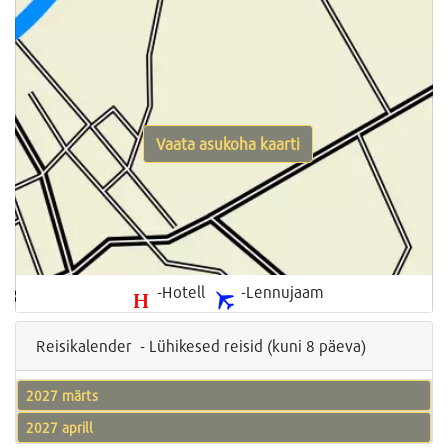
Vaata asukoha kaarti
-Hotell
-Lennujaam
Reisikalender - Lühikesed reisid (kuni 8 päeva)
2027 märts
2027 aprill