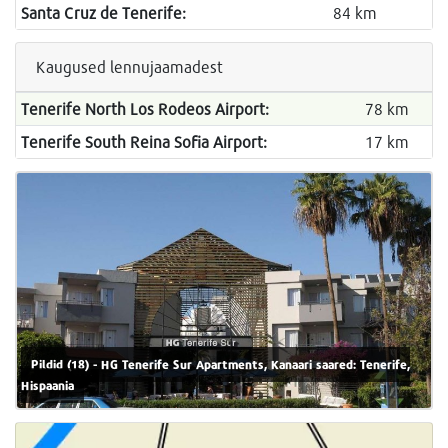
Santa Cruz de Tenerife:
84 km
Kaugused lennujaamadest
Tenerife North Los Rodeos Airport:
78 km
Tenerife South Reina Sofia Airport:
17 km
Pildid (18) - HG Tenerife Sur Apartments, Kanaari saared: Tenerife,
Hispaania