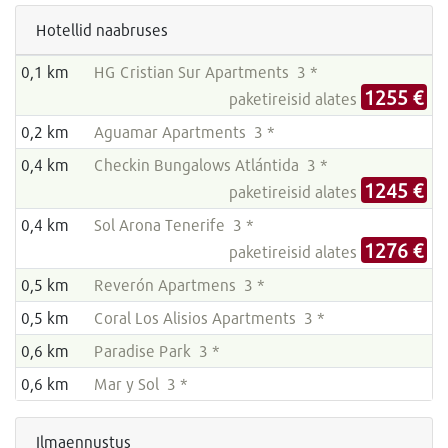
Hotellid naabruses
0,1 km
HG Cristian Sur Apartments 3 *
1255 €
paketireisid alates
0,2 km
Aguamar Apartments 3 *
0,4 km
Checkin Bungalows Atlántida 3 *
1245 €
paketireisid alates
0,4 km
Sol Arona Tenerife 3 *
1276 €
paketireisid alates
0,5 km
Reverón Apartmens 3 *
0,5 km
Coral Los Alisios Apartments 3 *
0,6 km
Paradise Park 3 *
0,6 km
Mar y Sol 3 *
Ilmaennustus