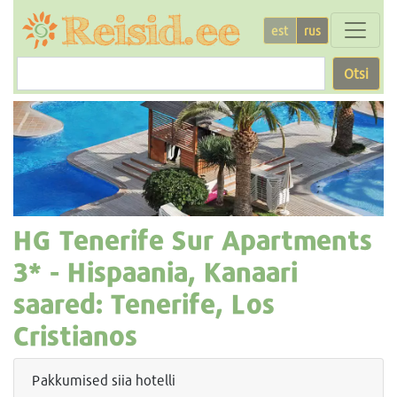
est
rus
Otsi
HG Tenerife Sur Apartments
3* -
Hispaania, Kanaari
saared: Tenerife, Los
Cristianos
Pakkumised siia hotelli