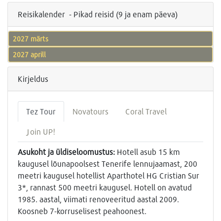
Reisikalender - Pikad reisid (9 ja enam päeva)
2027 märts
2027 aprill
Kirjeldus
Tez Tour
Novatours
Coral Travel
Join UP!
Asukoht ja üldiseloomustus:
Hotell asub 15 km
kaugusel lõunapoolsest Tenerife lennujaamast, 200
meetri kaugusel hotellist Aparthotel HG Cristian Sur
3*, rannast 500 meetri kaugusel. Hotell on avatud
1985. aastal, viimati renoveeritud aastal 2009.
Koosneb 7-korruselisest peahoonest.