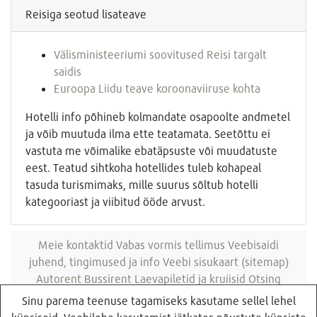
Reisiga seotud lisateave
Välisministeeriumi soovitused Reisi targalt
saidis
Euroopa Liidu teave koroonaviiruse kohta
Hotelli info põhineb kolmandate osapoolte andmetel
ja võib muutuda ilma ette teatamata. Seetõttu ei
vastuta me võimalike ebatäpsuste või muudatuste
eest. Teatud sihtkoha hotellides tuleb kohapeal
tasuda turismimaks, mille suurus sõltub hotelli
kategooriast ja viibitud ööde arvust.
Meie kontaktid
Vabas vormis tellimus
Veebisaidi
juhend, tingimused ja info
Veebi sisukaart (sitemap)
Autorent
Bussirent
Laevapiletid ja kruiisid
Otsing
veebisaidist
Sinu parema teenuse tagamiseks kasutame sellel lehel