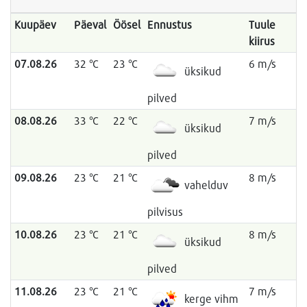
Kuupäev
Päeval
Öösel
Ennustus
Tuule
kiirus
07.08.26
32 °C
23 °C
6 m/s
üksikud
pilved
08.08.26
33 °C
22 °C
7 m/s
üksikud
pilved
09.08.26
23 °C
21 °C
8 m/s
vahelduv
pilvisus
10.08.26
23 °C
21 °C
8 m/s
üksikud
pilved
11.08.26
23 °C
21 °C
7 m/s
kerge vihm