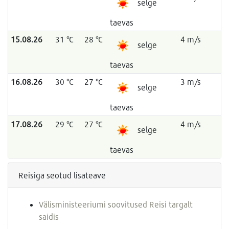
selge
taevas
15.08.26
31 °C
28 °C
4 m/s
selge
taevas
16.08.26
30 °C
27 °C
3 m/s
selge
taevas
17.08.26
29 °C
27 °C
4 m/s
selge
taevas
Reisiga seotud lisateave
Välisministeeriumi soovitused Reisi targalt
saidis