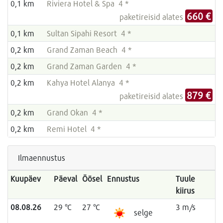
0,1 km
Riviera Hotel & Spa 4 *
660 €
paketireisid alates
0,1 km
Sultan Sipahi Resort 4 *
0,2 km
Grand Zaman Beach 4 *
0,2 km
Grand Zaman Garden 4 *
0,2 km
Kahya Hotel Alanya 4 *
879 €
paketireisid alates
0,2 km
Grand Okan 4 *
0,2 km
Remi Hotel 4 *
Ilmaennustus
Kuupäev
Päeval
Öösel
Ennustus
Tuule
kiirus
08.08.26
29 °C
27 °C
3 m/s
selge