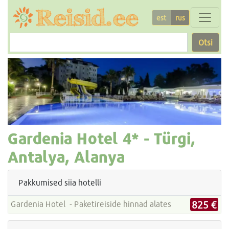
est
rus
Otsi
Gardenia Hotel
4* -
Türgi,
Antalya, Alanya
Pakkumised siia hotelli
825 €
Gardenia Hotel - Paketireiside hinnad alates