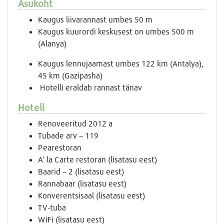
Asukoht
Kaugus liivarannast umbes 50 m
Kaugus kuurordi keskusest on umbes 500 m
(Alanya)
Kaugus lennujaamast umbes 122 km (Antalya),
45 km (Gazipasha)
Hotelli eraldab rannast tänav
Hotell
Renoveeritud 2012 a
Tubade arv – 119
Pearestoran
A' la Carte restoran (lisatasu eest)
Baarid – 2 (lisatasu eest)
Rannabaar (lisatasu eest)
Konverentsisaal (lisatasu eest)
TV-tuba
WiFi (lisatasu eest)