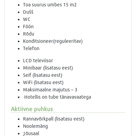
Toa suurus umbes 15 m2
Dušš
WC
Föön
Rõdu
Konditsioneer(reguleeritav)
Telefon
LCD televiisor
Minibaar (lisatasu eest)
Seif (lisatasu eest)
WiFi (lisatasu eest)
Maksimaalne majutus – 3
Hotellis on tube tänavavaatega
Aktiivne puhkus
Rannavõrkpall (lisatasu eest)
Noolemäng
Jõusaal