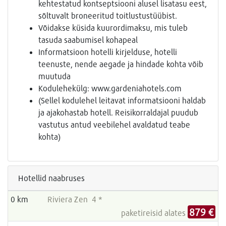
kehtestatud kontseptsiooni alusel lisatasu eest,
sõltuvalt broneeritud toitlustustüübist.
Võidakse küsida kuurordimaksu, mis tuleb
tasuda saabumisel kohapeal
Informatsioon hotelli kirjelduse, hotelli
teenuste, nende aegade ja hindade kohta võib
muutuda
Kodulehekülg: www.gardeniahotels.com
(Sellel kodulehel leitavat informatsiooni haldab
ja ajakohastab hotell. Reisikorraldajal puudub
vastutus antud veebilehel avaldatud teabe
kohta)
Hotellid naabruses
0 km
Riviera Zen 4 *
879 €
paketireisid alates