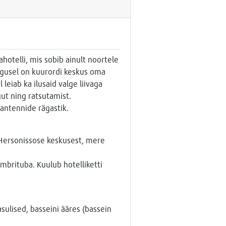
hotelli, mis sobib ainult noortele
augusel on kuurordi keskus oma
leiab ka ilusaid valge liivaga
ut ning ratsutamist.
antennide rägastik.
 Hersonissose keskusest, mere
mbrituba. Kuulub hotelliketti
sulised, basseini ääres (bassein