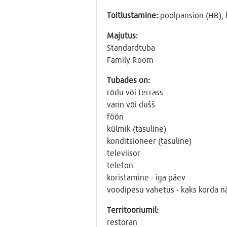
Toitlustamine:
poolpansion (HB), k
Majutus:
Standardtuba
Family Room
Tubades on:
rõdu või terrass
vann või dušš
föön
külmik (tasuline)
konditsioneer (tasuline)
televiisor
telefon
koristamine - iga päev
voodipesu vahetus - kaks korda n
Territooriumil:
restoran