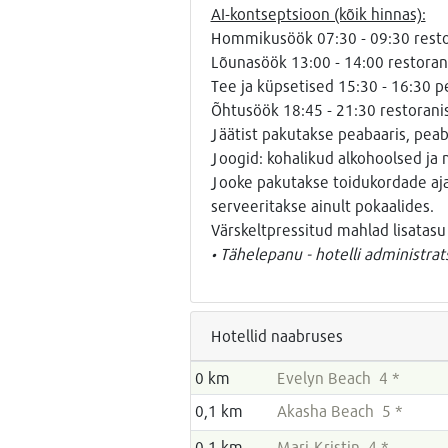
AI-kontseptsioon (kõik hinnas):
Hommikusöök 07:30 - 09:30 resto
Lõunasöök 13:00 - 14:00 restoran
Tee ja küpsetised 15:30 - 16:30 p
Õhtusöök 18:45 - 21:30 restorani
Jäätist pakutakse peabaaris, peab
Joogid: kohalikud alkohoolsed ja 
Jooke pakutakse toidukordade ajal 
serveeritakse ainult pokaalides.
Värskeltpressitud mahlad lisatasu
• Tähelepanu - hotelli administra
Hotellid naabruses
0 km
Evelyn Beach 4 *
0,1 km
Akasha Beach 5 *
0,1 km
Mari-Kristin 4 *