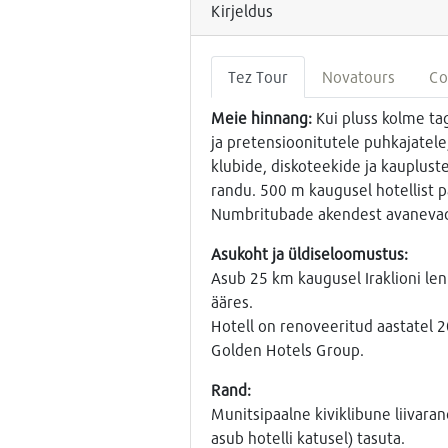
Kirjeldus
Tez Tour
Novatours
Co
Meie hinnang:
Kui pluss kolme tag
ja pretensioonitutele puhkajatele
klubide, diskoteekide ja kaupluste
randu. 500 m kaugusel hotellist p
Numbritubade akendest avanevad va
Asukoht ja üldiseloomustus:
Asub 25 km kaugusel Iraklioni le
ääres.
Hotell on renoveeritud aastatel 2
Golden Hotels Group.
Rand:
Munitsipaalne kiviklibune liivaran
asub hotelli katusel) tasuta.