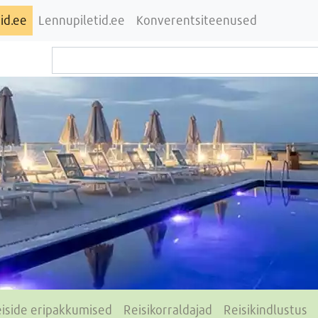
id.ee
Lennupiletid.ee
Konverentsiteenused
iside eripakkumised
Reisikorraldajad
Reisikindlustus