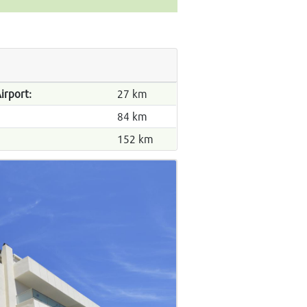
irport:
27 km
84 km
152 km