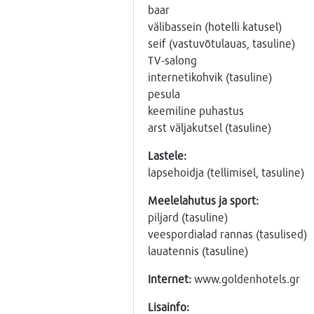
baar
välibassein (hotelli katusel)
seif (vastuvõtulauas, tasuline)
TV-salong
internetikohvik (tasuline)
pesula
keemiline puhastus
arst väljakutsel (tasuline)
Lastele:
lapsehoidja (tellimisel, tasuline)
Meelelahutus ja sport:
piljard (tasuline)
veespordialad rannas (tasulised)
lauatennis (tasuline)
Internet:
www.goldenhotels.gr
Lisainfo: