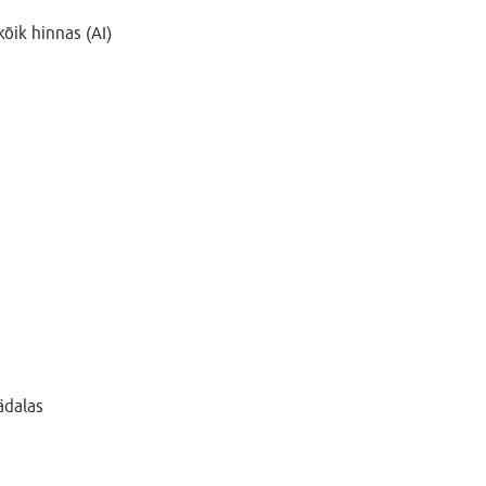
õik hinnas (AI)
ädalas