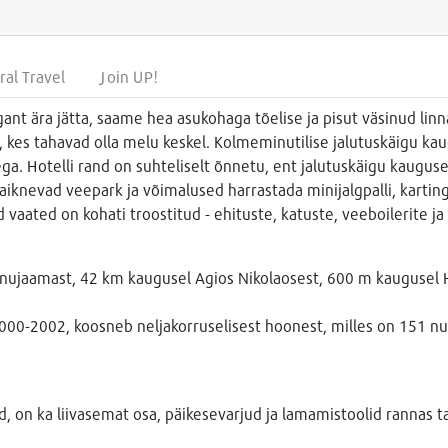
ral Travel
Join UP!
ant ära jätta, saame hea asukohaga tõelise ja pisut väsinud linna
, kes tahavad olla melu keskel. Kolmeminutilise jalutuskäigu k
ga. Hotelli rand on suhteliselt õnnetu, ent jalutuskäigu kaugusel 
aiknevad veepark ja võimalused harrastada minijalgpalli, karting
ated on kohati troostitud - ehituste, katuste, veeboilerite ja 
nnujaamast, 42 km kaugusel Agios Nikolaosest, 600 m kaugusel
000-2002, koosneb neljakorruselisest hoonest, milles on 151 nu
d, on ka liivasemat osa, päikesevarjud ja lamamistoolid rannas ta