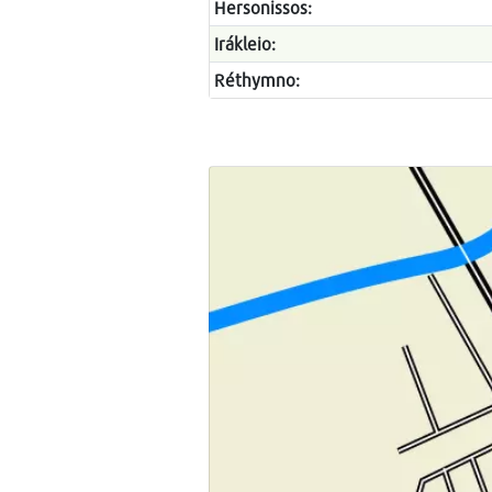
Hersonissos:
Irákleio:
Réthymno: