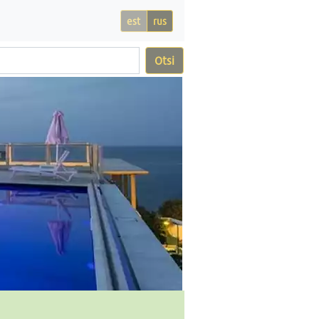
est
rus
Otsi