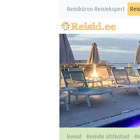
Reisibüroo Reisiekspert
Reis
Reisid
Reiside sihtkohad
Re