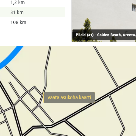
1,2 km
31 km
108 km
Pildid (41) - Golden Beach, Kreeta
Vaata asukoha kaarti