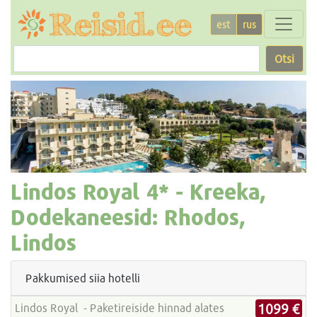
est
rus
Otsi
Lindos Royal
4* -
Kreeka,
Dodekaneesid: Rhodos,
Lindos
Pakkumised siia hotelli
1099 €
Lindos Royal - Paketireiside hinnad alates