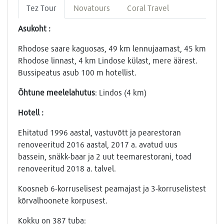
Tez Tour
Novatours
Coral Travel
Asukoht :
Rhodose saare kaguosas, 49 km lennujaamast, 45 km
Rhodose linnast, 4 km Lindose külast, mere äärest.
Bussipeatus asub 100 m hotellist.
Õhtune meelelahutus
: Lindos (4 km)
Hotell :
Ehitatud 1996 aastal, vastuvõtt ja pearestoran
renoveeritud 2016 aastal, 2017 a. avatud uus
bassein, snäkk-baar ja 2 uut teemarestorani, toad
renoveeritud 2018 a. talvel.
Koosneb 6-korruselisest peamajast ja 3-korruselistest
kõrvalhoonete korpusest.
Kokku on 387 tuba: