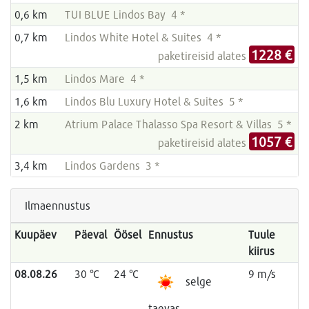
0,6 km
TUI BLUE Lindos Bay 4 *
0,7 km
Lindos White Hotel & Suites 4 *
1228 €
paketireisid alates
1,5 km
Lindos Mare 4 *
1,6 km
Lindos Blu Luxury Hotel & Suites 5 *
2 km
Atrium Palace Thalasso Spa Resort & Villas 5 *
1057 €
paketireisid alates
3,4 km
Lindos Gardens 3 *
Ilmaennustus
Kuupäev
Päeval
Öösel
Ennustus
Tuule
kiirus
08.08.26
30 °C
24 °C
9 m/s
selge
taevas