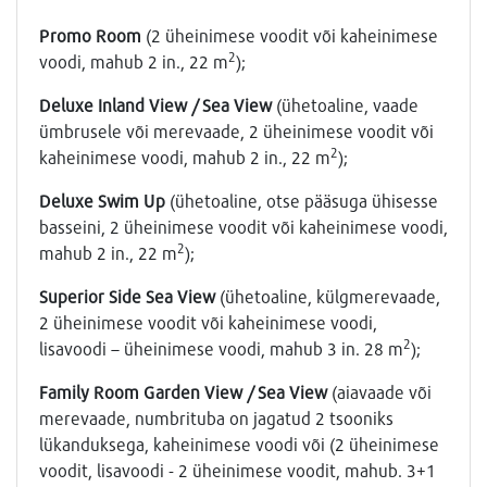
Promo Room
(2 üheinimese voodit või kaheinimese
2
voodi, mahub 2 in., 22 m
);
Deluxe Inland View / Sea View
(ühetoaline, vaade
ümbrusele või merevaade, 2 üheinimese voodit või
2
kaheinimese voodi, mahub 2 in., 22 m
);
Deluxe Swim Up
(ühetoaline, otse pääsuga ühisesse
basseini, 2 üheinimese voodit või kaheinimese voodi,
2
mahub 2 in., 22 m
);
Superior Side Sea View
(ühetoaline, külgmerevaade,
2 üheinimese voodit või kaheinimese voodi,
2
lisavoodi – üheinimese voodi, mahub 3 in. 28 m
);
Family Room Garden View / Sea View
(aiavaade või
merevaade, numbrituba on jagatud 2 tsooniks
lükanduksega, kaheinimese voodi või (2 üheinimese
voodit, lisavoodi - 2 üheinimese voodit, mahub. 3+1