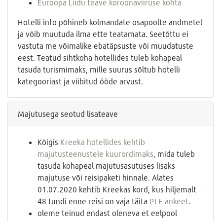
Euroopa Liidu teave koroonaviiruse kohta
Hotelli info põhineb kolmandate osapoolte andmetel
ja võib muutuda ilma ette teatamata. Seetõttu ei
vastuta me võimalike ebatäpsuste või muudatuste
eest. Teatud sihtkoha hotellides tuleb kohapeal
tasuda turismimaks, mille suurus sõltub hotelli
kategooriast ja viibitud ööde arvust.
Majutusega seotud lisateave
Kõigis
Kreeka hotellides kehtib
majutusteenustele kuurordimaks
, mida tuleb
tasuda kohapeal majutusasutuses lisaks
majutuse või reisipaketi hinnale. Alates
01.07.2020 kehtib Kreekas kord, kus hiljemalt
48 tundi enne reisi on vaja täita
PLF-ankeet
.
oleme teinud endast oleneva et eelpool