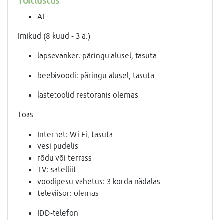
Toitlustus
AI
Imikud (8 kuud - 3 a.)
lapsevanker: päringu alusel, tasuta
beebivoodi: päringu alusel, tasuta
lastetoolid restoranis olemas
Toas
Internet: Wi-Fi, tasuta
vesi pudelis
rõdu või terrass
TV: satelliit
voodipesu vahetus: 3 korda nädalas
televiisor: olemas
IDD-telefon