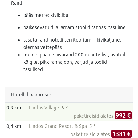
Rand
pääs merre: kiviklibu
päikesevarjud ja lamamistoolid rannas: tasuline
tasuta rand hotelli territooriumi - kivikaljune,
olemas vettepääs
munitsipaalne liivarand 200 m hotellist, avatud
kõigile, pikk rannajoon, varjud ja toolid
tasulised
Hotellid naabruses
0,3 km
Lindos Village 5 *
992 €
paketireisid alates
0,4 km
Lindos Grand Resort & Spa 5 *
1381 €
paketireisid alates