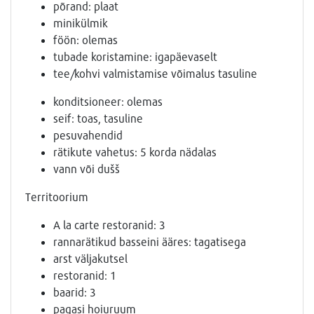
põrand: plaat
minikülmik
föön: olemas
tubade koristamine: igapäevaselt
tee/kohvi valmistamise võimalus tasuline
konditsioneer: olemas
seif: toas, tasuline
pesuvahendid
rätikute vahetus: 5 korda nädalas
vann või dušš
Territoorium
A la carte restoranid: 3
rannarätikud basseini ääres: tagatisega
arst väljakutsel
restoranid: 1
baarid: 3
pagasi hoiuruum