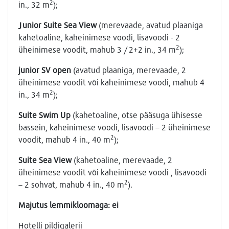
2
in., 32 m
);
Junior Suite Sea View
(merevaade, avatud plaaniga
kahetoaline, kaheinimese voodi, lisavoodi - 2
2
üheinimese voodit, mahub 3 / 2+2 in., 34 m
);
junior SV open
(avatud plaaniga, merevaade, 2
üheinimese voodit või kaheinimese voodi, mahub 4
2
in., 34 m
);
Suite Swim Up
(kahetoaline, otse pääsuga ühisesse
bassein, kaheinimese voodi, lisavoodi – 2 üheinimese
2
voodit, mahub 4 in., 40 m
);
Suite Sea View
(kahetoaline, merevaade, 2
üheinimese voodit või kaheinimese voodi , lisavoodi
2
– 2 sohvat, mahub 4 in., 40 m
).
Majutus lemmikloomaga:
ei
Hotelli pildigalerii