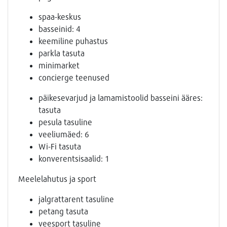
spaa-keskus
basseinid: 4
keemiline puhastus
parkla tasuta
minimarket
concierge teenused
päikesevarjud ja lamamistoolid basseini ääres:
tasuta
pesula tasuline
veeliumäed: 6
Wi-Fi tasuta
konverentsisaalid: 1
Meelelahutus ja sport
jalgrattarent tasuline
petang tasuta
veesport tasuline