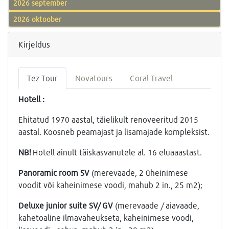
2026 september
2026 oktoober
Kirjeldus
Tez Tour
Novatours
Coral Travel
Hotell :
Ehitatud 1970 aastal, täielikult renoveeritud 2015
aastal. Koosneb peamajast ja lisamajade kompleksist.
NB!
Hotell ainult täiskasvanutele al. 16 eluaaastast.
Panoramic room SV
(merevaade, 2 üheinimese
voodit või kaheinimese voodi, mahub 2 in., 25 m2);
Deluxe junior suite SV/ GV
(merevaade / aiavaade,
kahetoaline ilmavaheukseta, kaheinimese voodi,