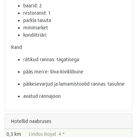
baarid: 2
restoranid: 1
parkla tasuta
minimarket
kondiitriäri
Rand
rätikud rannas: tagatisega
pääs merre: liiva-kiviklibune
päikesevarjud ja lamamistoolid rannas: tasuline
avatud rannajoon
Hotellid naabruses
0,3 km
Lindos Royal 4 *