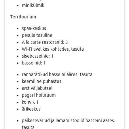
minikülmik
Territoorium
spaa-keskus
pesula tasuline
A la carte restoranid: 3
Wi-Fi avalikes kohtades, tasuta
sisebasseinid: 1
basseinid: 1
rannarätikud basseini ääres: tasuta
keemiline puhastus
arst väljakutsel
pagasi hoiuruum
kohvik 1
ärikeskus
päikesevarjud ja lamamistoolid basseini ääres:
tasuta