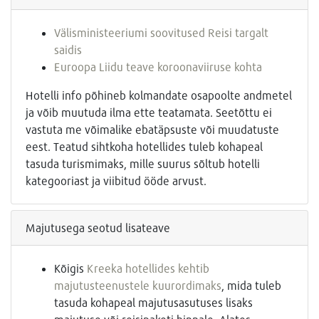
Välisministeeriumi soovitused Reisi targalt
saidis
Euroopa Liidu teave koroonaviiruse kohta
Hotelli info põhineb kolmandate osapoolte andmetel
ja võib muutuda ilma ette teatamata. Seetõttu ei
vastuta me võimalike ebatäpsuste või muudatuste
eest. Teatud sihtkoha hotellides tuleb kohapeal
tasuda turismimaks, mille suurus sõltub hotelli
kategooriast ja viibitud ööde arvust.
Majutusega seotud lisateave
Kõigis
Kreeka hotellides kehtib
majutusteenustele kuurordimaks
, mida tuleb
tasuda kohapeal majutusasutuses lisaks