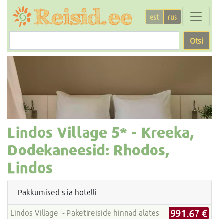
est
rus
Otsi
Lindos Village
5* -
Kreeka,
Dodekaneesid: Rhodos,
Lindos
Pakkumised siia hotelli
991.67 €
Lindos Village - Paketireiside hinnad alates