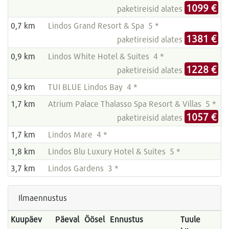
1099 €
paketireisid alates
0,7 km
Lindos Grand Resort & Spa 5 *
1381 €
paketireisid alates
0,9 km
Lindos White Hotel & Suites 4 *
1228 €
paketireisid alates
0,9 km
TUI BLUE Lindos Bay 4 *
1,7 km
Atrium Palace Thalasso Spa Resort & Villas 5 *
1057 €
paketireisid alates
1,7 km
Lindos Mare 4 *
1,8 km
Lindos Blu Luxury Hotel & Suites 5 *
3,7 km
Lindos Gardens 3 *
Ilmaennustus
Kuupäev
Päeval
Öösel
Ennustus
Tuule