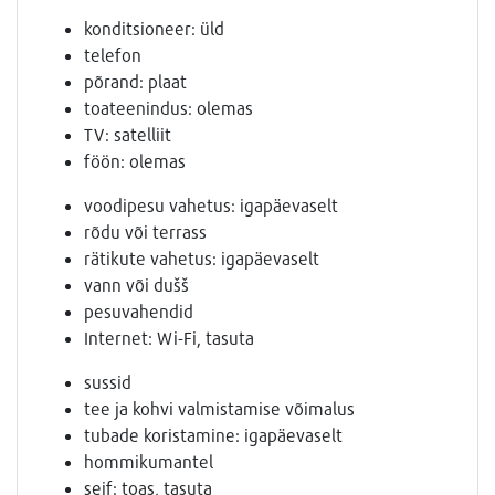
konditsioneer: üld
telefon
põrand: plaat
toateenindus: olemas
TV: satelliit
föön: olemas
voodipesu vahetus: igapäevaselt
rõdu või terrass
rätikute vahetus: igapäevaselt
vann või dušš
pesuvahendid
Internet: Wi-Fi, tasuta
sussid
tee ja kohvi valmistamise võimalus
tubade koristamine: igapäevaselt
hommikumantel
seif: toas, tasuta