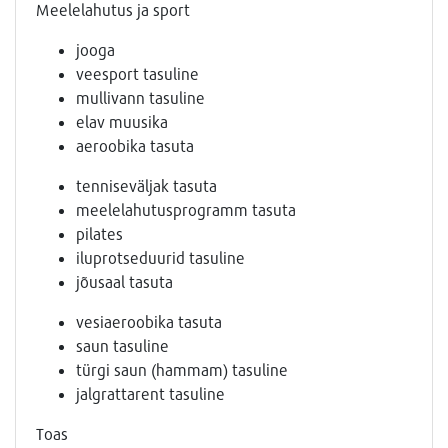
Meelelahutus ja sport
jooga
veesport tasuline
mullivann tasuline
elav muusika
aeroobika tasuta
tenniseväljak tasuta
meelelahutusprogramm tasuta
pilates
iluprotseduurid tasuline
jõusaal tasuta
vesiaeroobika tasuta
saun tasuline
türgi saun (hammam) tasuline
jalgrattarent tasuline
Toas