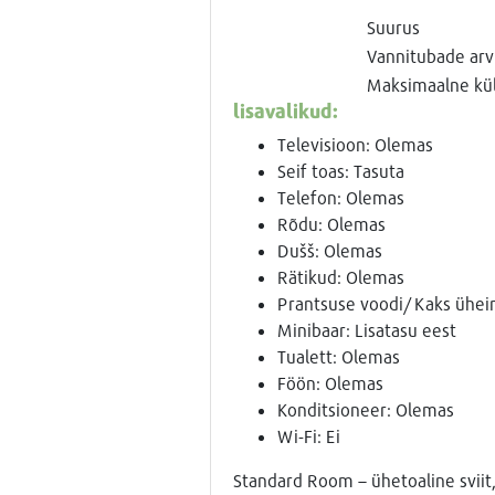
Suurus
Vannitubade arv
Maksimaalne küla
lisavalikud:
Televisioon: Olemas
Seif toas: Tasuta
Telefon: Olemas
Rõdu: Olemas
Dušš: Olemas
Rätikud: Olemas
Prantsuse voodi/ Kaks ühe
Minibaar: Lisatasu eest
Tualett: Olemas
Föön: Olemas
Konditsioneer: Olemas
Wi-Fi: Ei
Standard Room – ühetoaline sviit