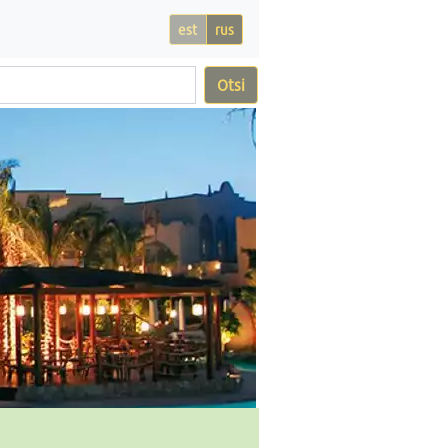
est
rus
Otsi