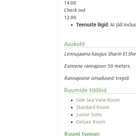
14:00
Check out
12:00
Teenuste liigid
: AI (All Inclu
Asukoht
Lennujaama kaugus Sharm El Sheik
Esimene rannajoon:
50 meters
Rannajoone omadused:
trepid
Ruumide tüübid
Side Sea View Room
Standard Room
Junior Suite
Deluxe Room
Ruumi tunnus: