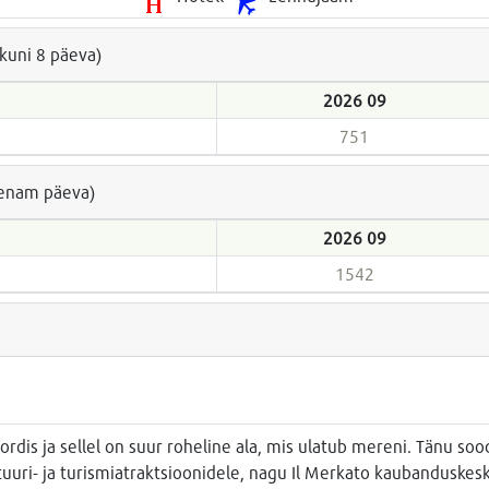
(kuni 8 päeva)
2026 09
751
a enam päeva)
2026 09
1542
rdis ja sellel on suur roheline ala, mis ulatub mereni. Tänu soo
tuuri- ja turismiatraktsioonidele, nagu Il Merkato kaubanduskes