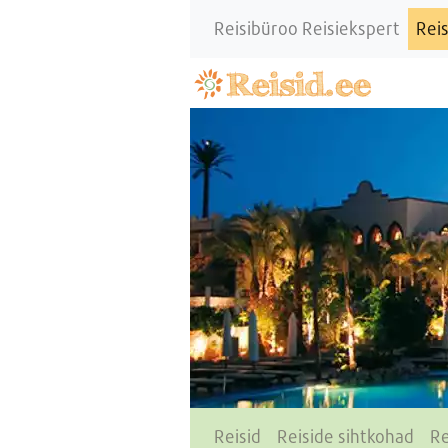
Reisibüroo Reisiekspert
Reis
Reisid
Reiside sihtkohad
Re