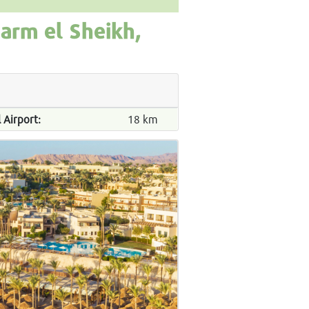
harm el Sheikh,
 Airport:
18 km