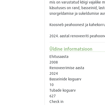
mis on varustatud kõigi vajalike m
käsutuses on rand, basseinid, last
snorgeldamise ja sukeldumise aust
Koosneb peahoonest ja kahekorru
2024. aastal renoveeriti peahoone 
Üldine informatsioon
Ehitusaasta
2008
Renoveerimise aasta
2024
Basseinide koguarv
10
Tubade koguarv
627
Check in