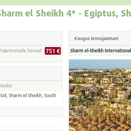
Sharm el Sheikh
4* -
Egiptus, S
Kaugus lennujaamast
751 €
Sharm el-Sheikh International
Sheikh
Sid, Sharm el Sheikh, South