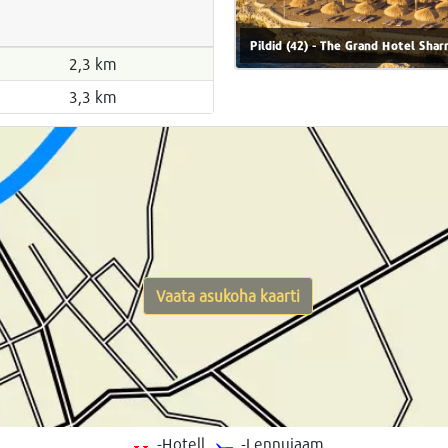
Pildid (42) - The Grand Hotel Shar
2,3 km
3,3 km
Vaata asukoha kaarti
-Hotell
-Lennujaam