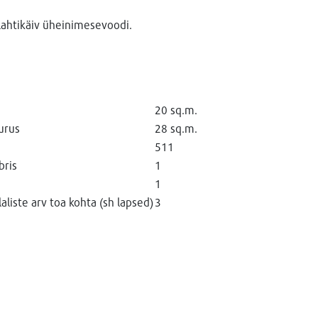
 lahtikäiv üheinimesevoodi.
20 sq.m.
urus
28 sq.m.
511
bris
1
1
liste arv toa kohta (sh lapsed)
3