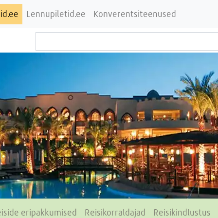
id.ee
Lennupiletid.ee
Konverentsiteenused
iside eripakkumised
Reisikorraldajad
Reisikindlustus