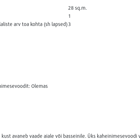
28 sq.m.
1
liste arv toa kohta (sh lapsed)
3
inimesevoodit: Olemas
, kust avaneb vaade aiale või basseinile. Üks kaheinimesevoodi 