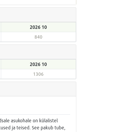
2026 10
840
2026 10
1306
dsale asukohale on külalistel
kused ja teised. See pakub tube,