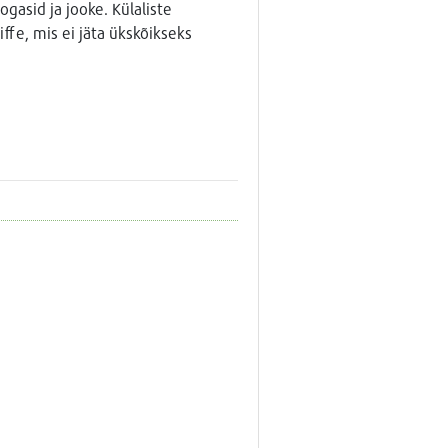
ogasid ja jooke. Külaliste
ffe, mis ei jäta ükskõikseks