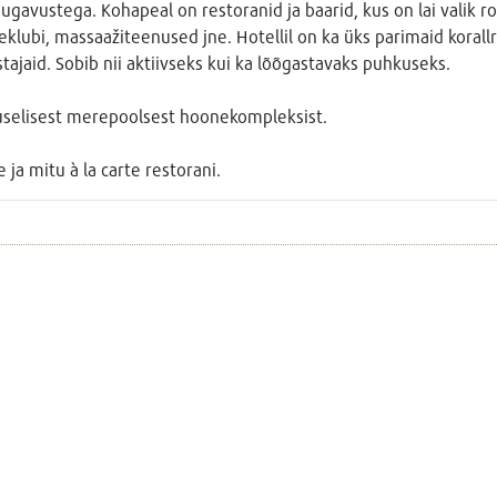
ugavustega. Kohapeal on restoranid ja baarid, kus on lai valik ro
eklubi, massaažiteenused jne. Hotellil on ka üks parimaid korallri
ajaid. Sobib nii aktiivseks kui ka lõõgastavaks puhkuseks.
selisest merepoolsest hoonekompleksist.
ja mitu à la carte restorani.