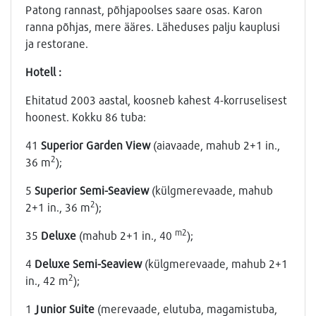
Patong rannast, põhjapoolses saare osas. Karon
ranna põhjas, mere ääres. Läheduses palju kauplusi
ja restorane.
Hotell :
Ehitatud 2003 aastal, koosneb kahest 4-korruselisest
hoonest. Kokku 86 tuba:
41
Superior Garden View
(aiavaade, mahub 2+1 in.,
2
36 m
);
5
Superior Semi-Seaview
(külgmerevaade, mahub
2
2+1 in., 36 m
);
m2
35
Deluxe
(mahub 2+1 in., 40
);
4
Deluxe Semi-Seaview
(külgmerevaade, mahub 2+1
2
in., 42 m
);
1
Junior Suite
(merevaade, elutuba, magamistuba,