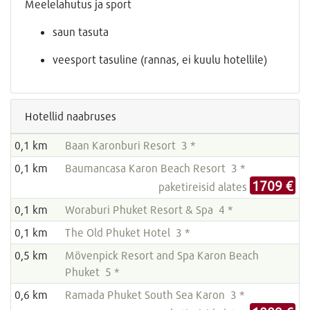
Meelelahutus ja sport
saun tasuta
veesport tasuline (rannas, ei kuulu hotellile)
Hotellid naabruses
0,1 km
Baan Karonburi Resort 3 *
0,1 km
Baumancasa Karon Beach Resort 3 *
1709 €
paketireisid alates
0,1 km
Woraburi Phuket Resort & Spa 4 *
0,1 km
The Old Phuket Hotel 3 *
0,5 km
Mövenpick Resort and Spa Karon Beach
Phuket 5 *
0,6 km
Ramada Phuket South Sea Karon 3 *