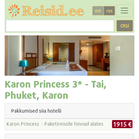
est
rus
Otsi
Karon Princess
3* -
Tai,
Phuket, Karon
Pakkumised siia hotelli
1915 €
Karon Princess - Paketireiside hinnad alates