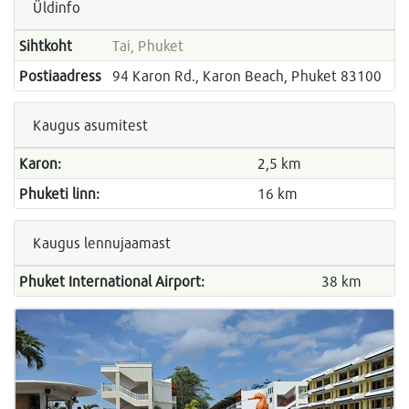
Üldinfo
Sihtkoht
Tai, Phuket
Postiaadress
94 Karon Rd., Karon Beach, Phuket 83100
Kaugus asumitest
Karon:
2,5 km
Phuketi linn:
16 km
Kaugus lennujaamast
Phuket International Airport:
38 km