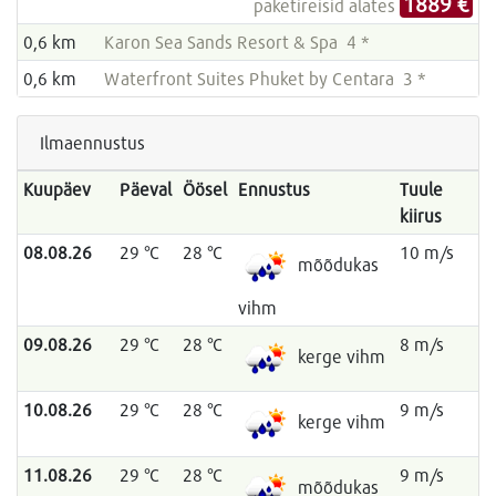
1889 €
paketireisid alates
0,6 km
Karon Sea Sands Resort & Spa 4 *
0,6 km
Waterfront Suites Phuket by Centara 3 *
Ilmaennustus
Kuupäev
Päeval
Öösel
Ennustus
Tuule
kiirus
08.08.26
29 °C
28 °C
10 m/s
mõõdukas
vihm
09.08.26
29 °C
28 °C
8 m/s
kerge vihm
10.08.26
29 °C
28 °C
9 m/s
kerge vihm
11.08.26
29 °C
28 °C
9 m/s
mõõdukas