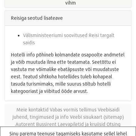
vihm
Reisiga seotud lisateave
Välisministeeriumi soovitused Reisi targalt
saidis
Hotelli info põhineb kolmandate osapoolte andmetel
ja võib muutuda ilma ette teatamata. Seetõttu ei
vastuta me võimalike ebatäpsuste või muudatuste
eest. Teatud sihtkoha hotellides tuleb kohapeal
tasuda turismimaks, mille suurus sõltub hotelli
kategooriast ja viibitud ööde arvust.
Meie kontaktid
Vabas vormis tellimus
Veebisaidi
juhend, tingimused ja info
Veebi sisukaart (sitemap)
Autorent
Bussirent
Laevapiletid ja kruiisid
Otsing
veebisaidist
Sinu parema teenuse tagamiseks kasutame sellel lehel