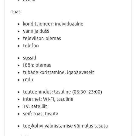
Toas
konditsioneer: individuaalne
vann ja dušš
televiisor: olemas
telefon
sussid
föön: olemas
tubade koristamine: igapäevaselt
rõdu
toateenindus: tasuline (06:30–23:00)
Internet: Wi-Fi, tasuline
TV: satelliit
seif: toas, tasuta
tee/kohvi valmistamise võimalus tasuta