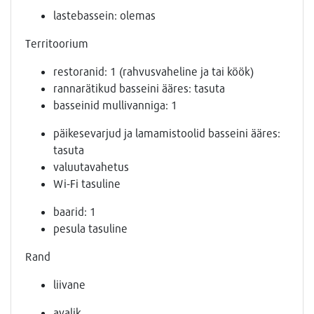
lastebassein: olemas
Territoorium
restoranid: 1 (rahvusvaheline ja tai köök)
rannarätikud basseini ääres: tasuta
basseinid mullivanniga: 1
päikesevarjud ja lamamistoolid basseini ääres:
tasuta
valuutavahetus
Wi-Fi tasuline
baarid: 1
pesula tasuline
Rand
liivane
avalik