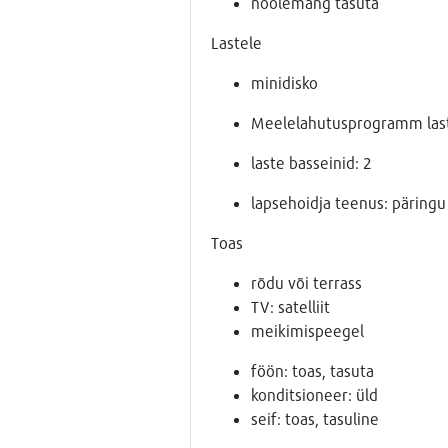
noolemäng tasuta
Lastele
minidisko
Meelelahutusprogramm las
laste basseinid: 2
lapsehoidja teenus: päringu 
Toas
rõdu või terrass
TV: satelliit
meikimispeegel
föön: toas, tasuta
konditsioneer: üld
seif: toas, tasuline