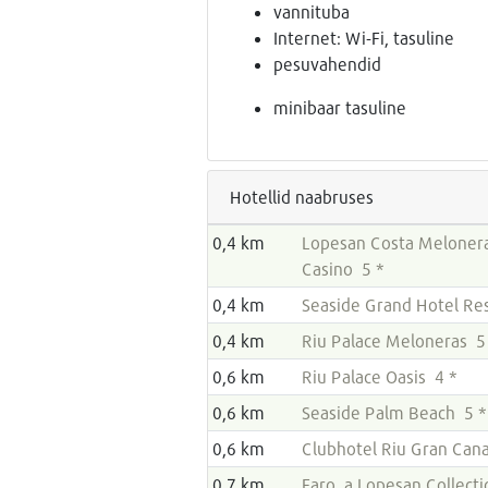
vannituba
Internet: Wi-Fi, tasuline
pesuvahendid
minibaar tasuline
Hotellid naabruses
0,4 km
Lopesan Costa Melonera
Casino 5 *
0,4 km
Seaside Grand Hotel Re
0,4 km
Riu Palace Meloneras 5
0,6 km
Riu Palace Oasis 4 *
0,6 km
Seaside Palm Beach 5 *
0,6 km
Clubhotel Riu Gran Cana
0,7 km
Faro, a Lopesan Collect