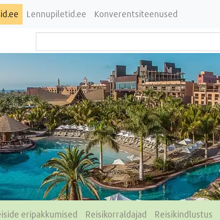
id.ee
Lennupiletid.ee
Konverentsiteenused
iside eripakkumised
Reisikorraldajad
Reisikindlustus