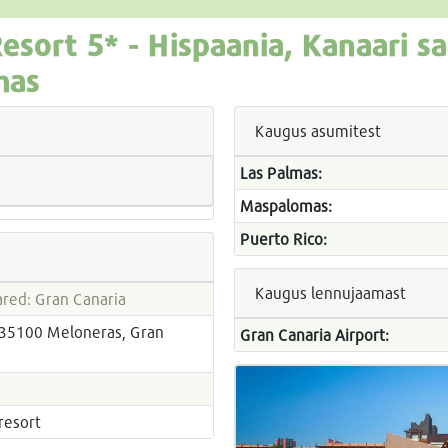
esort
5* -
Hispaania, Kanaari s
mas
Kaugus asumitest
Las Palmas:
Maspalomas:
Puerto Rico:
Kaugus lennujaamast
ared: Gran Canaria
E-35100 Meloneras, Gran
Gran Canaria Airport:
resort