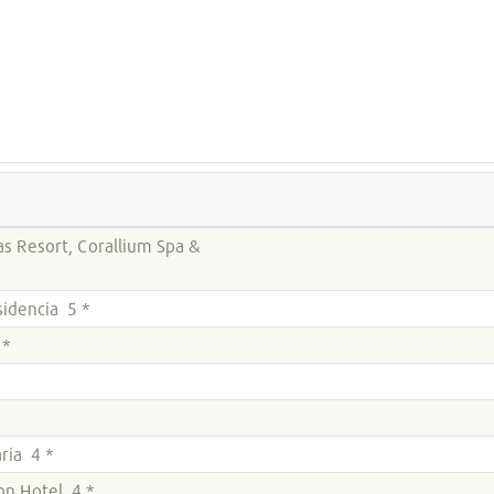
s Resort, Corallium Spa &
sidencia 5 *
 *
ria 4 *
ion Hotel 4 *