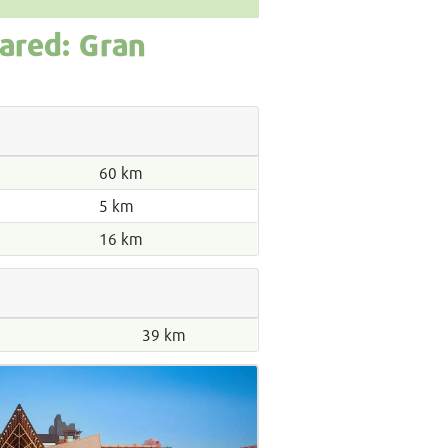
aared: Gran
60 km
5 km
16 km
39 km