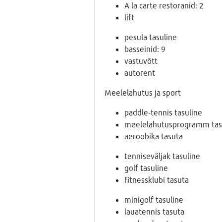
A la carte restoranid: 2
lift
pesula tasuline
basseinid: 9
vastuvõtt
autorent
Meelelahutus ja sport
paddle-tennis tasuline
meelelahutusprogramm tas
aeroobika tasuta
tenniseväljak tasuline
golf tasuline
fitnessklubi tasuta
minigolf tasuline
lauatennis tasuta