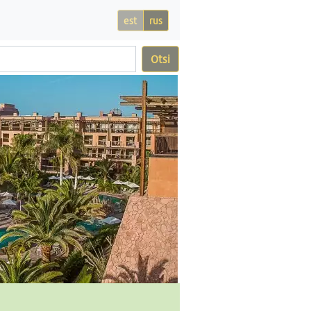
est
rus
Otsi