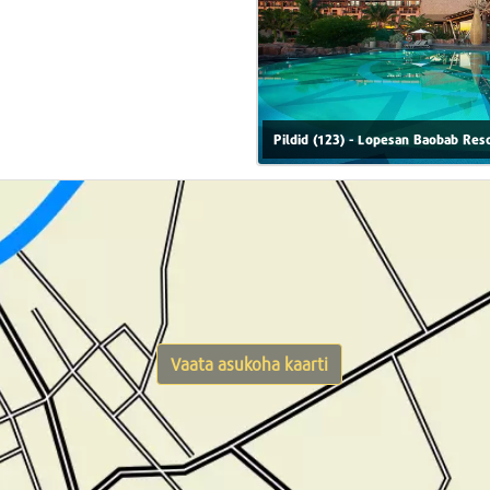
Pildid (123) - Lopesan Baobab Reso
Vaata asukoha kaarti