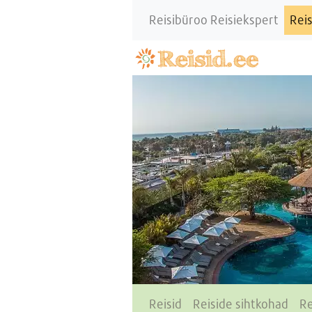
Reisibüroo Reisiekspert
Reis
Reisid
Reiside sihtkohad
Re