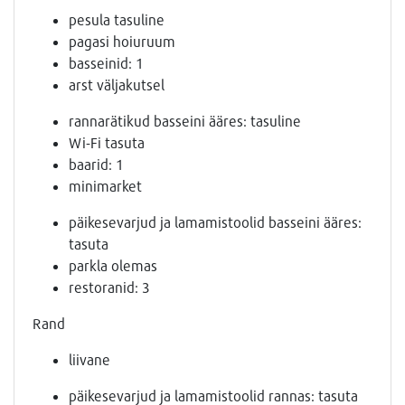
pesula tasuline
pagasi hoiuruum
basseinid: 1
arst väljakutsel
rannarätikud basseini ääres: tasuline
Wi-Fi tasuta
baarid: 1
minimarket
päikesevarjud ja lamamistoolid basseini ääres:
tasuta
parkla olemas
restoranid: 3
Rand
liivane
päikesevarjud ja lamamistoolid rannas: tasuta