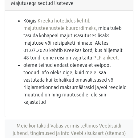
Majutusega seotud lisateave
Kõigis
Kreeka hotellides kehtib
majutusteenustele kuurordimaks
, mida tuleb
tasuda kohapeal majutusasutuses lisaks
majutuse või reisipaketi hinnale. Alates
01.07.2020 kehtib Kreekas kord, kus hiljemalt
48 tundi enne reisi on vaja täita
PLF-ankeet
.
oleme teinud endast oleneva et eelpool
toodud info oleks õige, kuid me ei saa
vastutada kui kohalikud omavalitsused või
riigiametkonnad maksumäärasid ja/või reegleid
muutnud on ning muutused ei ole siin
kajastatud
Meie kontaktid
Vabas vormis tellimus
Veebisaidi
juhend, tingimused ja info
Veebi sisukaart (sitemap)