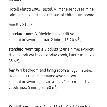
Hotell ehitati 2005. aastal. Viimane renoveerimine
toimus 2016. aastal, 2017. aastal ehitati uus hoone.
Ainult 70 tuba:
standard
room
(2 üheinimesevoodit või
2
kaheinimesevoodit, max 2 inim., 15-20 м
),
standard
room
triple
3
adults
(2 üheinimesevoodit,
diivanvoodi või kokkupandav voodi, kuni 3 inim, 25-
2
35 м
),
family 1
bedroom
and
living
room
(magamistuba,
uksega elutuba, 2 üheinimesevoodit või
kaheinimesevoodi, diivanvoodi või kokkupandav
2
voodi, max 5 inim., 50-60 м
)
Krediitkaardi makse:
Visa, MasterCard, Maestro