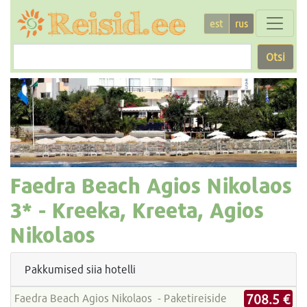
est
rus
Otsi
Faedra Beach Agios Nikolaos
3* -
Kreeka, Kreeta, Agios
Nikolaos
Pakkumised siia hotelli
708.5 €
Faedra Beach Agios Nikolaos - Paketireiside