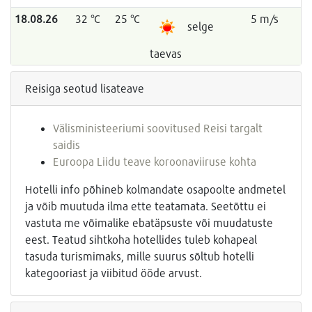
18.08.26
32 °C
25 °C
5 m/s
selge
taevas
Reisiga seotud lisateave
Välisministeeriumi soovitused Reisi targalt
saidis
Euroopa Liidu teave koroonaviiruse kohta
Hotelli info põhineb kolmandate osapoolte andmetel
ja võib muutuda ilma ette teatamata. Seetõttu ei
vastuta me võimalike ebatäpsuste või muudatuste
eest. Teatud sihtkoha hotellides tuleb kohapeal
tasuda turismimaks, mille suurus sõltub hotelli
kategooriast ja viibitud ööde arvust.