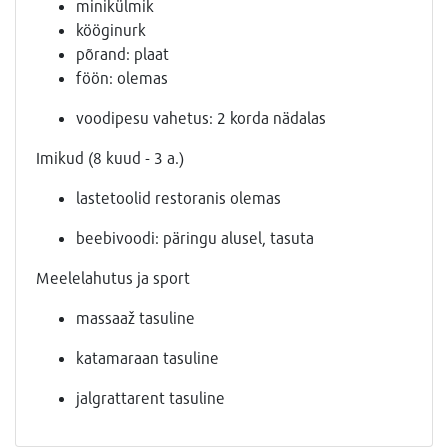
minikülmik
kööginurk
põrand: plaat
föön: olemas
voodipesu vahetus: 2 korda nädalas
Imikud (8 kuud - 3 a.)
lastetoolid restoranis olemas
beebivoodi: päringu alusel, tasuta
Meelelahutus ja sport
massaaž tasuline
katamaraan tasuline
jalgrattarent tasuline