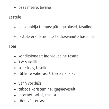
pääs merre: liivane
Lastele
lapsehoidja teenus: päringu alusel, tasuline
lastele eraldatud osa täiskasvanute basseinis
Toas
konditsioneer: individuaalne tasuta
TV: satelliit
seif: toas, tasuline
rätikute vahetus: 3 korda nädalas
vann või dušš
tubade koristamine: igapäevaselt
Internet: Wi-Fi, tasuta
rõdu või terrass