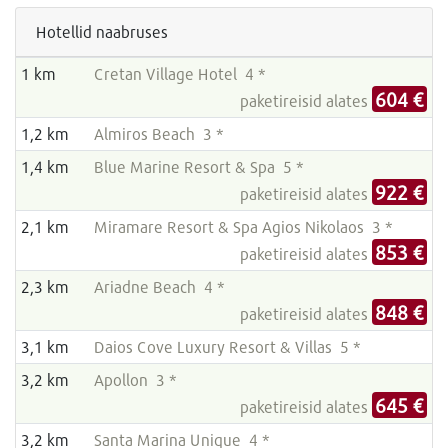
Hotellid naabruses
1 km
Cretan Village Hotel 4 *
604 €
paketireisid alates
1,2 km
Almiros Beach 3 *
1,4 km
Blue Marine Resort & Spa 5 *
922 €
paketireisid alates
2,1 km
Miramare Resort & Spa Agios Nikolaos 3 *
853 €
paketireisid alates
2,3 km
Ariadne Beach 4 *
848 €
paketireisid alates
3,1 km
Daios Cove Luxury Resort & Villas 5 *
3,2 km
Apollon 3 *
645 €
paketireisid alates
3,2 km
Santa Marina Unique 4 *