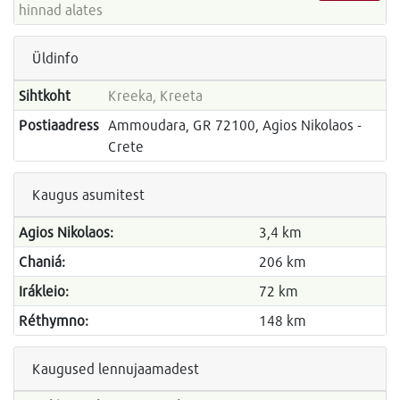
hinnad alates
Üldinfo
Sihtkoht
Kreeka, Kreeta
Postiaadress
Ammoudara, GR 72100, Agios Nikolaos -
Crete
Kaugus asumitest
Agios Nikolaos:
3,4 km
Chaniá:
206 km
Irákleio:
72 km
Réthymno:
148 km
Kaugused lennujaamadest