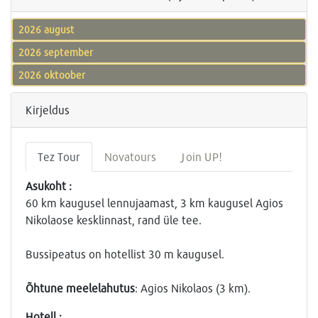
2026 august
2026 september
2026 oktoober
Kirjeldus
Tez Tour
Novatours
Join UP!
Asukoht :
60 km kaugusel lennujaamast, 3 km kaugusel Agios
Nikolaose kesklinnast, rand üle tee.
Bussipeatus on hotellist 30 m kaugusel.
Õhtune meelelahutus
: Agios Nikolaos (3 km).
Hotell :