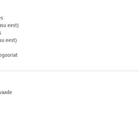
es
asu eest)
s
su eest)
tegooriat
evaade