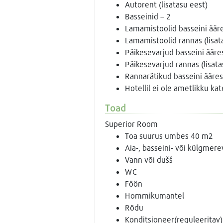
Autorent (lisatasu eest)
Basseinid – 2
Lamamistoolid basseini äär
Lamamistoolid rannas (lisat
Päikesevarjud basseini ääre
Päikesevarjud rannas (lisata
Rannarätikud basseini ääres
Hotellil ei ole ametlikku ka
Toad
Superior Room
Toa suurus umbes 40 m2
Aia-, basseini- või külgmer
Vann või dušš
WC
Föön
Hommikumantel
Rõdu
Konditsioneer(reguleeritav)