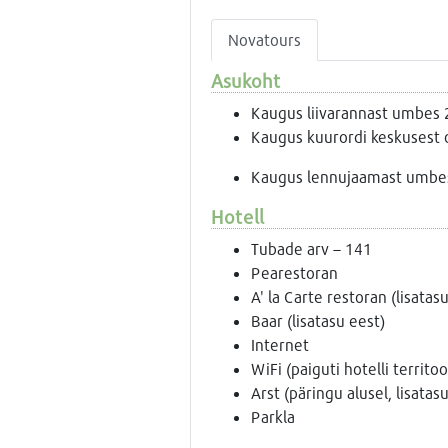
Novatours
Asukoht
Kaugus liivarannast umbes
Kaugus kuurordi keskusest
Kaugus lennujaamast umbes
Hotell
Tubade arv – 141
Pearestoran
A' la Carte restoran (lisatas
Baar (lisatasu eest)
Internet
WiFi (paiguti hotelli territoo
Arst (päringu alusel, lisatas
Parkla