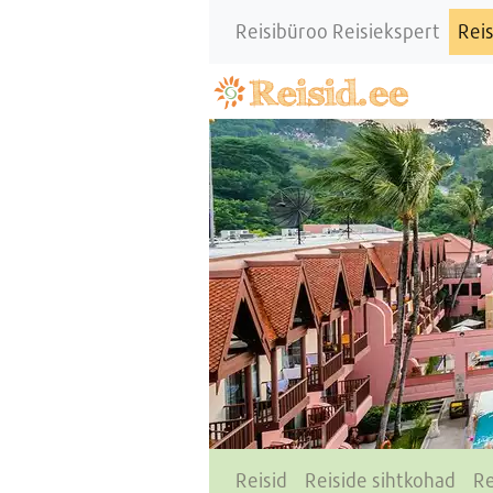
Reisibüroo Reisiekspert
Reis
Reisid
Reiside sihtkohad
Re