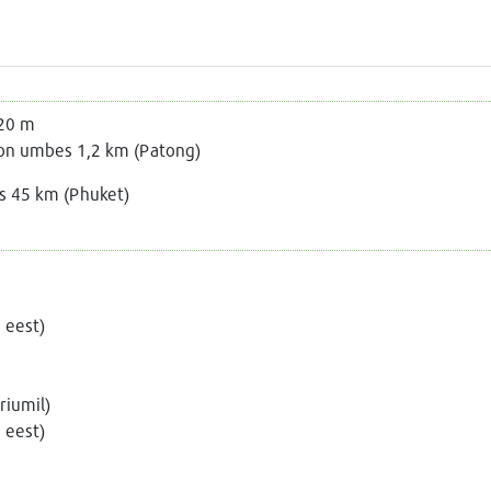
 20 m
 on umbes 1,2 km (Patong)
 45 km (Phuket)
u eest)
riumil)
u eest)