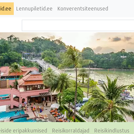
id.ee
Lennupiletid.ee
Konverentsiteenused
iside eripakkumised
Reisikorraldajad
Reisikindlustus