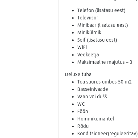
Telefon (lisatasu eest)
Televiisor
Minibaar (lisatasu eest)
Minikülmik
Seif (lisatasu eest)
WiFi
Veekeetja
Maksimaalne majutus – 3
Deluxe tuba
Toa suurus umbes 50 m2
Basseinivaade
Vann või dušš
WC
Föön
Hommikumantel
Rõdu
Konditsioneer(reguleeritav)