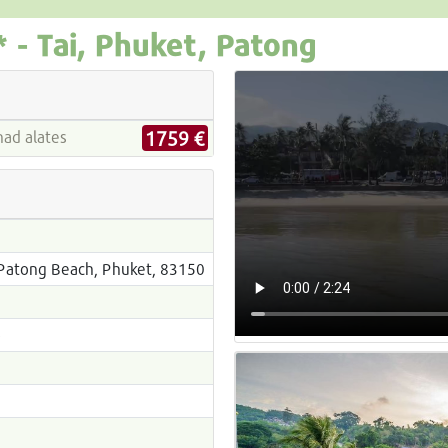
* -
Tai, Phuket, Patong
1759 €
e hinnad alates
Patong Beach, Phuket, 83150
p