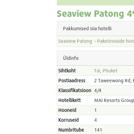
Seaview Patong
4
Pakkumised siia hotelli
Seaview Patong - Paketireisid
Üldinfo
Sihtkoht
Tai, Phuket
Postiaadress
2 Taweewong Rd, 
Klassifikatsioon
4/4
Hotellikett
MAI Resorts Grou
Hooneid
1
Korruseid
4
Numbritube
141