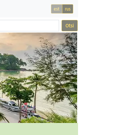
est
rus
Otsi