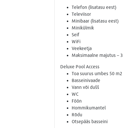
Telefon (lisatasu eest)
Televiisor
Minibaar (lisatasu eest)
Minikülmik
Seif
WiFi
Veekeetja
Maksimaalne majutus – 3
Deluxe Pool Access
Toa suurus umbes 50 m2
Basseinivaade
Vann või dušš
WC
Föön
Hommikumantel
Rõdu
Otsepääs basseini