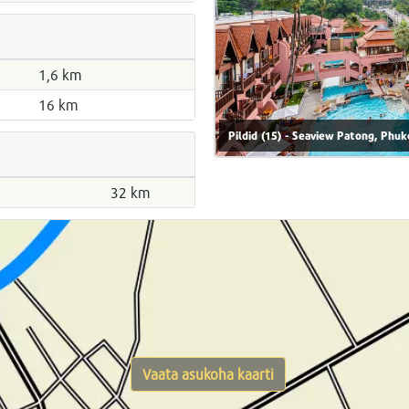
1,6 km
16 km
Pildid (15) - Seaview Patong, Phuke
32 km
Vaata asukoha kaarti