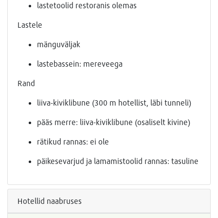
lastetoolid restoranis olemas
Lastele
mänguväljak
lastebassein: mereveega
Rand
liiva-kiviklibune (300 m hotellist, läbi tunneli)
pääs merre: liiva-kiviklibune (osaliselt kivine)
rätikud rannas: ei ole
päikesevarjud ja lamamistoolid rannas: tasuline
Hotellid naabruses