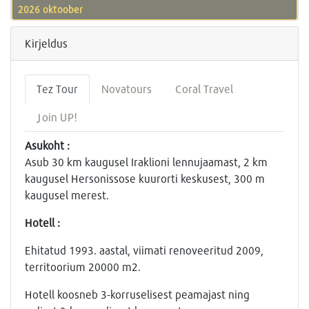
2026 oktoober
Kirjeldus
Tez Tour
Novatours
Coral Travel
Join UP!
Asukoht :
Asub 30 km kaugusel Iraklioni lennujaamast, 2 km
kaugusel Hersonissose kuurorti keskusest, 300 m
kaugusel merest.
Hotell :
Ehitatud 1993. aastal, viimati renoveeritud 2009,
territoorium 20000 m2.
Hotell koosneb 3-korruselisest peamajast ning