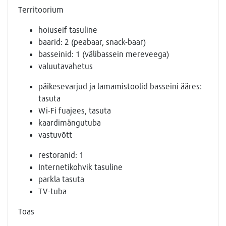
Territoorium
hoiuseif tasuline
baarid: 2 (peabaar, snack-baar)
basseinid: 1 (välibassein mereveega)
valuutavahetus
päikesevarjud ja lamamistoolid basseini ääres:
tasuta
Wi-Fi fuajees, tasuta
kaardimängutuba
vastuvõtt
restoranid: 1
Internetikohvik tasuline
parkla tasuta
TV-tuba
Toas