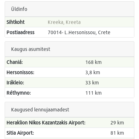
Üldinfo
Sihtkoht
Kreeka, Kreeta
Postiaadress
70014- L.Hersonissou, Crete
Kaugus asumitest
Chaniá:
168 km
Hersonissos:
3,8 km
Irákleio:
33 km
Réthymno:
111 km
Kaugused lennujaamadest
Heraklion Nikos Kazantzakis Airport:
29 km
Sitia Airport:
81 km