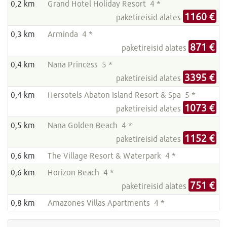
0,2 km
Grand Hotel Holiday Resort 4 *
1160 €
paketireisid alates
0,3 km
Arminda 4 *
871 €
paketireisid alates
0,4 km
Nana Princess 5 *
3395 €
paketireisid alates
0,4 km
Hersotels Abaton Island Resort & Spa 5 *
1073 €
paketireisid alates
0,5 km
Nana Golden Beach 4 *
1152 €
paketireisid alates
0,6 km
The Village Resort & Waterpark 4 *
0,6 km
Horizon Beach 4 *
751 €
paketireisid alates
0,8 km
Amazones Villas Apartments 4 *