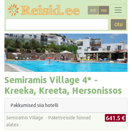
est
rus
Otsi
Semiramis Village
4* -
Kreeka, Kreeta, Hersonissos
Pakkumised siia hotelli
641.5 €
Semiramis Village - Paketireiside hinnad
alates