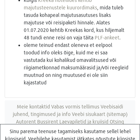
majutusteenustele kuurordimaks
, mida tuleb
tasuda kohapeal majutusasutuses lisaks
majutuse või reisipaketi hinnale. Alates
01.07.2020 kehtib Kreekas kord, kus hiljemalt
48 tundi enne reisi on vaja täita
PLF-ankeet
.
oleme teinud endast oleneva et eelpool
toodud info oleks õige, kuid me ei saa
vastutada kui kohalikud omavalitsused või
riigiametkonnad maksumäärasid ja/või reegleid
muutnud on ning muutused ei ole siin
kajastatud
Meie kontaktid
Vabas vormis tellimus
Veebisaidi
juhend, tingimused ja info
Veebi sisukaart (sitemap)
Autorent
Bussirent
Laevapiletid ja kruiisid
Otsing
veebisaidist
Sinu parema teenuse tagamiseks kasutame sellel lehel
küpsiseid. Veebilehe kasutamist jätkates nõustute küpsiste
Küsi pakkumist