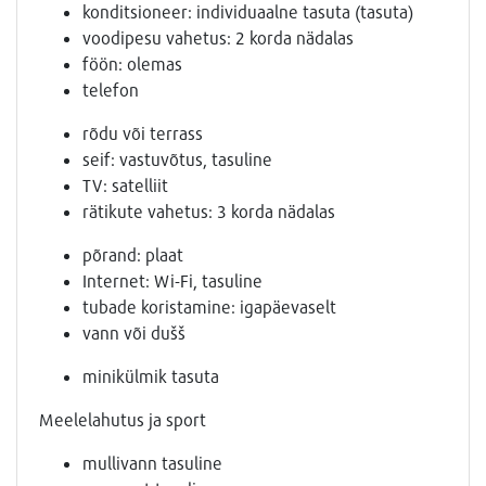
konditsioneer: individuaalne tasuta (tasuta)
voodipesu vahetus: 2 korda nädalas
föön: olemas
telefon
rõdu või terrass
seif: vastuvõtus, tasuline
TV: satelliit
rätikute vahetus: 3 korda nädalas
põrand: plaat
Internet: Wi-Fi, tasuline
tubade koristamine: igapäevaselt
vann või dušš
minikülmik tasuta
Meelelahutus ja sport
mullivann tasuline