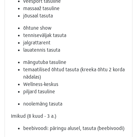
veesport tasuline
massaaž tasuline
jõusaal tasuta
õhtune show
tenniseväljak tasuta
jalgrattarent
lauatennis tasuta
mängutuba tasuline
temaatilised õhtud tasuta (kreeka õhtu 2 korda
nädalas)
Wellness-keskus
piljard tasuline
noolemäng tasuta
Imikud (8 kuud - 3 a.)
beebivoodi: päringu alusel, tasuta (beebivoodi)