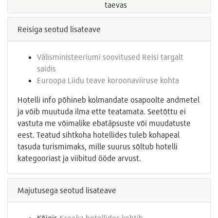
taevas
Reisiga seotud lisateave
Välisministeeriumi soovitused Reisi targalt
saidis
Euroopa Liidu teave koroonaviiruse kohta
Hotelli info põhineb kolmandate osapoolte andmetel
ja võib muutuda ilma ette teatamata. Seetõttu ei
vastuta me võimalike ebatäpsuste või muudatuste
eest. Teatud sihtkoha hotellides tuleb kohapeal
tasuda turismimaks, mille suurus sõltub hotelli
kategooriast ja viibitud ööde arvust.
Majutusega seotud lisateave
Kõigis
Kreeka hotellides kehtib