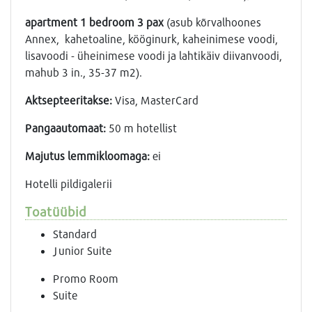
apartment 1 bedroom 3 pax
(asub kõrvalhoones
Annex, kahetoaline, kööginurk, kaheinimese voodi,
lisavoodi - üheinimese voodi ja lahtikäiv diivanvoodi,
mahub 3 in., 35-37 m2).
Aktsepteeritakse:
Visa, MasterCard
Pangaautomaat:
50 m hotellist
Majutus lemmikloomaga:
еi
Hotelli pildigalerii
Toatüübid
Standard
Junior Suite
Promo Room
Suite