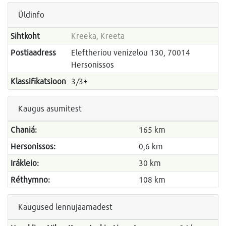
Üldinfo
Sihtkoht
Kreeka, Kreeta
Postiaadress
Eleftheriou venizelou 130, 70014
Hersonissos
Klassifikatsioon
3/3+
Kaugus asumitest
Chaniá:
165 km
Hersonissos:
0,6 km
Irákleio:
30 km
Réthymno:
108 km
Kaugused lennujaamadest