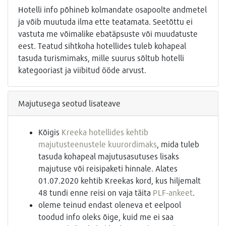
Hotelli info põhineb kolmandate osapoolte andmetel
ja võib muutuda ilma ette teatamata. Seetõttu ei
vastuta me võimalike ebatäpsuste või muudatuste
eest. Teatud sihtkoha hotellides tuleb kohapeal
tasuda turismimaks, mille suurus sõltub hotelli
kategooriast ja viibitud ööde arvust.
Majutusega seotud lisateave
Kõigis
Kreeka hotellides kehtib
majutusteenustele kuurordimaks
, mida tuleb
tasuda kohapeal majutusasutuses lisaks
majutuse või reisipaketi hinnale. Alates
01.07.2020 kehtib Kreekas kord, kus hiljemalt
48 tundi enne reisi on vaja täita
PLF-ankeet
.
oleme teinud endast oleneva et eelpool
toodud info oleks õige, kuid me ei saa