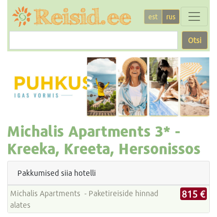
est
rus
Otsi
Michalis Apartments
3* -
Kreeka, Kreeta, Hersonissos
Pakkumised siia hotelli
815 €
Michalis Apartments - Paketireiside hinnad
alates