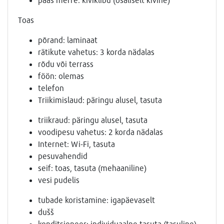
Toas
põrand: laminaat
rätikute vahetus: 3 korda nädalas
rõdu või terrass
föön: olemas
telefon
Triikimislaud: päringu alusel, tasuta
triikraud: päringu alusel, tasuta
voodipesu vahetus: 2 korda nädalas
Internet: Wi-Fi, tasuta
pesuvahendid
seif: toas, tasuta (mehaaniline)
vesi pudelis
tubade koristamine: igapäevaselt
dušš
konditsioneer: individuaalne tasuta (tasuline)