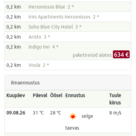
0,2 km
Hersonissos Blue 2 *
0,2 km
Irini Apartments Hersonissos 2 *
0,2 km
Soho Blue City Hotel 3 *
0,2 km
Aristo 3 *
0,2 km
Indigo Inn 4 *
634 €
paketireisid alates
0,2 km
Voula 2 *
Ilmaennustus
Kuupäev
Päeval
Öösel
Ennustus
Tuule
kiirus
09.08.26
31 °C
28 °C
8 m/s
selge
taevas