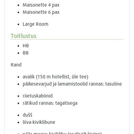
Maisonette 4 pax
Maisonette 6 pax
Large Room
Toitlustus
HB
BB
Rand
avalik (150 m hotellist, üle tee)
päikesevarjud ja lamamistoolid rannas: tasuline
riietuskabiinid
rätikud rannas: tagatisega
dušš
liiva-kiviklibune
pääs merre: kiviklibu (osaliselt kivine)