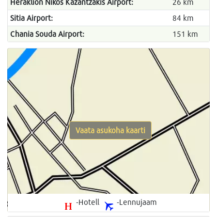
Heraklion Nikos Kazantzakis Airport:
26 km
Sitia Airport:
84 km
Chania Souda Airport:
151 km
Vaata asukoha kaarti
-Hotell
-Lennujaam