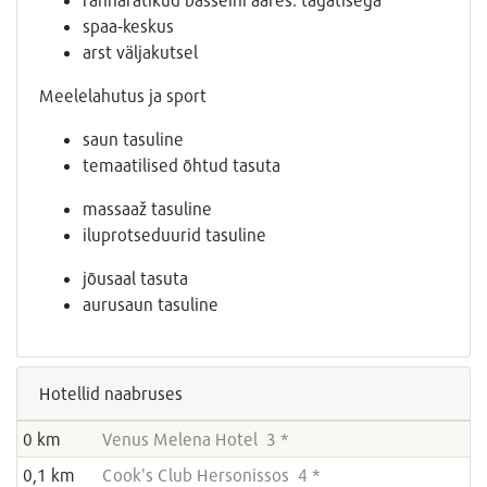
spaa-keskus
arst väljakutsel
Meelelahutus ja sport
saun tasuline
temaatilised õhtud tasuta
massaaž tasuline
iluprotseduurid tasuline
jõusaal tasuta
aurusaun tasuline
Hotellid naabruses
0 km
Venus Melena Hotel 3 *
0,1 km
Cook's Club Hersonissos 4 *