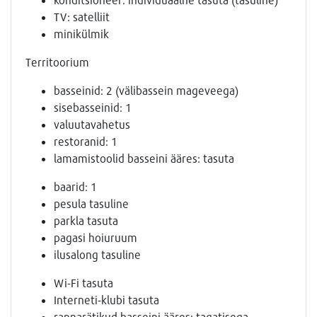
TV: satelliit
minikülmik
Territoorium
basseinid: 2 (välibassein mageveega)
sisebasseinid: 1
valuutavahetus
restoranid: 1
lamamistoolid basseini ääres: tasuta
baarid: 1
pesula tasuline
parkla tasuta
pagasi hoiuruum
ilusalong tasuline
Wi-Fi tasuta
Interneti-klubi tasuta
rannarätikud basseini ääres: tagatisega