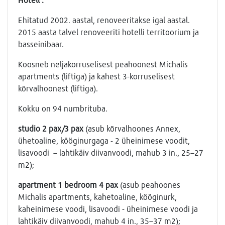
Ehitatud 2002. aastal, renoveeritakse igal aastal.
2015 aasta talvel renoveeriti hotelli territoorium ja
basseinibaar.
Koosneb neljakorruselisest peahoonest Michalis
apartments (liftiga) ja kahest 3-korruselisest
kõrvalhoonest (liftiga).
Kokku on 94 numbrituba.
studio
2
pax
/3
pax
(asub kõrvalhoones Annex,
ühetoaline, kööginurgaga - 2 üheinimese voodit,
lisavoodi – lahtikäiv diivanvoodi, mahub 3 in., 25–27
m2);
apartment
1
bedroom
4
pax
(asub peahoones
Michalis apartments, kahetoaline, kööginurk,
kaheinimese voodi, lisavoodi - üheinimese voodi ja
lahtikäiv diivanvoodi, mahub 4 in., 35–37 m2);