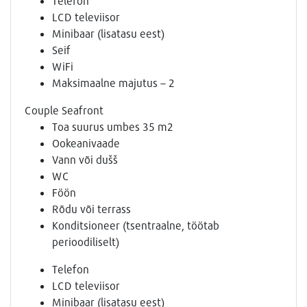
Telefon
LCD televiisor
Minibaar (lisatasu eest)
Seif
WiFi
Maksimaalne majutus – 2
Couple Seafront
Toa suurus umbes 35 m2
Ookeanivaade
Vann või dušš
WC
Föön
Rõdu või terrass
Konditsioneer (tsentraalne, töötab
perioodiliselt)
Telefon
LCD televiisor
Minibaar (lisatasu eest)