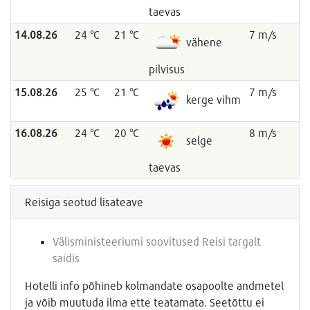
taevas
14.08.26
24 °C
21 °C
7 m/s
vähene
pilvisus
15.08.26
25 °C
21 °C
7 m/s
kerge vihm
16.08.26
24 °C
20 °C
8 m/s
selge
taevas
Reisiga seotud lisateave
Välisministeeriumi soovitused Reisi targalt
saidis
Hotelli info põhineb kolmandate osapoolte andmetel
ja võib muutuda ilma ette teatamata. Seetõttu ei