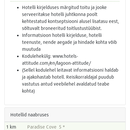
Hotelli kirjelduses märgitud toitu ja jooke
serveeritakse hotelli juhtkonna poolt
kehtestatud kontseptsiooni alusel lisatasu eest,
sõltuvalt broneeritud toitlustustüübist.
Informatsioon hotelli kirjelduse, hotelli
teenuste, nende aegade ja hindade kohta võib
muutuda
Kodulehekülg: www.hotels-
attitude.com/en/lagoon-attitude/
(Sellel kodulehel leitavat informatsiooni haldab
ja ajakohastab hotell. Reisikorraldajal puudub
vastutus antud veebilehel avaldatud teabe
kohta)
Hotellid naabruses
1 km
Paradise Cove 5 *