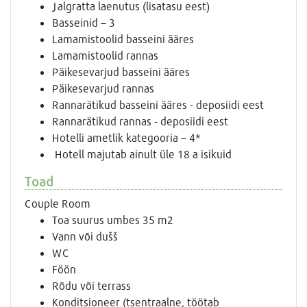
Jalgratta laenutus (lisatasu eest)
Basseinid – 3
Lamamistoolid basseini ääres
Lamamistoolid rannas
Päikesevarjud basseini ääres
Päikesevarjud rannas
Rannarätikud basseini ääres - deposiidi eest
Rannarätikud rannas - deposiidi eest
Hotelli ametlik kategooria – 4*
Hotell majutab ainult üle 18 a isikuid
Toad
Couple Room
Toa suurus umbes 35 m2
Vann või dušš
WC
Föön
Rõdu või terrass
Konditsioneer (tsentraalne, töötab