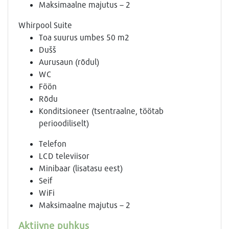
Maksimaalne majutus – 2
Whirpool Suite
Toa suurus umbes 50 m2
Dušš
Aurusaun (rõdul)
WC
Föön
Rõdu
Konditsioneer (tsentraalne, töötab
perioodiliselt)
Telefon
LCD televiisor
Minibaar (lisatasu eest)
Seif
WiFi
Maksimaalne majutus – 2
Aktiivne puhkus