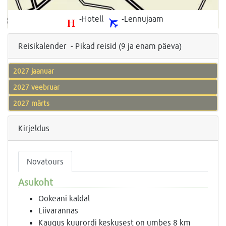
-Hotell
-Lennujaam
Reisikalender - Pikad reisid (9 ja enam päeva)
2027 jaanuar
2027 veebruar
2027 märts
Kirjeldus
Novatours
Asukoht
Ookeani kaldal
Liivarannas
Kaugus kuurordi keskusest on umbes 8 km