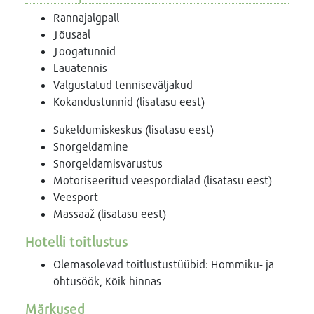
Rannajalgpall
Jõusaal
Joogatunnid
Lauatennis
Valgustatud tenniseväljakud
Kokandustunnid (lisatasu eest)
Sukeldumiskeskus (lisatasu eest)
Snorgeldamine
Snorgeldamisvarustus
Motoriseeritud veespordialad (lisatasu eest)
Veesport
Massaaž (lisatasu eest)
Hotelli toitlustus
Olemasolevad toitlustustüübid: Hommiku- ja
õhtusöök, Kõik hinnas
Märkused