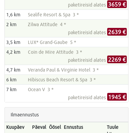
3659 €
paketireisid alates
1,6 km
Sealife Resort & Spa 3 *
2 km
Zilwa Attitude 4 *
2639 €
paketireisid alates
3,5 km
LUX* Grand-Gaube 5 *
4,2 km
Coin de Mire Attitude 3 *
2269 €
paketireisid alates
4,7 km
Veranda Paul & Virginie Hotel 3 *
6 km
Hibiscus Beach Resort & Spa 3 *
7 km
Ocean V 3 *
1945 €
paketireisid alates
Ilmaennustus
Kuupäev
Päeval
Öösel
Ennustus
Tuule