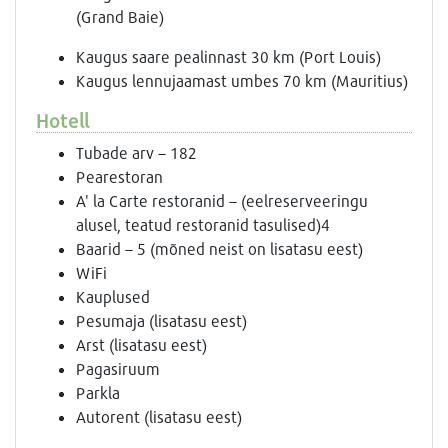
(Grand Baie)
Kaugus saare pealinnast 30 km (Port Louis)
Kaugus lennujaamast umbes 70 km (Mauritius)
Hotell
Tubade arv – 182
Pearestoran
A' la Carte restoranid – (eelreserveeringu
alusel, teatud restoranid tasulised)4
Baarid – 5 (mõned neist on lisatasu eest)
WiFi
Kauplused
Pesumaja (lisatasu eest)
Arst (lisatasu eest)
Pagasiruum
Parkla
Autorent (lisatasu eest)