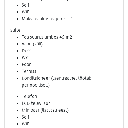
Seif
WiFi
Maksimaalne majutus – 2
Suite
Toa suurus umbes 45 m2
Vann (väli)
Dušš
WC
Föön
Terrass
Konditsioneer (tsentraalne, töötab
perioodiliselt)
Telefon
LCD televiisor
Minibaar (lisatasu eest)
Seif
WiFi