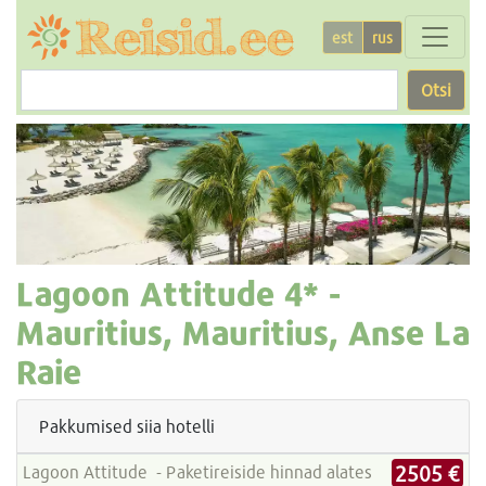
est
rus
Otsi
Lagoon Attitude
4* -
Mauritius, Mauritius, Anse La
Raie
Pakkumised siia hotelli
2505 €
Lagoon Attitude - Paketireiside hinnad alates