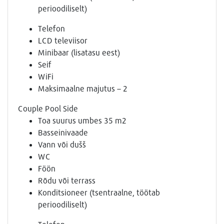
perioodiliselt)
Telefon
LCD televiisor
Minibaar (lisatasu eest)
Seif
WiFi
Maksimaalne majutus – 2
Couple Pool Side
Toa suurus umbes 35 m2
Basseinivaade
Vann või dušš
WC
Föön
Rõdu või terrass
Konditsioneer (tsentraalne, töötab
perioodiliselt)