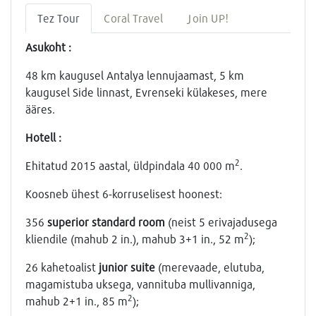
Tez Tour
Coral Travel
Join UP!
Asukoht :
48 km kaugusel Antalya lennujaamast, 5 km
kaugusel Side linnast, Evrenseki külakeses, mere
ääres.
Hotell :
2
Ehitatud 2015 aastal, üldpindala 40 000 m
.
Koosneb ühest 6-korruselisest hoonest:
356
superior standard room
(neist 5 erivajadusega
2
kliendile (mahub 2 in.), mahub 3+1 in., 52 m
);
26 kahetoalist
junior suite
(merevaade, elutuba,
magamistuba uksega, vannituba mullivanniga,
2
mahub 2+1 in., 85 m
);