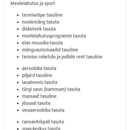
Meelelahutus ja sport
tenniseõpe tasuline
noolemäng tasuta
diskoteek tasuta
meelelahutusprogramm tasuta
elav muusika tasuta
mänguautomaadid tasuline
tennise reketide ja pallide rent tasuline
aeroobika tasuta
piljard tasuline
lauatennis tasuta
türgi saun (hammam) tasuta
massaaž tasuline
jõusaal tasuta
vesiaeroobika tasuta
rannavõrkpall tasuta
spaa-keskus tasuta