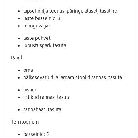
lapsehoidja teenus: päringu alusel, tasuline
laste basseinid: 3
mänguväljak
laste puhvet
lõbustuspark tasuta
Rand
oma
päikesevarjud ja lamamistoolid rannas: tasuta
liivane
rätikud rannas: tasuta
rannabaar: tasuta
Territoorium
basseinid: 5