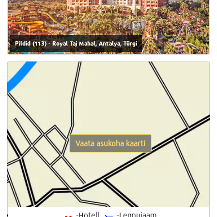
Pildid (113) - Royal Taj Mahal, Antalya, Türgi
Vaata asukoha kaarti
-Hotell
-Lennujaam