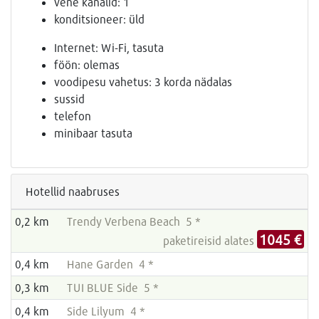
vene kanalid: 1
konditsioneer: üld
Internet: Wi-Fi, tasuta
föön: olemas
voodipesu vahetus: 3 korda nädalas
sussid
telefon
minibaar tasuta
Hotellid naabruses
0,2 km
Trendy Verbena Beach 5 *
1045 €
paketireisid alates
0,4 km
Hane Garden 4 *
0,3 km
TUI BLUE Side 5 *
0,4 km
Side Lilyum 4 *