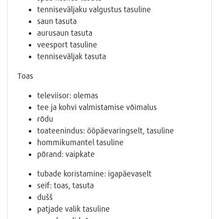
tenniseväljaku valgustus tasuline
saun tasuta
aurusaun tasuta
veesport tasuline
tenniseväljak tasuta
Toas
televiisor: olemas
tee ja kohvi valmistamise võimalus
rõdu
toateenindus: ööpäevaringselt, tasuline
hommikumantel tasuline
põrand: vaipkate
tubade koristamine: igapäevaselt
seif: toas, tasuta
dušš
patjade valik tasuline