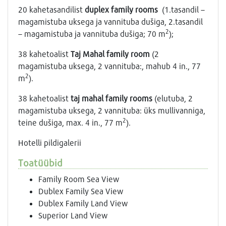
20 kahetasandilist
duplex family rooms
(1.tasandil –
magamistuba uksega ja vannituba dušiga, 2.tasandil
2
– magamistuba ja vannituba dušiga; 70 m
);
38 kahetoalist
Taj Mahal family room
(2
magamistuba uksega, 2 vannituba:, mahub 4 in., 77
2
m
).
38 kahetoalist
taj mahal family rooms
(elutuba, 2
magamistuba uksega, 2 vannituba: üks mullivanniga,
2
teine dušiga, max. 4 in., 77 m
).
Hotelli pildigalerii
Toatüübid
Family Room Sea View
Dublex Family Sea View
Dublex Family Land View
Superior Land View