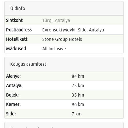
Üldinfo
Sihtkoht
Türgi, Antalya
Postiaadress
Evrenseki Mevkii-Side, Antalya
Hotellikett
Stone Group Hotels
Märkused
All Inclusive
Kaugus asumitest
Alanya:
84 km
Antalya:
75 km
Belek:
35 km
Kemer:
96 km
Side:
7 km