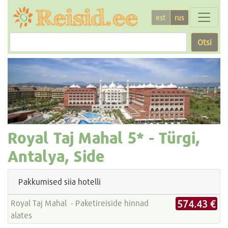
est
rus
Otsi
Royal Taj Mahal
5* -
Türgi,
Antalya, Side
Pakkumised siia hotelli
574.43 €
Royal Taj Mahal - Paketireiside hinnad
alates