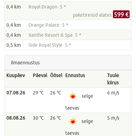
0,4 km
Royal Dragon 5 *
599 €
paketireisid alates
0,4 km
Orange Palace 5 *
0,4 km
Xanthe Resort & Spa 5 *
0,5 km
Side Royal Style 5 *
Ilmaennustus
Kuupäev
Päeval
Öösel
Ennustus
Tuule
kiirus
07.08.26
29 °C
26 °C
6 m/s
selge
taevas
08.08.26
30 °C
26 °C
5 m/s
selge
taevas