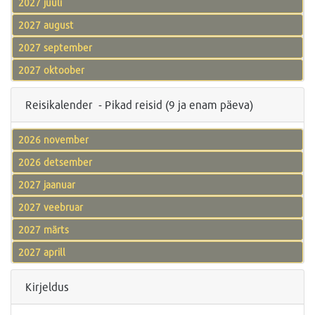
2027 juuli
2027 august
2027 september
2027 oktoober
Reisikalender - Pikad reisid (9 ja enam päeva)
2026 november
2026 detsember
2027 jaanuar
2027 veebruar
2027 märts
2027 aprill
Kirjeldus