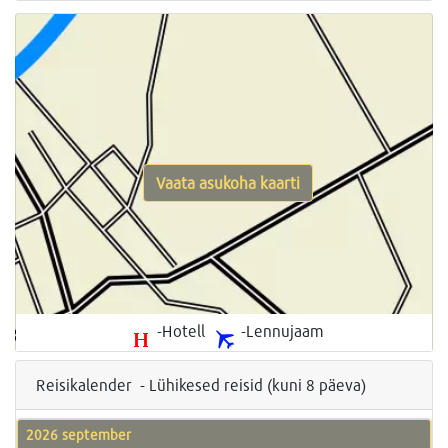
Vaata asukoha kaarti
-Hotell
-Lennujaam
Reisikalender - Lühikesed reisid (kuni 8 päeva)
2026 september