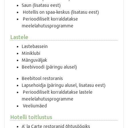
Saun (lisatasu eest)
Hotellis on spaa-keskus (lisatasu eest)
Perioodiliselt korraldatakse
meelelahutusprogramme
Lastele
Lastebassein
Miniklubi
Mänguväljak
Beebivoodi (päringu alusel)
Beebitool restoranis
Lapsehoidja (päringu alusel, lisatasu eest)
Perioodiliselt korraldatakse lastele
meelelahutusprogramme
Veeliumäed
Hotelli toitlustus
A' la Carte restoranid õhtusöögiks