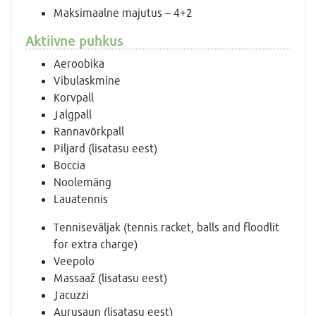
Maksimaalne majutus – 4+2
Aktiivne puhkus
Aeroobika
Vibulaskmine
Korvpall
Jalgpall
Rannavõrkpall
Piljard (lisatasu eest)
Boccia
Noolemäng
Lauatennis
Tenniseväljak (tennis racket, balls and floodlit
for extra charge)
Veepolo
Massaaž (lisatasu eest)
Jacuzzi
Aurusaun (lisatasu eest)