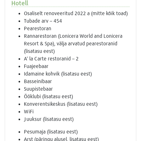
Hotell
Osaliselt renoveeritud 2022 a (mitte kõik toad)
Tubade arv – 454
Pearestoran
Rannarestoran (Lonicera World and Lonicera
Resort & Spa), välja arvatud pearestoranid
(lisatasu eest)
A' la Carte restoranid – 2
Fuajeebaar
Idamaine kohvik (lisatasu eest)
Basseinibaar
Suupistebaar
Ööklubi (lisatasu eest)
Konverentsikeskus (lisatasu eest)
WiFi
Juuksur (lisatasu eest)
Pesumaja (lisatasu eest)
Arst (päringu alusel, lisatasu eest)