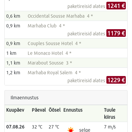
1241 €
paketireisid alates
0,6 km
Occidental Sousse Marhaba 4 *
0,9 km
Marhaba Club 4 *
1179 €
paketireisid alates
0,9 km
Couples Sousse Hotel 4 *
1 km
Le Monaco Hotel 4 *
1,1 km
Marabout Sousse 3 *
1,2 km
Marhaba Royal Salem 4 *
1229 €
paketireisid alates
Ilmaennustus
Kuupäev
Päeval
Öösel
Ennustus
Tuule
kiirus
07.08.26
32 °C
27 °C
7 m/s
selge