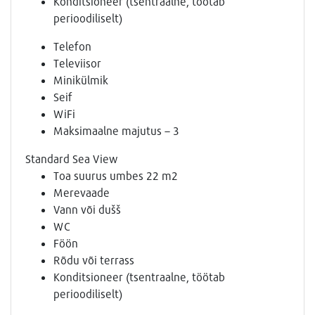
Konditsioneer (tsentraalne, töötab
perioodiliselt)
Telefon
Televiisor
Minikülmik
Seif
WiFi
Maksimaalne majutus – 3
Standard Sea View
Toa suurus umbes 22 m2
Merevaade
Vann või dušš
WC
Föön
Rõdu või terrass
Konditsioneer (tsentraalne, töötab
perioodiliselt)