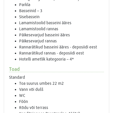
Parkla
Basseinid – 3
Sisebassein
Lamamistoolid basseini ääres
Lamamistoolid rannas
Päikesevarjud basseini ääres
Päikesevarjud rannas
Rannarätikud basseini ääres - deposiidi eest
Rannarätikud rannas - deposiidi eest
Hotelli ametlik kategooria – 4*
Toad
Standard
Toa suurus umbes 22 m2
Vann või dušš
WC
Föön
Rõdu või terrass