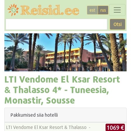
est
rus
Otsi
LTI Vendome El Ksar Resort
& Thalasso
4* -
Tuneesia,
Monastir, Sousse
Pakkumised siia hotelli
1069 €
LTI Vendome El Ksar Resort & Thalasso -