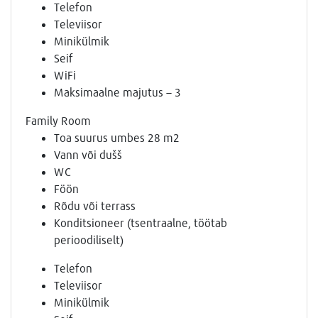
Telefon
Televiisor
Minikülmik
Seif
WiFi
Maksimaalne majutus – 3
Family Room
Toa suurus umbes 28 m2
Vann või dušš
WC
Föön
Rõdu või terrass
Konditsioneer (tsentraalne, töötab
perioodiliselt)
Telefon
Televiisor
Minikülmik