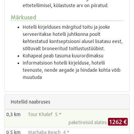
ettetellimisel, külastuste arv on piiratud.
Märkused
Hotelli kirjelduses märgitud toitu ja jooke
serveeritakse hotelli juhtkonna poolt
kehtestatud kontseptsiooni alusel lisatasu eest,
sõltuvalt broneeritud toitlustustüübist.
Kohapeal peab tasuma kuurordimaksu
Informatsioon hotelli kirjelduse, hotelli
teenuste, nende aegade ja hindade kohta võib
muutuda
Hotellid naabruses
0,3 km
Tour Khalef 5 *
1262 €
paketireisid alates
0,5 km
Marhaba Beach 4 *