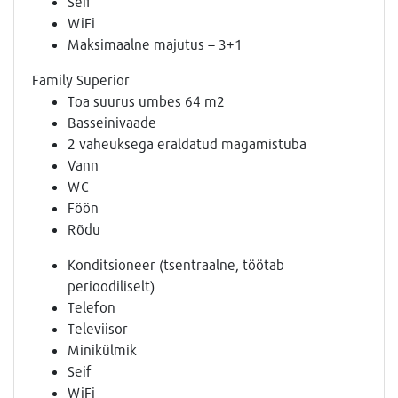
Seif
WiFi
Maksimaalne majutus – 3+1
Family Superior
Toa suurus umbes 64 m2
Basseinivaade
2 vaheuksega eraldatud magamistuba
Vann
WC
Föön
Rõdu
Konditsioneer (tsentraalne, töötab
perioodiliselt)
Telefon
Televiisor
Minikülmik
Seif
WiFi