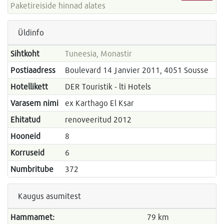
Paketireiside hinnad alates
Üldinfo
Sihtkoht
Tuneesia, Monastir
Postiaadress
Boulevard 14 Janvier 2011, 4051 Sousse
Hotellikett
DER Touristik - lti Hotels
Varasem nimi
ex Karthago El Ksar
Ehitatud
renoveeritud 2012
Hooneid
8
Korruseid
6
Numbritube
372
Kaugus asumitest
Hammamet:
79 km