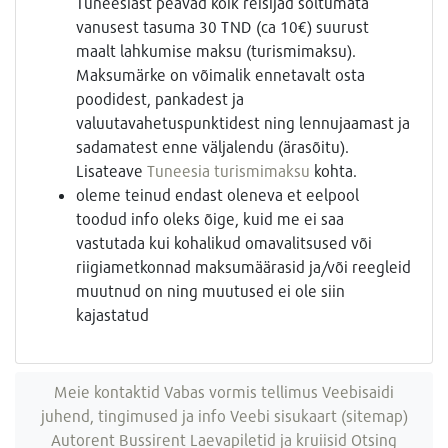
Tuneesiast peavad kõik reisijad sõltumata
vanusest tasuma 30 TND (ca 10€) suurust
maalt lahkumise maksu (turismimaksu).
Maksumärke on võimalik ennetavalt osta
poodidest, pankadest ja
valuutavahetuspunktidest ning lennujaamast ja
sadamatest enne väljalendu (ärasõitu).
Lisateave
Tuneesia turismimaksu
kohta.
oleme teinud endast oleneva et eelpool
toodud info oleks õige, kuid me ei saa
vastutada kui kohalikud omavalitsused või
riigiametkonnad maksumäärasid ja/või reegleid
muutnud on ning muutused ei ole siin
kajastatud
Meie kontaktid
Vabas vormis tellimus
Veebisaidi
juhend, tingimused ja info
Veebi sisukaart (sitemap)
Autorent
Bussirent
Laevapiletid ja kruiisid
Otsing