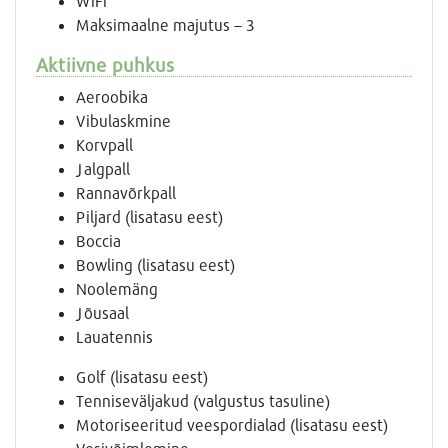
WiFi
Maksimaalne majutus – 3
Aktiivne puhkus
Aeroobika
Vibulaskmine
Korvpall
Jalgpall
Rannavõrkpall
Piljard (lisatasu eest)
Boccia
Bowling (lisatasu eest)
Noolemäng
Jõusaal
Lauatennis
Golf (lisatasu eest)
Tenniseväljakud (valgustus tasuline)
Motoriseeritud veespordialad (lisatasu eest)