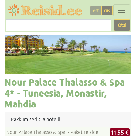
est
rus
Otsi
Nour Palace Thalasso & Spa
4* -
Tuneesia, Monastir,
Mahdia
Pakkumised siia hotelli
1155 €
Nour Palace Thalasso & Spa - Paketireiside