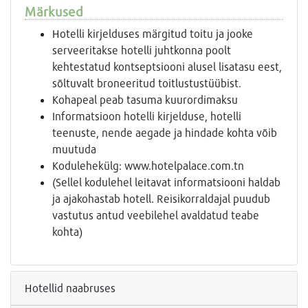
Märkused
Hotelli kirjelduses märgitud toitu ja jooke
serveeritakse hotelli juhtkonna poolt
kehtestatud kontseptsiooni alusel lisatasu eest,
sõltuvalt broneeritud toitlustustüübist.
Kohapeal peab tasuma kuurordimaksu
Informatsioon hotelli kirjelduse, hotelli
teenuste, nende aegade ja hindade kohta võib
muutuda
Kodulehekülg: www.hotelpalace.com.tn
(Sellel kodulehel leitavat informatsiooni haldab
ja ajakohastab hotell. Reisikorraldajal puudub
vastutus antud veebilehel avaldatud teabe
kohta)
Hotellid naabruses