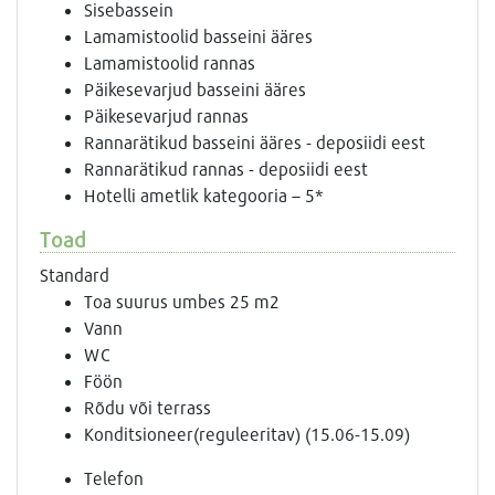
Sisebassein
Lamamistoolid basseini ääres
Lamamistoolid rannas
Päikesevarjud basseini ääres
Päikesevarjud rannas
Rannarätikud basseini ääres - deposiidi eest
Rannarätikud rannas - deposiidi eest
Hotelli ametlik kategooria – 5*
Toad
Standard
Toa suurus umbes 25 m2
Vann
WC
Föön
Rõdu või terrass
Konditsioneer(reguleeritav) (15.06-15.09)
Telefon