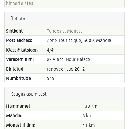
hinnad alates
Üldinfo
Sihtkoht
Tuneesia, Monastir
Postiaadress
Zone Touristique, 5000, Mahdia
Klassifikatsioon
4/4-
Varasem nimi
ex Vincci Nour Palace
Ehitatud
renoveeritud 2012
Numbritube
545
Kaugus asumitest
Hammamet:
133 km
Mahdia:
6 km
Monastiri linn:
41 km