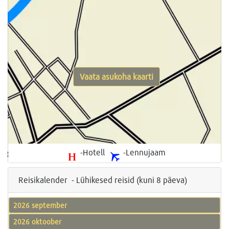
Vaata asukoha kaarti
-Hotell
-Lennujaam
Reisikalender - Lühikesed reisid (kuni 8 päeva)
2026 september
2026 oktoober