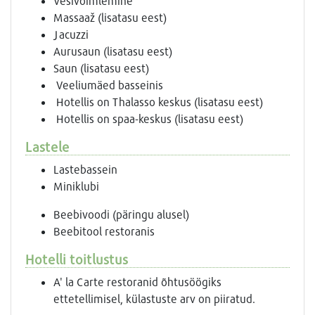
Vesivõimlemine
Massaaž (lisatasu eest)
Jacuzzi
Aurusaun (lisatasu eest)
Saun (lisatasu eest)
Veeliumäed basseinis
Hotellis on Thalasso keskus (lisatasu eest)
Hotellis on spaa-keskus (lisatasu eest)
Lastele
Lastebassein
Miniklubi
Beebivoodi (päringu alusel)
Beebitool restoranis
Hotelli toitlustus
A' la Carte restoranid õhtusöögiks
ettetellimisel, külastuste arv on piiratud.