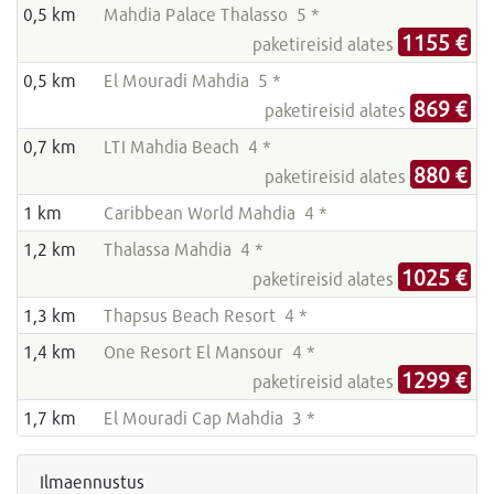
0,5 km
Mahdia Palace Thalasso 5 *
1155 €
paketireisid alates
0,5 km
El Mouradi Mahdia 5 *
869 €
paketireisid alates
0,7 km
LTI Mahdia Beach 4 *
880 €
paketireisid alates
1 km
Caribbean World Mahdia 4 *
1,2 km
Thalassa Mahdia 4 *
1025 €
paketireisid alates
1,3 km
Thapsus Beach Resort 4 *
1,4 km
One Resort El Mansour 4 *
1299 €
paketireisid alates
1,7 km
El Mouradi Cap Mahdia 3 *
Ilmaennustus