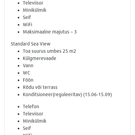
Televiisor
Minikülmik
Seif
WiFi
Maksimaalne majutus – 3
Standard Sea View
Toa suurus umbes 25 m2
Külgmerevaade
Vann
WC
Föön
Rõdu või terrass
Konditsioneer(reguleeritav) (15.06-15.09)
Telefon
Televiisor
Minikülmik
Seif