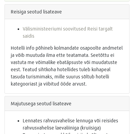
Reisiga seotud lisateave
Välisministeeriumi soovitused Reisi targalt
saidis
Hotelli info põhineb kolmandate osapoolte andmetel
ja võib muutuda ilma ette teatamata. Seetõttu ei
vastuta me võimalike ebatäpsuste või muudatuste
eest. Teatud sihtkoha hotellides tuleb kohapeal
tasuda turismimaks, mille suurus sõltub hotelli
kategooriast ja viibitud ööde arvust.
Majutusega seotud lisateave
Lennates rahvusvahelise lennuga või reisides
rahvusvahelise laevaliiniga (kruiisiga)